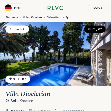
Menü
DEU
Startseite
>
Villen Kroatien
>
Dalmatien
>
Split
01
/ 67
zurück
10.0
|
1
Villa Diocletian
Split, Kroatien