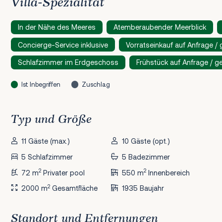
Villa-Spezialität
In der Nähe des Meeres
Atemberaubender Meerblick
Concierge-Service inklusive
Vorratseinkauf auf Anfrage /
Schlafzimmer im Erdgeschoss
Frühstück auf Anfrage / g
Ist Inbegriffen
Zuschlag
Typ und Größe
11 Gäste (max.)
10 Gäste (opt.)
5 Schlafzimmer
5 Badezimmer
2
2
72 m
Privater pool
550 m
Innenbereich
2
2000 m
Gesamtfläche
1935 Baujahr
Standort und Entfernungen