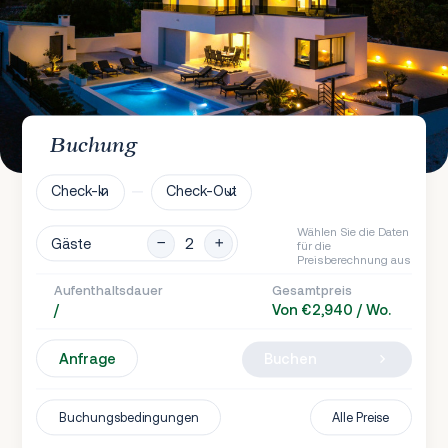
Buchung
Check-In
Check-Out
Wählen Sie die Daten
Gäste
für die
Preisberechnung aus
Aufenthaltsdauer
Gesamtpreis
/
Von €2,940 / Wo.
Anfrage
Buchen
Buchungsbedingungen
Alle Preise