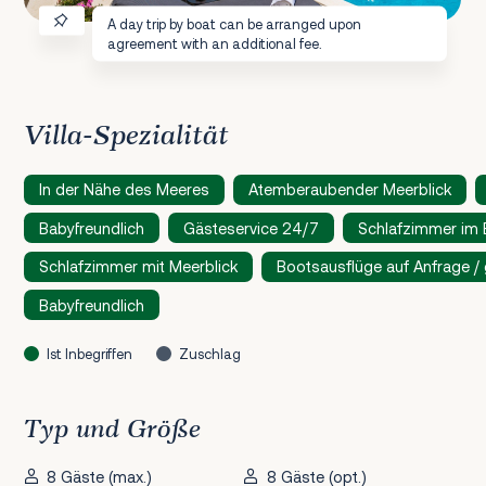
A day trip by boat can be arranged upon
agreement with an additional fee.
Villa-Spezialität
In der Nähe des Meeres
Atemberaubender Meerblick
Babyfreundlich
Gästeservice 24/7
Schlafzimmer im
Schlafzimmer mit Meerblick
Bootsausflüge auf Anfrage /
Babyfreundlich
Ist Inbegriffen
Zuschlag
Typ und Größe
8 Gäste (max.)
8 Gäste (opt.)