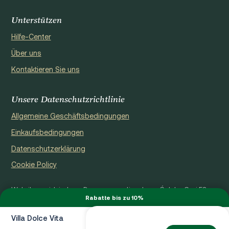
Unterstützen
Hilfe-Center
Über uns
Kontaktieren Sie uns
Unsere Datenschutzrichtlinie
Allgemeine Geschäftsbedingungen
Einkaufsbedingungen
Datenschutzerklärung
Cookie Policy
Website registriert von Domus properties d.o.o., Ćaleta-Cari 53a,
Rabatte bis zu 10%
HR - 22000, Croatia | VAT ID: HR97941229837
Ⓒ 2026 RLVC. Alle Rechte vorbehalten.
Villa Dolce Vita
Von €2,940 / Wo.
Entworfen von Beta&Co