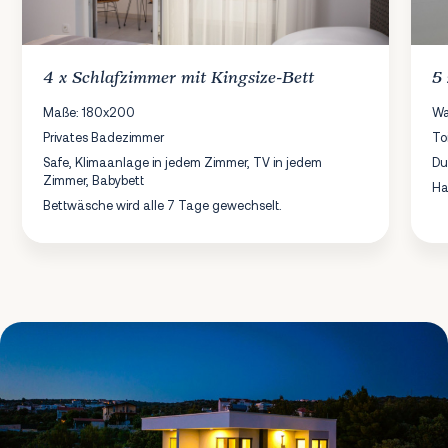
4 x
Schlafzimmer
mit Kingsize-Bett
5
Maße: 180x200
Wa
Privates Badezimmer
To
Safe, Klimaanlage in jedem Zimmer, TV in jedem
Du
Zimmer, Babybett
Ha
Bettwäsche wird alle 7 Tage gewechselt.