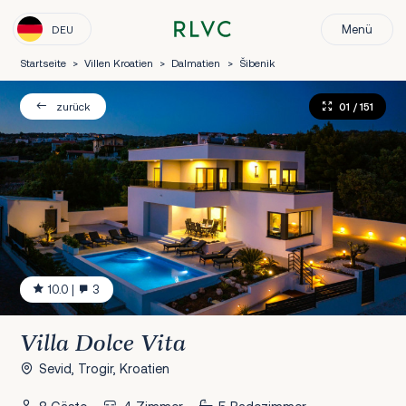
Menü
DEU
Startseite
>
Villen Kroatien
>
Dalmatien
>
Šibenik
01
/ 151
zurück
10.0
|
3
Villa Dolce Vita
Sevid, Trogir, Kroatien