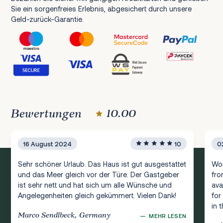
Sie ein sorgenfreies Erlebnis, abgesichert durch unsere
Geld-zurück-Garantie.
Bewertungen
10.00
16 August 2024
10
0
Sehr schöner Urlaub. Das Haus ist gut ausgestattet
Won
und das Meer gleich vor der Türe. Der Gastgeber
fro
ist sehr nett und hat sich um alle Wünsche und
ava
Angelegenheiten gleich gekümmert. Vielen Dank!
for
in 
Marco Sendlbeck, Germany
—
MEHR LESEN