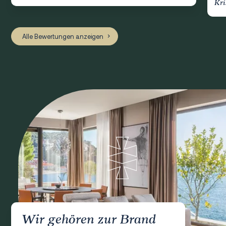
Kri
Alle Bewertungen anzeigen
Wir gehören zur Brand