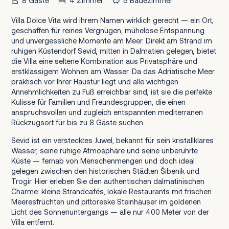
8 Gäste
4 Zimmer
5 Badezimmer
Villa Dolce Vita wird ihrem Namen wirklich gerecht — ein Ort,
geschaffen für reines Vergnügen, mühelose Entspannung
und unvergessliche Momente am Meer. Direkt am Strand im
ruhigen Küstendorf Sevid, mitten in Dalmatien gelegen, bietet
die Villa eine seltene Kombination aus Privatsphäre und
erstklassigem Wohnen am Wasser. Da das Adriatische Meer
praktisch vor Ihrer Haustür liegt und alle wichtigen
Annehmlichkeiten zu Fuß erreichbar sind, ist sie die perfekte
Kulisse für Familien und Freundesgruppen, die einen
anspruchsvollen und zugleich entspannten mediterranen
Rückzugsort für bis zu 8 Gäste suchen.
Sevid ist ein verstecktes Juwel, bekannt für sein kristallklares
Wasser, seine ruhige Atmosphäre und seine unberührte
Küste — fernab von Menschenmengen und doch ideal
gelegen zwischen den historischen Städten Šibenik und
Trogir. Hier erleben Sie den authentischen dalmatinischen
Charme: kleine Strandcafés, lokale Restaurants mit frischen
Meeresfrüchten und pittoreske Steinhäuser im goldenen
Licht des Sonnenuntergangs — alle nur 400 Meter von der
Villa entfernt.