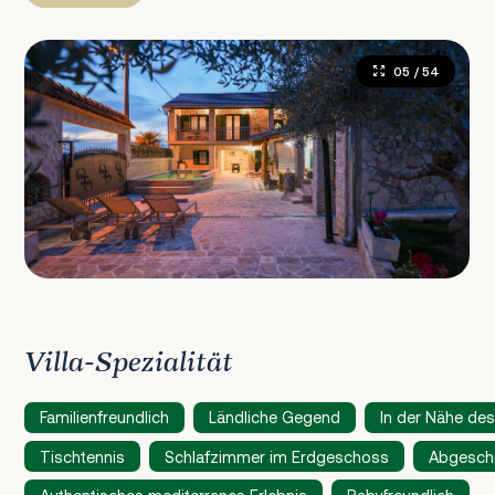
05
/ 54
Villa-Spezialität
Familienfreundlich
Ländliche Gegend
In der Nähe des
Tischtennis
Schlafzimmer im Erdgeschoss
Abgesch