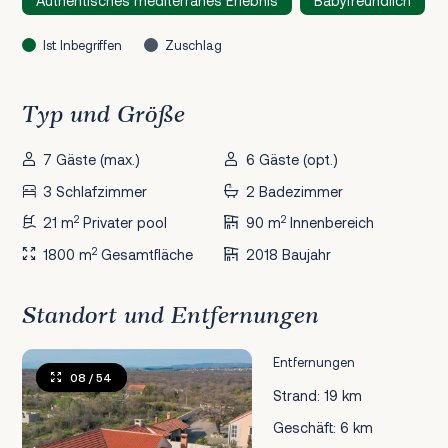
Authentisches mediterranes Erlebnis
Babyfreundlich
Ist Inbegriffen
Zuschlag
Typ und Größe
7 Gäste (max.)
6 Gäste (opt.)
3 Schlafzimmer
2 Badezimmer
2
2
21 m
Privater pool
90 m
Innenbereich
2
1800 m
Gesamtfläche
2018 Baujahr
Standort und Entfernungen
Entfernungen
08
/ 54
Strand: 19 km
Geschäft: 6 km