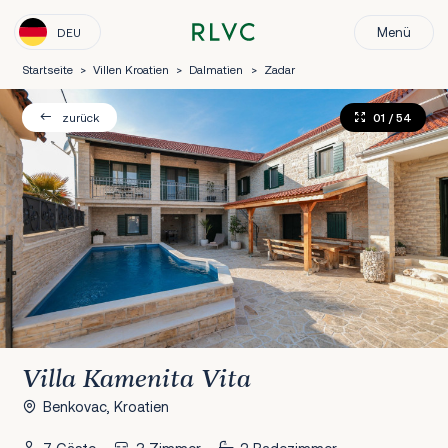
Menü
DEU
Startseite
>
Villen Kroatien
>
Dalmatien
>
Zadar
01
/ 54
zurück
Villa Kamenita Vita
Benkovac, Kroatien