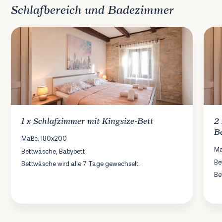
Schlafbereich und Badezimmer
1 x
Schlafzimmer
mit Kingsize-Bett
2
B
Maße: 180x200
Ma
Bettwäsche, Babybett
Be
Bettwäsche wird alle 7 Tage gewechselt.
Be