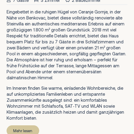
7 Gäste
3 Zimmer
2 Badezimmer
Eingebettet in die ruhigen Hügel von Ceranje Gornje, in der
Nähe von Benkovac, bietet diese vollständig renovierte alte
Steinvilla ein authentisches mediterranes Erlebnis auf einem
großzügigen 1.800 m² großen Grundstück. 2018 mit viel
Respekt für traditionelle Details errichtet, bietet das Haus
bequem Platz für bis zu 7 Gäste in drei Schlafzimmern und
zwei Bädern und verfügt über einen privaten 21 m² großen
Pool in einem abgeschiedenen, sorgfältig gepflegten Garten.
Die Atmosphäre ist hier ruhig und erholsam – perfekt für
frühe Frühstücke auf der Terrasse, lange Mittagessen am
Pool und Abende unter einem sternenübersäten
dalmatinischen Himmel.
Im Inneren finden Sie warme, einladende Wohnbereiche, die
auf unkompliziertes Familienleben und entspannte
Zusammenkünfte ausgelegt sind: ein komfortables
Wohnzimmer mit Schlafsofa, SAT‑TV und WLAN sowie
Klimaanlagen, die zusätzlich heizen und damit ganzjährigen
Komfort bieten.
Mehr lesen