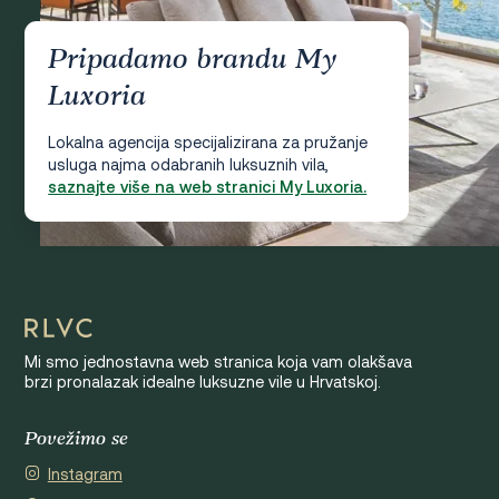
Pripadamo brandu My
Luxoria
Lokalna agencija specijalizirana za pružanje
usluga najma odabranih luksuznih vila,
saznajte više na web stranici My Luxoria.
Mi smo jednostavna web stranica koja vam olakšava
brzi pronalazak idealne luksuzne vile u Hrvatskoj.
Povežimo se
Instagram