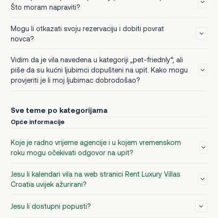
Prika
Što moram napraviti?
Mogu li otkazati svoju rezervaciju i dobiti povrat
Prika
novca?
Vidim da je vila navedena u kategoriji „pet-friednly“, ali
piše da su kućni ljubimci dopušteni na upit. Kako mogu
Prika
provjeriti je li moj ljubimac dobrodošao?
Sve teme po kategorijama
Opće informacije
Koje je radno vrijeme agencije i u kojem vremenskom
roku mogu očekivati odgovor na upit?
Jesu li kalendari vila na web stranici Rent Luxury Villas
Croatia uvijek ažurirani?
Jesu li dostupni popusti?