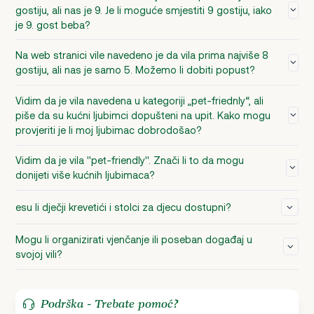
gostiju, ali nas je 9. Je li moguće smjestiti 9 gostiju, iako
je 9. gost beba?
Na web stranici vile navedeno je da vila prima najviše 8
gostiju, ali nas je samo 5. Možemo li dobiti popust?
Vidim da je vila navedena u kategoriji „pet-friednly“, ali
piše da su kućni ljubimci dopušteni na upit. Kako mogu
provjeriti je li moj ljubimac dobrodošao?
Vidim da je vila ''pet-friendly''. Znači li to da mogu
donijeti više kućnih ljubimaca?
esu li dječji krevetići i stolci za djecu dostupni?
Mogu li organizirati vjenčanje ili poseban događaj u
svojoj vili?
Podrška - Trebate pomoć?