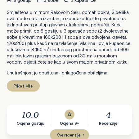
8 gostiju
3 sobe
2 kupaonice
Smještena u mirnom Rakovom Selu, odmah pokraj Šibenika,
ova moderna vila izvrstan je izbor ako tražite privatnost uz
jednostavan pristup glavnim atrakcijama područja. Kuća
može primiti do 8 gostiju u 3 spavaće sobe (2 dvokrevetne
sobe s krevetima 160x200 i 1 soba s dva odvojena kreveta
120x200) plus kauč na razvlačenje. Vila ima i dvije kupaonice
s tuševima. S 150 m² unutarnjeg prostora na parceli od 600
m² i blistavim grijanim bazenom od 32 m² s morskom
vodom, osjetit ćete se kao u svom malom privatnom kutku.
Unutrašnjost je opuštena i prilagođena obiteljima.
Prikaži više
10.0
4
Ocjena gostiju
Ocjena 9+
Recenzije
Sve recenzije