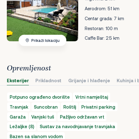
Aerodrom: 51 km
Centar grada: 7 km
Restoran: 100 m
Caffe Bar: 2.5 km
Prikaži lokaciju
Opremljenost
Eksterijer
Prikladnost
Grijanje i hlađenje
Kuhinja i
Potpuno ograđeno dvorište
Vrtni namještaj
Travnjak
Suncobran
Roštilj
Privatni parking
Garaža
Vanjski tuš
Pažljivo održavan vrt
Ležaljke (8)
Sustav za navodnjavanje travnjaka
Bazen sa slanom vodom