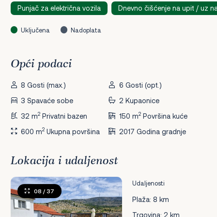
Punjač za električna vozila
Dnevno čišćenje na upit / uz n
Uključena
Nadoplata
Opći podaci
8 Gosti (max.)
6 Gosti (opt.)
3 Spavaće sobe
2 Kupaonice
2
2
32 m
Privatni bazen
150 m
Površina kuće
2
600 m
Ukupna površina
2017 Godina gradnje
Lokacija i udaljenost
Udaljenosti
08
/ 37
Plaža: 8 km
Trgovina: 2 km