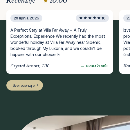
Recenzije
10.00
29 lipnja 2025
10
2
A Perfect Stay at Villa Far Away – A Truly
Izv
Exceptional Experience We recently had the most
pro
wonderful holiday at Villa Far Away near Šibenik,
Vil
booked through My Luxoria, and we couldn’t be
pot
happier with our choice. Fr...
čist,
Crystal Arnott, UK
Kar
—
PRIKAŽI VIŠE
Sve recenzije