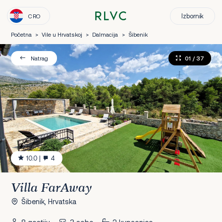
Izbornik
CRO
Početna
>
Vile u Hrvatskoj
>
Dalmacija
>
Šibenik
01
/ 37
Natrag
10.0
|
4
Villa FarAway
Šibenik, Hrvatska