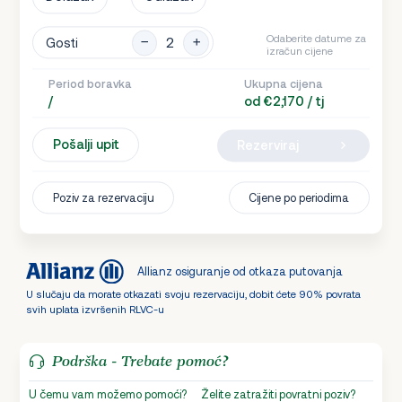
Odaberite datume za
Gosti
izračun cijene
Period boravka
Ukupna cijena
/
od €2,170 / tj
Pošalji upit
Rezerviraj
Poziv za rezervaciju
Cijene po periodima
Allianz osiguranje od otkaza putovanja
U slučaju da morate otkazati svoju rezervaciju, dobit ćete 90% povrata
svih uplata izvršenih RLVC-u
Podrška - Trebate pomoć?
U čemu vam možemo pomoći?
Želite zatražiti povratni poziv?