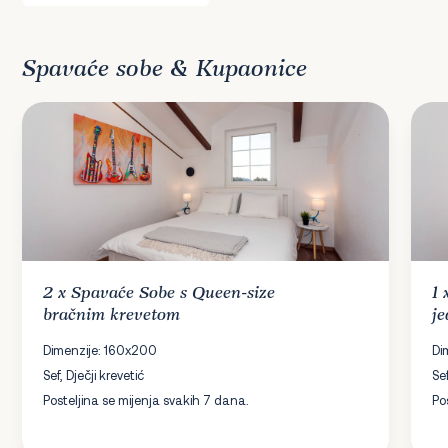
Spavaće sobe & Kupaonice
2 x
Spavaće Sobe
s Queen-size
1
bračnim krevetom
j
Dimenzije: 160x200
Di
Sef, Dječji krevetić
Sef
Posteljina se mijenja svakih 7 dana.
Po