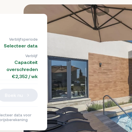
Verblijfsperiode
Selecteer data
Verblijf
Capaciteit
overschreden
€2,352 / wk
Boek nu
lecteer data voor
g
prijsberekening
rug