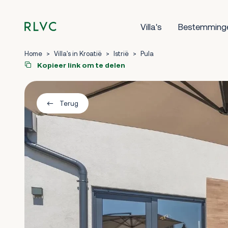
Villa's
Bestemming
Home
>
Villa's in Kroatië
>
Istrië
>
Pula
Kopieer link om te delen
Terug