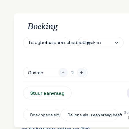
Boeking
Terugbetaalbare schadeborg
Check-in
Gasten
Stuur aanvraag
Se
Allianz reisannuleringsverzekerin
Boekingsbeleid
Bel ons als u een vraag heeft
Als u uw reservering moet annuleren, ontvangt u 90% te
van alle betalingen gedaan aan RLVC