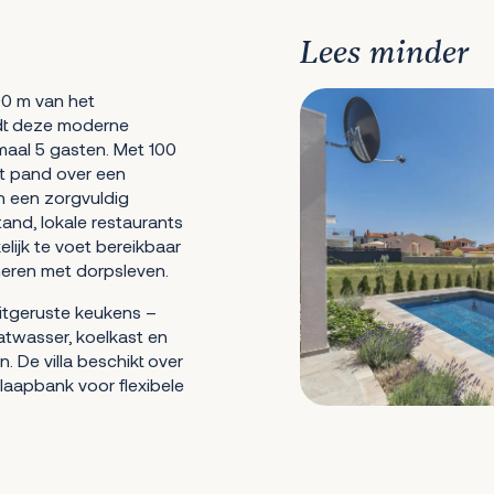
Lees minder
00 m van het
edt deze moderne
imaal 5 gasten. Met 100
et pand over een
n een zorgvuldig
and, lokale restaurants
lijk te voet bereikbaar
eren met dorpsleven.
uitgeruste keukens –
aatwasser, koelkast en
. De villa beschikt over
aapbank voor flexibele