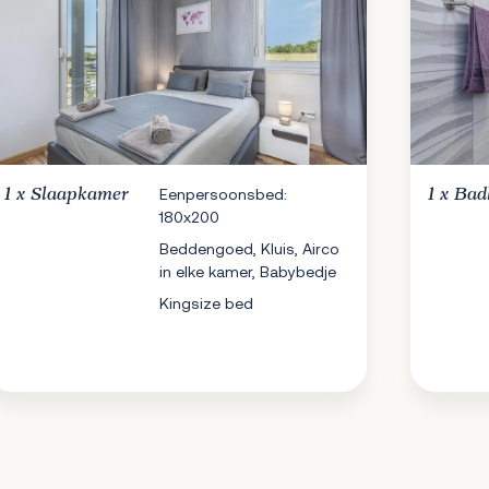
1 x
Slaapkamer
Eenpersoonsbed:
1 x
Bad
180x200
Beddengoed, Kluis, Airco
in elke kamer, Babybedje
Kingsize bed