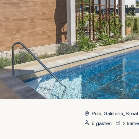
Pula, Galižana,, Kroat
5 gasten
2 kame