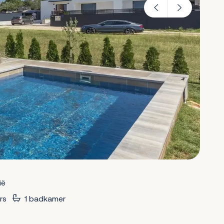
ië
rs
1 badkamer