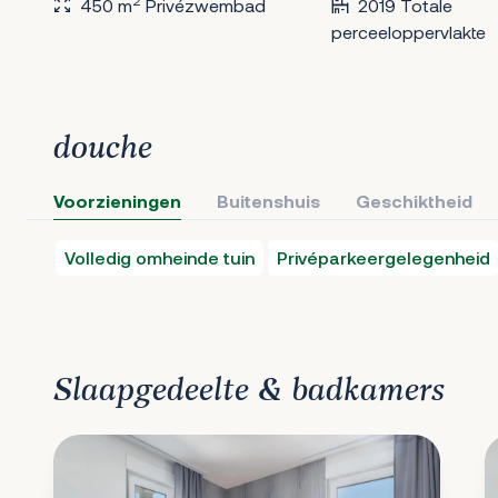
2
450 m
Privézwembad
2019 Totale
perceeloppervlakte
douche
Voorzieningen
Buitenshuis
Geschiktheid
Volledig omheinde tuin
Privéparkeergelegenheid
Slaapgedeelte & badkamers