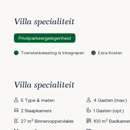
Villa specialiteit
Privéparkeergelegenheid
Toeristenbelasting Is Inbegrepen
Extra Kosten
Villa specialiteit
5 Type & maten
4 Gasten (max.)
2 Slaapkamers
1 Gasten (opt.)
2
2
27 m
Binnenoppervlakte
100 m
Badkamer