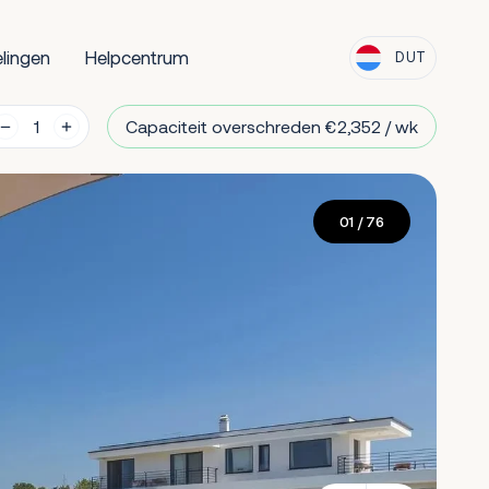
lingen
Helpcentrum
DUT
Capaciteit overschreden €2,352 / wk
01
/ 76