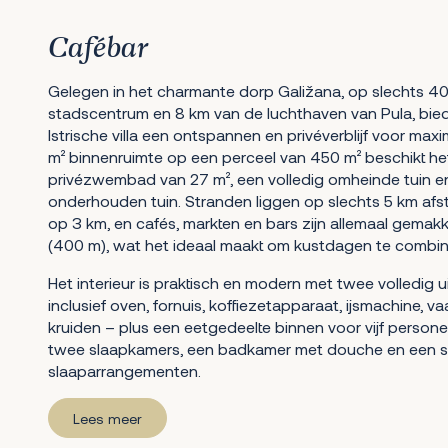
Cafébar
Gelegen in het charmante dorp Galižana, op slechts 4
stadscentrum en 8 km van de luchthaven van Pula, bi
Istrische villa een ontspannen en privéverblijf voor max
m² binnenruimte op een perceel van 450 m² beschikt h
privézwembad van 27 m², een volledig omheinde tuin e
onderhouden tuin. Stranden liggen op slechts 5 km afst
op 3 km, en cafés, markten en bars zijn allemaal gemakke
(400 m), wat het ideaal maakt om kustdagen te combin
Het interieur is praktisch en modern met twee volledig 
inclusief oven, fornuis, koffiezetapparaat, ijsmachine, v
kruiden – plus een eetgedeelte binnen voor vijf personen
twee slaapkamers, een badkamer met douche en een sl
slaaparrangementen.
Lees meer