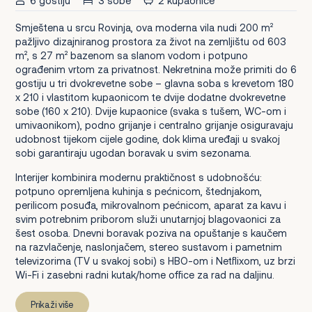
6 gostiju
3 sobe
2 kupaonice
Smještena u srcu Rovinja, ova moderna vila nudi 200 m²
pažljivo dizajniranog prostora za život na zemljištu od 603
m², s 27 m² bazenom sa slanom vodom i potpuno
ograđenim vrtom za privatnost. Nekretnina može primiti do 6
gostiju u tri dvokrevetne sobe – glavna soba s krevetom 180
x 210 i vlastitom kupaonicom te dvije dodatne dvokrevetne
sobe (160 x 210). Dvije kupaonice (svaka s tušem, WC-om i
umivaonikom), podno grijanje i centralno grijanje osiguravaju
udobnost tijekom cijele godine, dok klima uređaji u svakoj
sobi garantiraju ugodan boravak u svim sezonama.
Interijer kombinira modernu praktičnost s udobnošću:
potpuno opremljena kuhinja s pećnicom, štednjakom,
perilicom posuđa, mikrovalnom pećnicom, aparat za kavu i
svim potrebnim priborom služi unutarnjoj blagovaonici za
šest osoba. Dnevni boravak poziva na opuštanje s kaučem
na razvlačenje, naslonjačem, stereo sustavom i pametnim
televizorima (TV u svakoj sobi) s HBO-om i Netflixom, uz brzi
Wi-Fi i zasebni radni kutak/home office za rad na daljinu.
Prikaži više