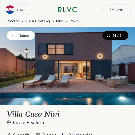
Izbornik
CRO
Početna
>
Vile u Hrvatskoj
>
Istra
>
Rovinj
01
/ 24
Natrag
Villa Casa Nini
Rovinj, Hrvatska