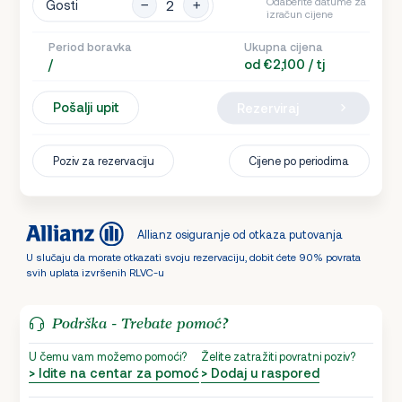
Odaberite datume za
Gosti
izračun cijene
Period boravka
Ukupna cijena
/
od €2,100 / tj
Pošalji upit
Rezerviraj
Poziv za rezervaciju
Cijene po periodima
Allianz osiguranje od otkaza putovanja
U slučaju da morate otkazati svoju rezervaciju, dobit ćete 90% povrata
svih uplata izvršenih RLVC-u
Podrška - Trebate pomoć?
U čemu vam možemo pomoći?
Želite zatražiti povratni poziv?
> Idite na centar za pomoć
> Dodaj u raspored