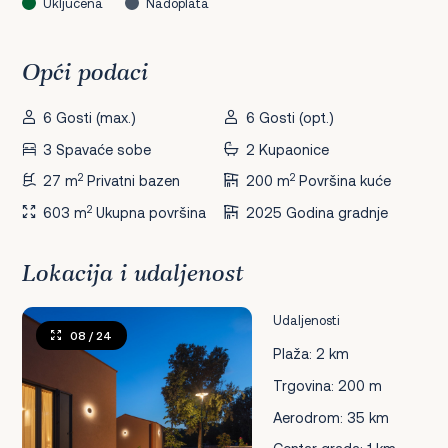
Uključena
Nadoplata
Opći podaci
6 Gosti (max.)
6 Gosti (opt.)
3 Spavaće sobe
2 Kupaonice
2
2
27 m
Privatni bazen
200 m
Površina kuće
2
603 m
Ukupna površina
2025 Godina gradnje
Lokacija i udaljenost
Udaljenosti
08
/ 24
Plaža: 2 km
Trgovina: 200 m
Aerodrom: 35 km