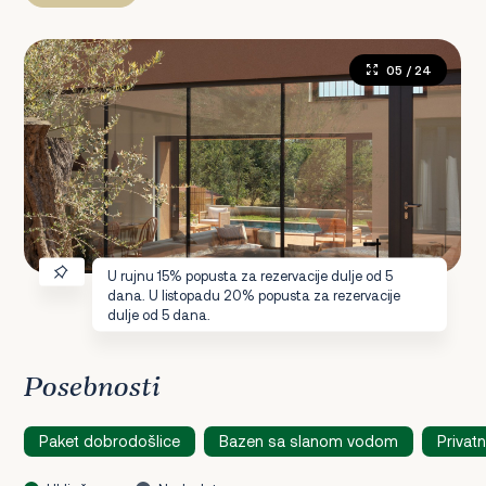
05
/ 24
U rujnu 15% popusta za rezervacije dulje od 5
dana. U listopadu 20% popusta za rezervacije
dulje od 5 dana.
Posebnosti
Paket dobrodošlice
Bazen sa slanom vodom
Privatn