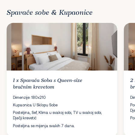
Spavaće sobe & Kupaonice
1 x
Spavaća Soba
s Queen-size
2
bračnim krevetom
b
Dimenzije: 180x210
Di
Kupaonica U Sklopu Sobe
Po
Dje
Posteljina, Sef, Klima u svakoj sobi, TV u svakoj sobi,
Dječji krevetić
Po
Posteljina se mijenja svakih 7 dana.