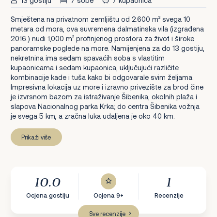
13 gostiju
7 sobe
7 kupaonica
Smještena na privatnom zemljištu od 2.600 m² svega 10
metara od mora, ova suvremena dalmatinska vila (izgrađena
2016.) nudi 1,000 m² profinjenog prostora za život i široke
panoramske poglede na more. Namijenjena za do 13 gostiju,
nekretnina ima sedam spavaćih soba s vlastitim
kupaonicama i sedam kupaonica, uključujući različite
kombinacije kade i tuša kako bi odgovarale svim željama.
Impresivna lokacija uz more i izravno privezište za brod čine
je izvrsnom bazom za istraživanje Šibenika, okolnih plaža i
slapova Nacionalnog parka Krka; do centra Šibenika vožnja
je svega 5 km, a zračna luka udaljena je oko 40 km.
Prikaži više
10.0
1
Ocjena gostiju
Ocjena 9+
Recenzije
Sve recenzije