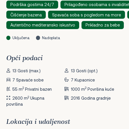
Podrška gostima 24/7
Prilagođeno osobama s invalidit
Čišćenje bazena
Spavaća soba s pogledom na more
Autentično mediteransko iskustvo
Prikladno za bebe
Uključena
Nadoplata
Opći podaci
13 Gosti (max.)
13 Gosti (opt.)
7 Spavaće sobe
7 Kupaonice
2
2
55 m
Privatni bazen
1000 m
Površina kuće
2
2600 m
Ukupna
2016 Godina gradnje
površina
Lokacija i udaljenost