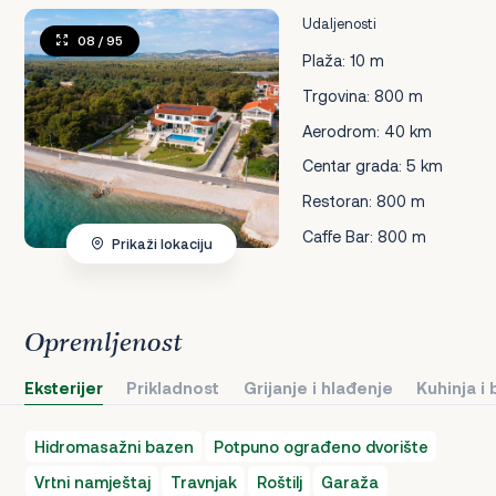
Udaljenosti
08
/ 95
Plaža: 10 m
Trgovina: 800 m
Aerodrom: 40 km
Centar grada: 5 km
Restoran: 800 m
Caffe Bar: 800 m
Prikaži lokaciju
Opremljenost
Eksterijer
Prikladnost
Grijanje i hlađenje
Kuhinja i
Hidromasažni bazen
Potpuno ograđeno dvorište
Vrtni namještaj
Travnjak
Roštilj
Garaža