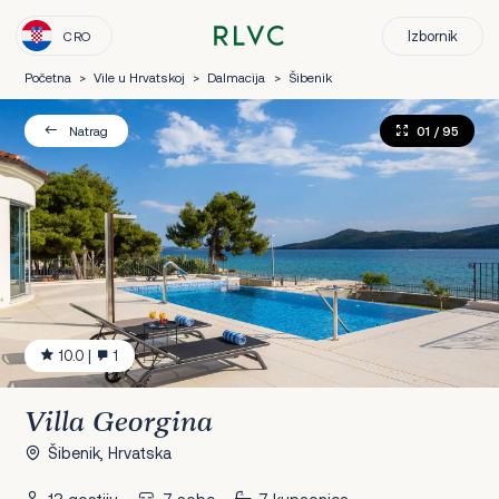
Izbornik
CRO
Početna
>
Vile u Hrvatskoj
>
Dalmacija
>
Šibenik
01
/ 95
Natrag
10.0
|
1
Villa Georgina
Šibenik, Hrvatska