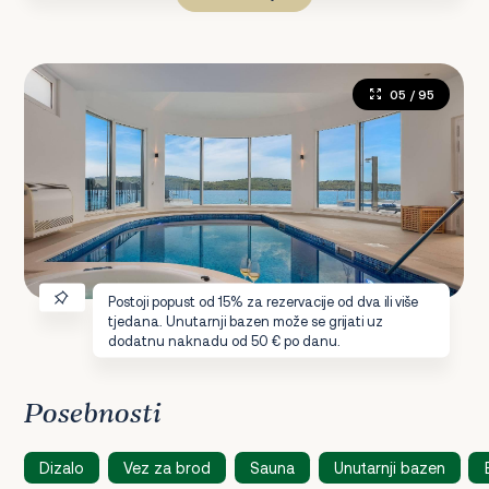
05
/ 95
Postoji popust od 15% za rezervacije od dva ili više
tjedana. Unutarnji bazen može se grijati uz
dodatnu naknadu od 50 € po danu.
Posebnosti
Dizalo
Vez za brod
Sauna
Unutarnji bazen