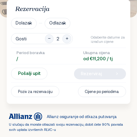
Rezervacija
Dolazak
Odlazak
Odaberite datume za
Gosti
izračun cijene
Period boravka
Ukupna cijena
/
od €11,200 / tj
Pošalji upit
Rezerviraj
Poziv za rezervaciju
Cijene po periodima
Allianz osiguranje od otkaza putovanja
U slučaju da morate otkazati svoju rezervaciju, dobit ćete 90% povrata
svih uplata izvršenih RLVC-u