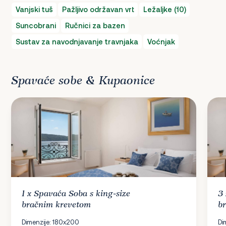
Vanjski tuš
Pažljivo održavan vrt
Ležaljke (10)
Suncobrani
Ručnici za bazen
Sustav za navodnjavanje travnjaka
Voćnjak
Spavaće sobe & Kupaonice
1 x
Spavaća Soba
s king-size
3
bračnim krevetom
b
Dimenzije: 180x200
Di