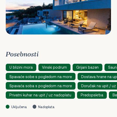
Posebnosti
U blizini mora
Vinski podrum
Grijani bazen
Saun
Spavaće sobe s pogledom na more
Dostava hrane na upi
Spavaća soba s pogledom na more
Doručak na upit / uz
Privatni kuhar na upit / uz nadoplatu
Predopskrba
Be
Uključena
Nadoplata