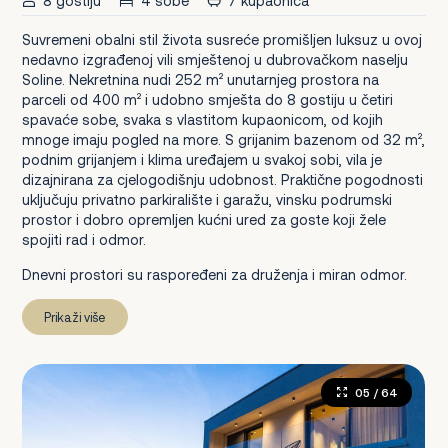
8 gostiju
4 sobe
7 kupaonica
Suvremeni obalni stil života susreće promišljen luksuz u ovoj
nedavno izgrađenoj vili smještenoj u dubrovačkom naselju
Soline. Nekretnina nudi 252 m² unutarnjeg prostora na
parceli od 400 m² i udobno smješta do 8 gostiju u četiri
spavaće sobe, svaka s vlastitom kupaonicom, od kojih
mnoge imaju pogled na more. S grijanim bazenom od 32 m²,
podnim grijanjem i klima uređajem u svakoj sobi, vila je
dizajnirana za cjelogodišnju udobnost. Praktične pogodnosti
uključuju privatno parkiralište i garažu, vinsku podrumski
prostor i dobro opremljen kućni ured za goste koji žele
spojiti rad i odmor.
Dnevni prostori su raspoređeni za druženja i miran odmor.
Prikaži više
05
/ 64