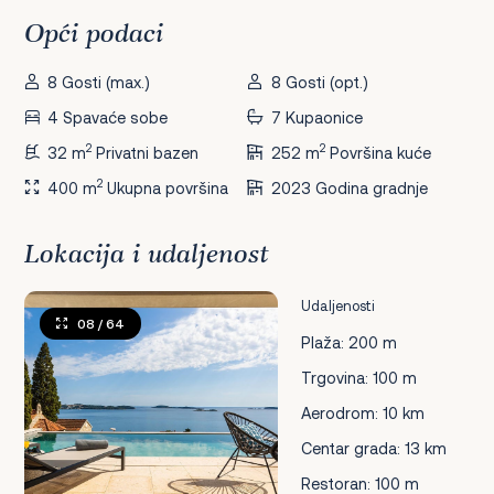
Opći podaci
8 Gosti (max.)
8 Gosti (opt.)
4 Spavaće sobe
7 Kupaonice
2
2
32 m
Privatni bazen
252 m
Površina kuće
2
400 m
Ukupna površina
2023 Godina gradnje
Lokacija i udaljenost
Udaljenosti
08
/ 64
Plaža: 200 m
Trgovina: 100 m
Aerodrom: 10 km
Centar grada: 13 km
Restoran: 100 m