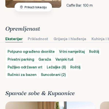
Caffe Bar: 100 m
Prikaži lokaciju
Opremljenost
Eksterijer
Prikladnost
Grijanje i hlađenje
Kuhinja i
Potpuno ograđeno dvorište
Vrtni namještaj
Roštilj
Privatni parking
Garaža
Vanjski tuš
Pažljivo održavan vrt
Ležaljke (8)
Roštilj
Ručnici za bazen
Suncobrani (2)
Spavaće sobe & Kupaonice