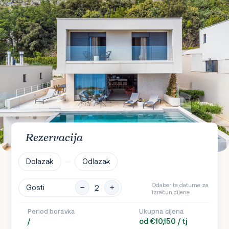
Rezervacija
Dolazak
Odlazak
Odaberite datume za
Gosti
izračun cijene
Period boravka
Ukupna cijena
/
od €10,150 / tj