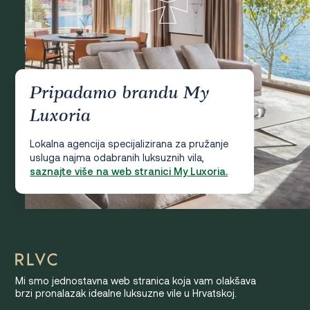
Pripadamo brandu My
Luxoria
Lokalna agencija specijalizirana za pružanje
usluga najma odabranih luksuznih vila,
saznajte više na web stranici My Luxoria.
Mi smo jednostavna web stranica koja vam olakšava
brzi pronalazak idealne luksuzne vile u Hrvatskoj.