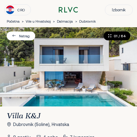
Izbornik
CRO
Početna
>
Vile u Hrvatskoj
>
Dalmacija
>
Dubrovnik
01
/ 64
Natrag
Villa K&J
Dubrovnik (Soline), Hrvatska