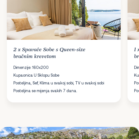
2 x
Spavaće Sobe
s Queen-size
1
bračnim krevetom
b
Dimenzije: 160x200
Di
Kupaonica U Sklopu Sobe
Ku
Posteljina, Sef, Klima u svakoj sobi, TV u svakoj sobi
Po
Posteljina se mijenja svakih 7 dana.
Po