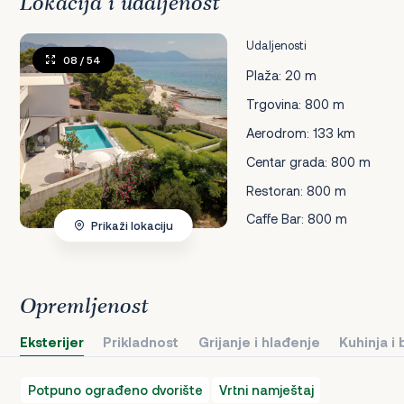
Lokacija i udaljenost
Udaljenosti
08
/ 54
Plaža: 20 m
Trgovina: 800 m
Aerodrom: 133 km
Centar grada: 800 m
Restoran: 800 m
Caffe Bar: 800 m
Prikaži lokaciju
Opremljenost
Eksterijer
Prikladnost
Grijanje i hlađenje
Kuhinja i
Potpuno ograđeno dvorište
Vrtni namještaj