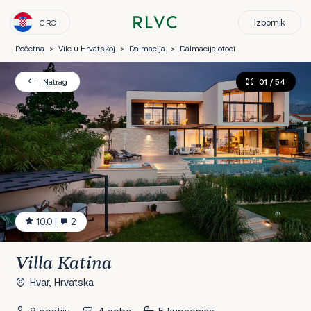
Izbornik
CRO
Početna
>
Vile u Hrvatskoj
>
Dalmacija
>
Dalmacija otoci
01
/ 54
Natrag
10.0
|
2
Villa Katina
Hvar, Hrvatska