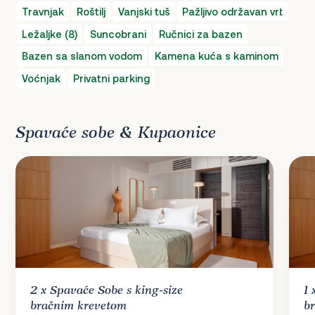
Travnjak
Roštilj
Vanjski tuš
Pažljivo održavan vrt
Ležaljke (8)
Suncobrani
Ručnici za bazen
Bazen sa slanom vodom
Kamena kuća s kaminom
Voćnjak
Privatni parking
Spavaće sobe & Kupaonice
2 x
Spavaće Sobe
s king-size
1
bračnim krevetom
b