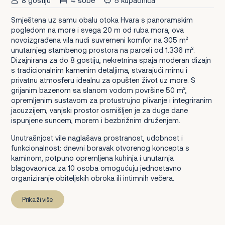
8 gostiju
4 sobe
5 kupaonica
Smještena uz samu obalu otoka Hvara s panoramskim
pogledom na more i svega 20 m od ruba mora, ova
novoizgrađena vila nudi suvremeni komfor na 305 m²
unutarnjeg stambenog prostora na parceli od 1.336 m².
Dizajnirana za do 8 gostiju, nekretnina spaja moderan dizajn
s tradicionalnim kamenim detaljima, stvarajući mirnu i
privatnu atmosferu idealnu za opušten život uz more. S
grijanim bazenom sa slanom vodom površine 50 m²,
opremljenim sustavom za protustrujno plivanje i integriranim
jacuzzijem, vanjski prostor osmišljen je za duge dane
ispunjene suncem, morem i bezbrižnim druženjem.
Unutrašnjost vile naglašava prostranost, udobnost i
funkcionalnost: dnevni boravak otvorenog koncepta s
kaminom, potpuno opremljena kuhinja i unutarnja
blagovaonica za 10 osoba omogućuju jednostavno
organiziranje obiteljskih obroka ili intimnih večera.
Prikaži više