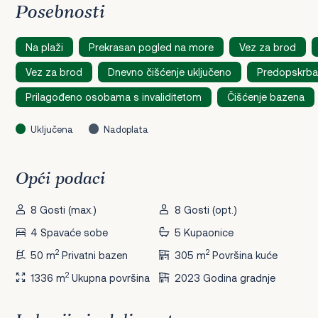
Posebnosti
Na plaži
Prekrasan pogled na more
Vez za brod
Vez za brod
Dnevno čišćenje uključeno
Predopskrba 
Prilagođeno osobama s invaliditetom
Čišćenje bazena
Uključena
Nadoplata
Opći podaci
8 Gosti (max.)
8 Gosti (opt.)
4 Spavaće sobe
5 Kupaonice
2
2
50 m
Privatni bazen
305 m
Površina kuće
2
1336 m
Ukupna površina
2023 Godina gradnje