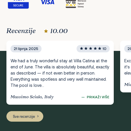
Recenzije
10.00
21 lipnja 2025
10
2
We had a truly wonderful stay at Villa Catina at the
Exc
end of June. The villa is absolutely beautiful, exactly
it’
as described — if not even better in person.
ele
Everything was spotless and very well maintained.
Mi
The pool is love...
Massimo Scialo, Italy
—
PRIKAŽI VIŠE
Sve recenzije