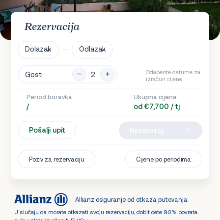
Rezervacija
Dolazak
Odlazak
Odaberite datume za
Gosti
izračun cijene
Period boravka
Ukupna cijena
/
od €7,700 / tj
Pošalji upit
Rezerviraj
Poziv za rezervaciju
Cijene po periodima
Allianz osiguranje od otkaza putovanja
U slučaju da morate otkazati svoju rezervaciju, dobit ćete 90% povrata
svih uplata izvršenih RLVC-u