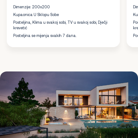
Dimenzije: 200x200
Di
Kupaonica U Sklopu Sobe
Ku
Posteljina, Klima u svakoj sobi, TV u svakoj sobi, Dječji
Po
krevetić
kr
Posteljina se mijenja svakih 7 dana.
Po