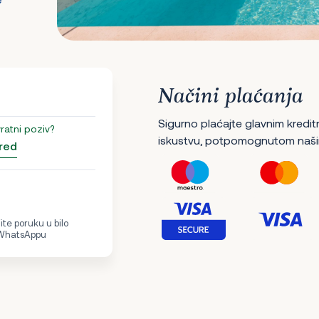
Načini plaćanja
Sigurno plaćajte glavnim kredit
vratni poziv?
iskustvu, potpomognutom naši
red
te poruku u bilo
 WhatsAppu