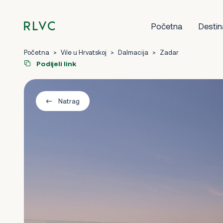
Početna
Destin
Početna
>
Vile u Hrvatskoj
>
Dalmacija
>
Zadar
Podijeli link
Natrag