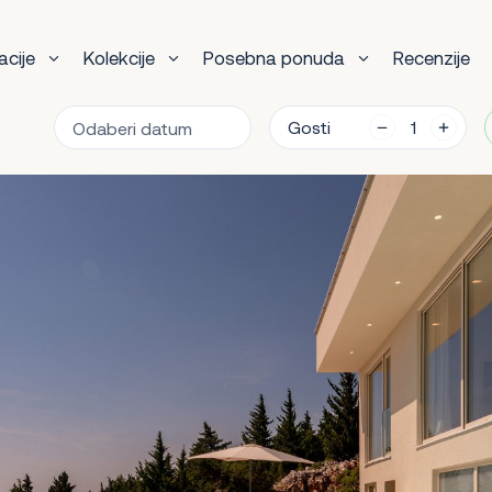
acije
Kolekcije
Posebna ponuda
Recenzije
Gosti