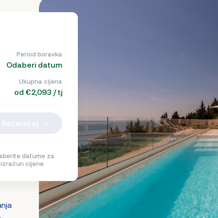
Period boravka
Odaberi datum
Ukupna cijena
od €2,093 / tj
Rezerviraj
berite datume za
izračun cijene
anja
e