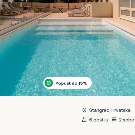
Popust do 15%
Starigrad, Hrvatska
6 gostiju
2 sobe