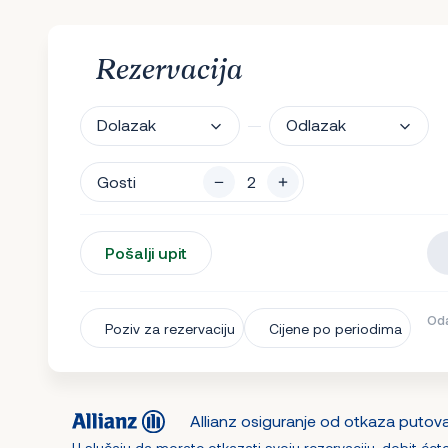
Rezervacija
Dolazak
Odlazak
Gosti
Pošalji upit
Oda
Poziv za rezervaciju
Cijene po periodima
Allianz osiguranje od otkaza putov
U slučaju da morate otkazati svoju rezervaciju, dobit ćet