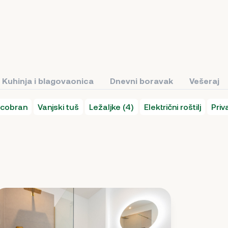
Kuhinja i blagovaonica
Dnevni boravak
Vešeraj
cobran
Vanjski tuš
Ležaljke (4)
Električni roštilj
Priv