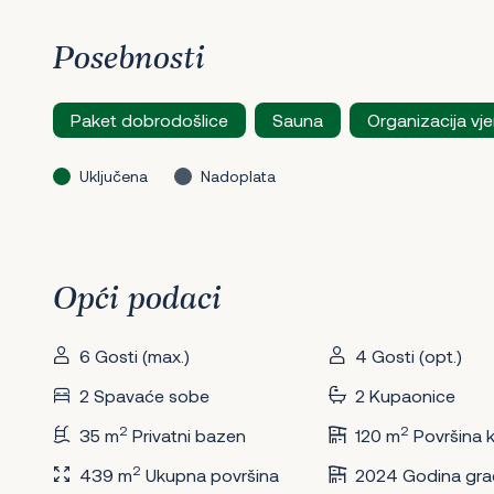
Posebnosti
Paket dobrodošlice
Sauna
Organizacija vj
Uključena
Nadoplata
Opći podaci
6 Gosti (max.)
4 Gosti (opt.)
2 Spavaće sobe
2 Kupaonice
2
2
35 m
Privatni bazen
120 m
Površina 
2
439 m
Ukupna površina
2024 Godina gra