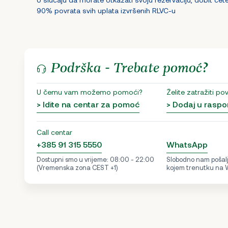
90% povrata svih uplata izvršenih RLVC-u
Podrška - Trebate pomoć?
U čemu vam možemo pomoći?
Želite zatražiti po
> Idite na centar za pomoć
> Dodaj u raspo
Call centar
+385 91 315 5550
WhatsApp
Dostupni smo u vrijeme: 08:00 - 22:00
Slobodno nam pošalji
(Vremenska zona CEST +1)
kojem trenutku na