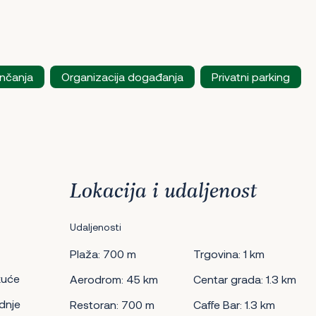
enčanja
Organizacija događanja
Privatni parking
Lokacija i udaljenost
Udaljenosti
Plaža: 700 m
Trgovina: 1 km
kuće
Aerodrom: 45 km
Centar grada: 1.3 km
dnje
Restoran: 700 m
Caffe Bar: 1.3 km