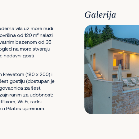
Galerija
oderna vila uz more nudi
ovršina od 120 m² nalazi
rivatnim bazenom od 35
 pogled na more stvaraju
e; nedavni gosti
m krevetom (180 x 200) i
šest gostiju (dostupan je
lagovaonica za šest
izajniranim za udobnost:
tflixom, Wi‑Fi, radni
m i Pilates opremom.