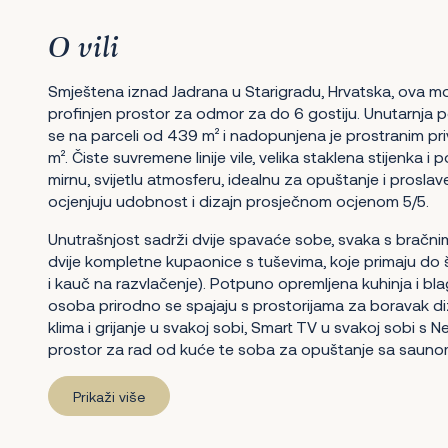
O vili
Smještena iznad Jadrana u Starigradu, Hrvatska, ova m
profinjen prostor za odmor za do 6 gostiju. Unutarnja p
se na parceli od 439 m² i nadopunjena je prostranim p
m². Čiste suvremene linije vile, velika staklena stijenka i
mirnu, svijetlu atmosferu, idealnu za opuštanje i proslav
ocjenjuju udobnost i dizajn prosječnom ocjenom 5/5.
Unutrašnjost sadrži dvije spavaće sobe, svaka s bračni
dvije kompletne kupaonice s tuševima, koje primaju do 
i kauč na razvlačenje). Potpuno opremljena kuhinja i b
osoba prirodno se spajaju s prostorijama za boravak d
klima i grijanje u svakoj sobi, Smart TV u svakoj sobi s Ne
prostor za rad od kuće te soba za opuštanje sa sauno
Prikaži više