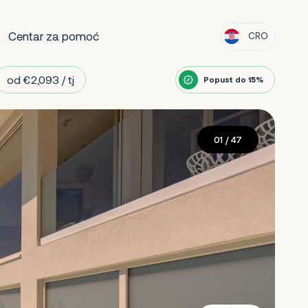
Centar za pomoć
CRO
od €2,093 / tj
Popust do 15%
01
/ 47