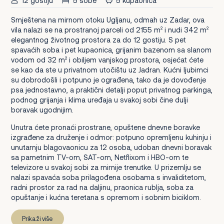
12 gostiju
5 sobe
5 kupaonica
Smještena na mirnom otoku Ugljanu, odmah uz Zadar, ova
vila nalazi se na prostranoj parceli od 2155 m² i nudi 342 m²
elegantnog životnog prostora za do 12 gostiju. S pet
spavaćih soba i pet kupaonica, grijanim bazenom sa slanom
vodom od 32 m² i obiljem vanjskog prostora, osjećat ćete
se kao da ste u privatnom utočištu uz Jadran. Kućni ljubimci
su dobrodošli i potpuno je ograđena, tako da je dovođenje
psa jednostavno, a praktični detalji poput privatnog parkinga,
podnog grijanja i klima uređaja u svakoj sobi čine dulji
boravak ugodnijim.
Unutra ćete pronaći prostrane, opuštene dnevne boravke
izgrađene za druženje i odmor: potpuno opremljenu kuhinju i
unutarnju blagovaonicu za 12 osoba, udoban dnevni boravak
sa pametnim TV-om, SAT-om, Netflixom i HBO-om te
televizore u svakoj sobi za mirnije trenutke. U prizemlju se
nalazi spavaća soba prilagođena osobama s invaliditetom,
radni prostor za rad na daljinu, praonica rublja, soba za
opuštanje i kućna teretana s opremom i sobnim biciklom.
Prikaži više