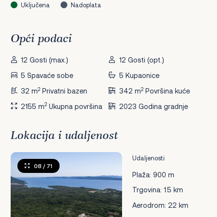
Uključena
Nadoplata
Opći podaci
12 Gosti (max.)
12 Gosti (opt.)
5 Spavaće sobe
5 Kupaonice
2
2
32 m
Privatni bazen
342 m
Površina kuće
2
2155 m
Ukupna površina
2023 Godina gradnje
Lokacija i udaljenost
Udaljenosti
08
/ 71
Plaža: 900 m
Trgovina: 1.5 km
Aerodrom: 22 km