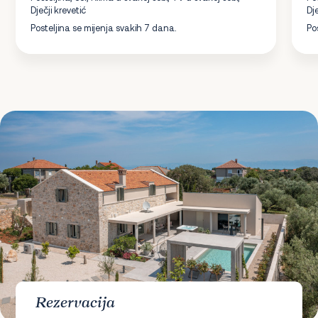
Dječji krevetić
Dje
Posteljina se mijenja svakih 7 dana.
Po
Rezervacija