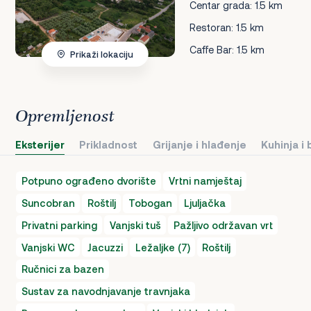
Centar grada: 1.5 km
Restoran: 1.5 km
Caffe Bar: 1.5 km
Prikaži lokaciju
Opremljenost
Eksterijer
Prikladnost
Grijanje i hlađenje
Kuhinja i
Potpuno ograđeno dvorište
Vrtni namještaj
Suncobran
Roštilj
Tobogan
Ljuljačka
Privatni parking
Vanjski tuš
Pažljivo održavan vrt
Vanjski WC
Jacuzzi
Ležaljke (7)
Roštilj
Ručnici za bazen
Sustav za navodnjavanje travnjaka