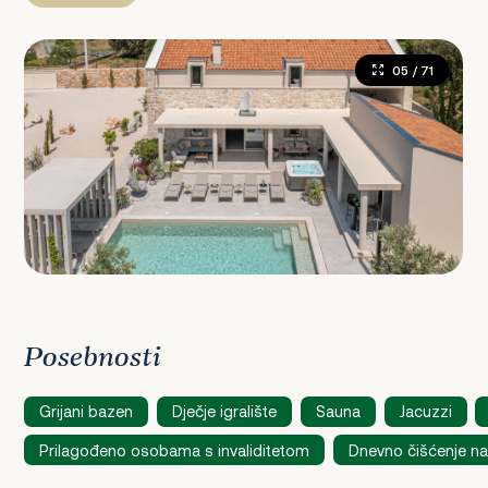
05
/ 71
Posebnosti
Grijani bazen
Dječje igralište
Sauna
Jacuzzi
Prilagođeno osobama s invaliditetom
Dnevno čišćenje na