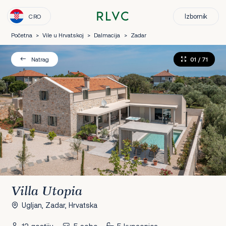
Izbornik
CRO
Početna
>
Vile u Hrvatskoj
>
Dalmacija
>
Zadar
01
/ 71
Natrag
Villa Utopia
Ugljan, Zadar, Hrvatska