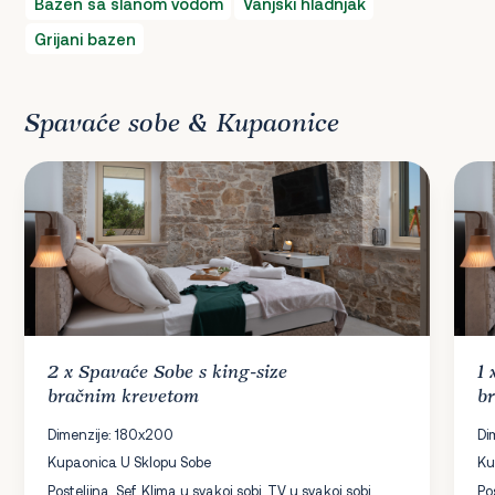
Bazen sa slanom vodom
Vanjski hladnjak
Grijani bazen
Spavaće sobe & Kupaonice
2 x
Spavaće Sobe
s king-size
1
bračnim krevetom
b
Dimenzije: 180x200
Di
Kupaonica U Sklopu Sobe
Ku
Posteljina, Sef, Klima u svakoj sobi, TV u svakoj sobi,
Po