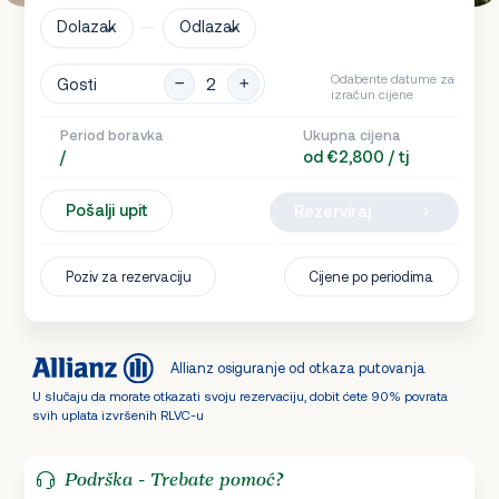
Dolazak
Odlazak
Odaberite datume za
Gosti
izračun cijene
Period boravka
Ukupna cijena
/
od €2,800 / tj
Pošalji upit
Rezerviraj
Poziv za rezervaciju
Cijene po periodima
Allianz osiguranje od otkaza putovanja
U slučaju da morate otkazati svoju rezervaciju, dobit ćete 90% povrata
svih uplata izvršenih RLVC-u
Podrška - Trebate pomoć?