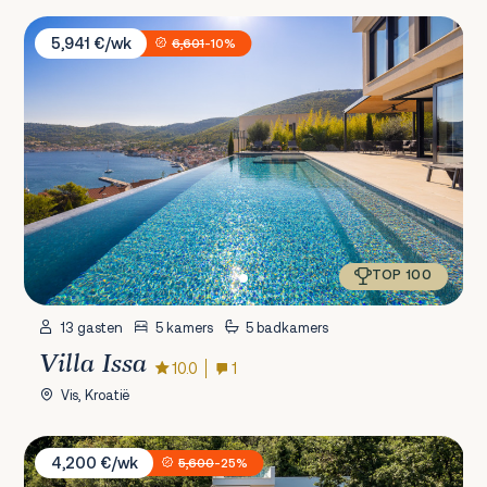
Villa Issa
5,941 €/wk
6,601
-10%
TOP 100
13 gasten
5 kamers
5 badkamers
Villa Issa
10.0
1
Vis, Kroatië
Villa AltaVista
4,200 €/wk
5,600
-25%