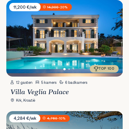
Villa Veglia Palace
11,200 €/wk
14,000
-20%
TOP 100
12 gasten
5 kamers
6 badkamers
Villa Veglia Palace
Krk, Kroatië
Villa Kara Sevda
4,284 €/wk
4,760
-10%