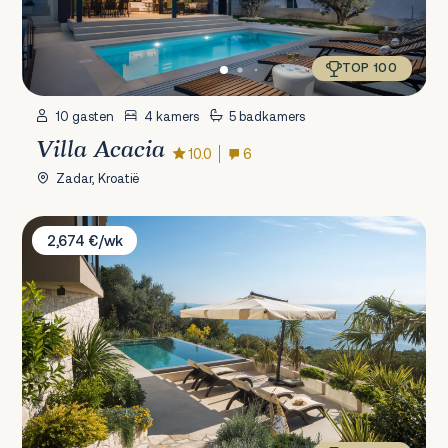
TOP 100
10 gasten
4 kamers
5 badkamers
Villa Acacia
10.0
6
Zadar, Kroatië
Villa Bevel
2,674 €/wk