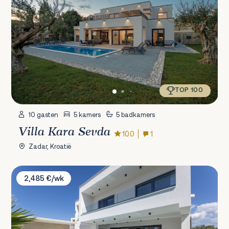
TOP 100
10 gasten
5 kamers
5 badkamers
Villa Kara Sevda
10.0
1
Zadar, Kroatië
Villa Golden Shine
2,485 €/wk