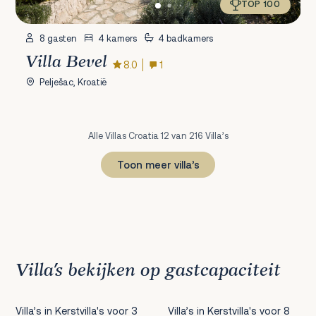
TOP 100
8 gasten
4 kamers
4 badkamers
Villa Bevel
8.0
1
Pelješac, Kroatië
Alle Villas Croatia 12 van 216 Villa’s
Toon meer villa’s
1
2
3
4
5
6
7
8
9
10
11
12
13
14
15
16
17
18
Volgende
Villa’s bekijken op gastcapaciteit
Villa’s in Kerstvilla's voor 3
Villa’s in Kerstvilla's voor 8