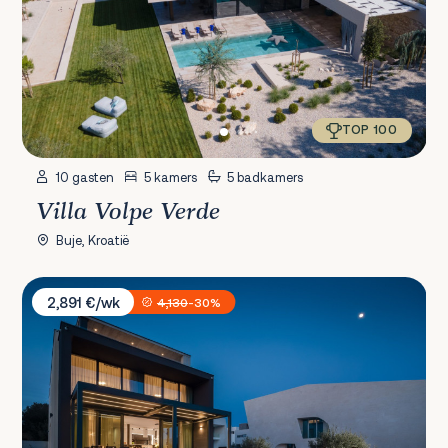
TOP 100
10 gasten
5 kamers
5 badkamers
Villa Volpe Verde
Buje, Kroatië
Villa Acacia
2,891 €/wk
4,130
-30%