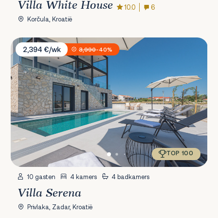
Villa White House
10.0
6
Korčula, Kroatië
Villa Serena
2,394 €/wk
3,990
-40%
TOP 100
10 gasten
4 kamers
4 badkamers
Villa Serena
Privlaka, Zadar, Kroatië