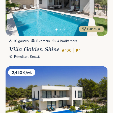
TOP 100
10 gasten
5 kamers
4 badkamers
Villa Golden Shine
10.0
1
Primošten, Kroatië
Villa Spuga
2,450 €/wk