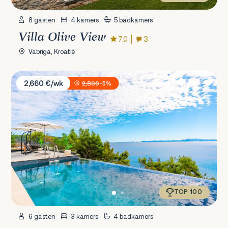
8 gasten
4 kamers
5 badkamers
Villa Olive View
7.0
3
Vabriga, Kroatië
Villa White House
2,660 €/wk
2,800
-5%
TOP 100
6 gasten
3 kamers
4 badkamers