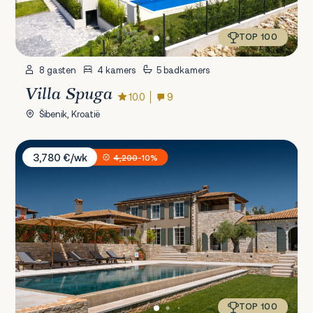
TOP 100
8 gasten
4 kamers
5 badkamers
Villa Spuga
10.0
9
Šibenik, Kroatië
Villa Olive View
3,780 €/wk
4,200
-10%
TOP 100