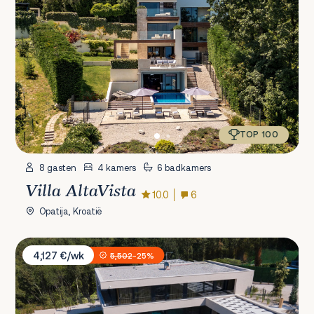
TOP 100
8 gasten
4 kamers
6 badkamers
Villa AltaVista
10.0
6
Opatija, Kroatië
Villa Volpe Verde
4,127 €/wk
5,502
-25%