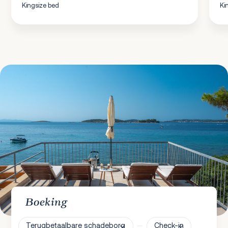
Kingsize bed
Ki
Boeking
Terugbetaalbare schadeborg
Check-in