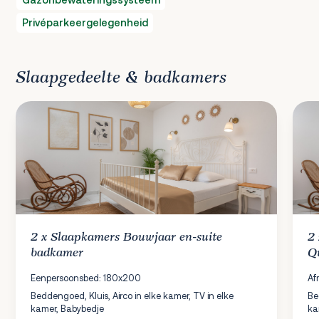
Privéparkeergelegenheid
Slaapgedeelte & badkamers
2 x
Slaapkamers
Bouwjaar en-suite
2
badkamer
Q
Eenpersoonsbed: 180x200
Af
Beddengoed, Kluis, Airco in elke kamer, TV in elke
Be
kamer, Babybedje
ka