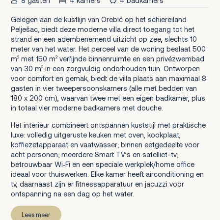
8 gasten
4 kamers
4 badkamers
Gelegen aan de kustlijn van Orebić op het schiereiland
Pelješac, biedt deze moderne villa direct toegang tot het
strand en een adembenemend uitzicht op zee, slechts 10
meter van het water. Het perceel van de woning beslaat 500
m² met 150 m² verfijnde binnenruimte en een privézwembad
van 30 m² in een zorgvuldig onderhouden tuin. Ontworpen
voor comfort en gemak, biedt de villa plaats aan maximaal 8
gasten in vier tweepersoonskamers (alle met bedden van
180 x 200 cm), waarvan twee met een eigen badkamer, plus
in totaal vier moderne badkamers met douche.
Het interieur combineert ontspannen kuststijl met praktische
luxe: volledig uitgeruste keuken met oven, kookplaat,
koffiezetapparaat en vaatwasser; binnen eetgedeelte voor
acht personen; meerdere Smart TV’s en satelliet-tv;
betrouwbaar Wi‑Fi en een speciale werkplek/home office
ideaal voor thuiswerken. Elke kamer heeft airconditioning en
tv, daarnaast zijn er fitnessapparatuur en jacuzzi voor
ontspanning na een dag op het water.
Lees meer