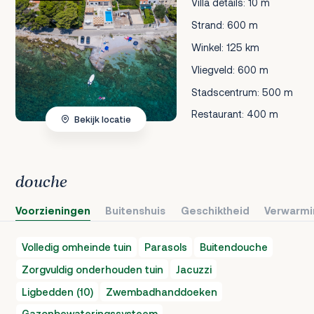
Villa details: 10 m
Strand: 600 m
Winkel: 125 km
Vliegveld: 600 m
Stadscentrum: 500 m
Restaurant: 400 m
Bekijk locatie
douche
Voorzieningen
Buitenshuis
Geschiktheid
Verwarmi
Volledig omheinde tuin
Parasols
Buitendouche
Zorgvuldig onderhouden tuin
Jacuzzi
Ligbedden (10)
Zwembadhanddoeken
Gazonbewateringssysteem