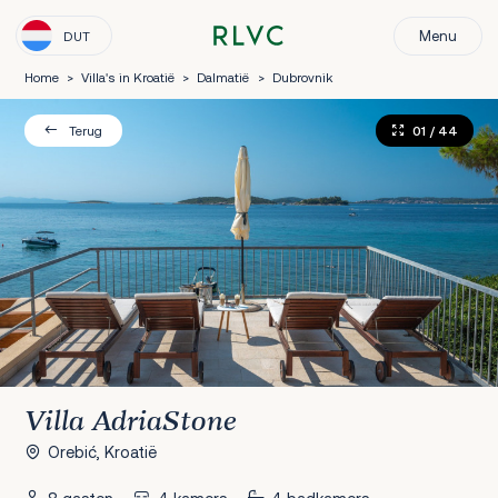
Menu
DUT
Home
>
Villa's in Kroatië
>
Dalmatië
>
Dubrovnik
01
/ 44
Terug
Villa AdriaStone
Orebić, Kroatië