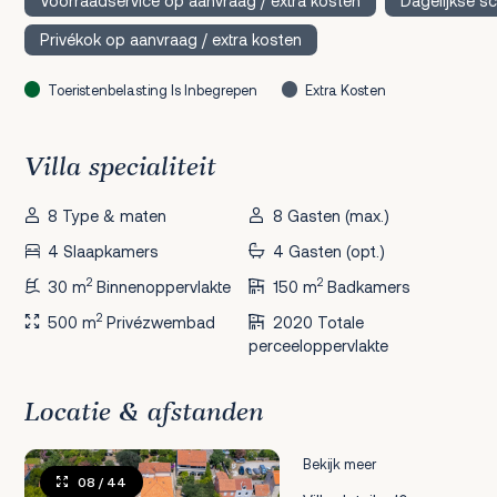
Voorraadservice op aanvraag / extra kosten
Dagelijkse s
Privékok op aanvraag / extra kosten
Toeristenbelasting Is Inbegrepen
Extra Kosten
Villa specialiteit
8 Type & maten
8 Gasten (max.)
4 Slaapkamers
4 Gasten (opt.)
2
2
30 m
Binnenoppervlakte
150 m
Badkamers
2
500 m
Privézwembad
2020 Totale
perceeloppervlakte
Locatie & afstanden
Bekijk meer
08
/ 44