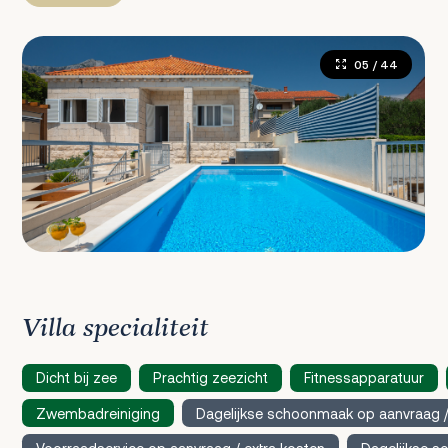
05
/ 44
Villa specialiteit
Dicht bij zee
Prachtig zeezicht
Fitnessapparatuur
Zwembadreiniging
Dagelijkse schoonmaak op aanvraag /