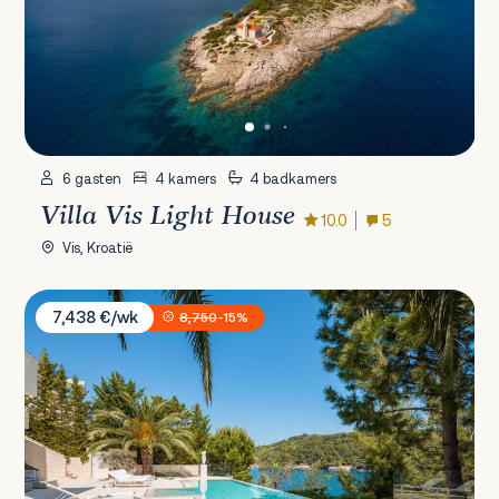
6 gasten
4 kamers
4 badkamers
Villa Vis Light House
10.0
5
Vis, Kroatië
Villa Mila
7,438 €/wk
8,750
-15%