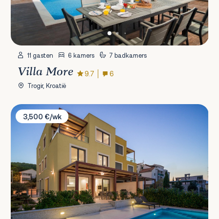
11 gasten
6 kamers
7 badkamers
Villa More
9.7
6
Trogir, Kroatië
Villa Kate B
3,500 €/wk