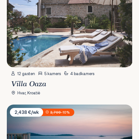
12 gasten
5 kamers
4 badkamers
Villa Oaza
Hvar, Kroatië
Villa Vese
2,438 €/wk
2,709
-10%