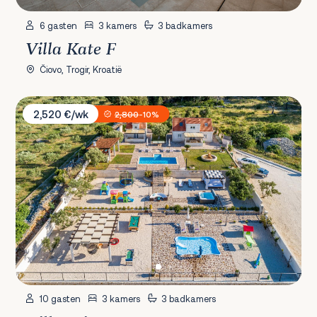
6 gasten
3 kamers
3 badkamers
Villa Kate F
Čiovo, Trogir, Kroatië
Villa Mis
2,520 €/wk
2,800
-10%
10 gasten
3 kamers
3 badkamers