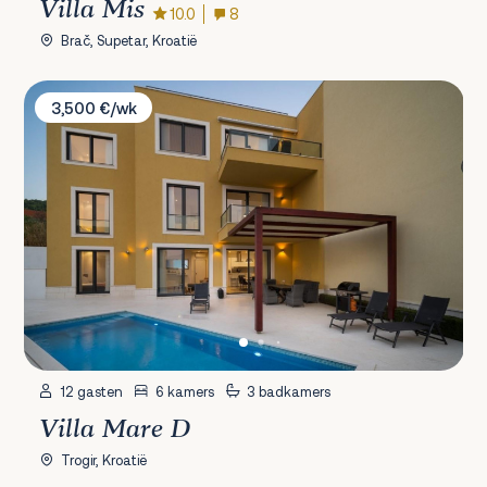
Villa Mis
10.0
8
Brač, Supetar, Kroatië
Villa Mare D
3,500 €/wk
12 gasten
6 kamers
3 badkamers
Villa Mare D
Trogir, Kroatië