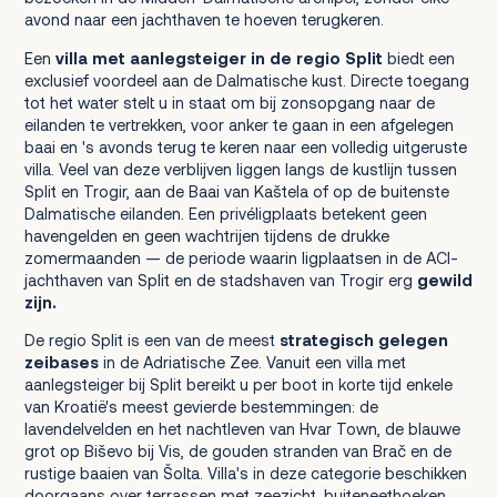
avond naar een jachthaven te hoeven terugkeren.
Een
villa met aanlegsteiger in de regio Split
biedt een
exclusief voordeel aan de Dalmatische kust. Directe toegang
tot het water stelt u in staat om bij zonsopgang naar de
eilanden te vertrekken, voor anker te gaan in een afgelegen
baai en 's avonds terug te keren naar een volledig uitgeruste
villa. Veel van deze verblijven liggen langs de kustlijn tussen
Split en Trogir, aan de Baai van Kaštela of op de buitenste
Dalmatische eilanden. Een privéligplaats betekent geen
havengelden en geen wachtrijen tijdens de drukke
zomermaanden — de periode waarin ligplaatsen in de ACI-
jachthaven van Split en de stadshaven van Trogir erg
gewild
zijn.
De regio Split is een van de meest
strategisch gelegen
zeibases
in de Adriatische Zee. Vanuit een villa met
aanlegsteiger bij Split bereikt u per boot in korte tijd enkele
van Kroatië's meest gevierde bestemmingen: de
lavendelvelden en het nachtleven van Hvar Town, de blauwe
grot op Biševo bij Vis, de gouden stranden van Brač en de
rustige baaien van Šolta. Villa's in deze categorie beschikken
doorgaans over terrassen met zeezicht, buiteneethoeken,