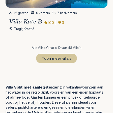
12 gasten
6 kamers
7 badkamers
Villa Kate B
10.0
3
Trogir, Kroatië
Alle Villas Croatia 12 van 48 Villa’s
Toon meer villa’s
1
2
3
4
Volgende
Villa Split met aanlegsteiger
zijn vakantiewoningen aan
het water in de regio Split, voorzien van een eigen ligplaats
of afmeerboei. Gasten kunnen er een privé- of gehuurde
boot bij het verblijf houden. Deze villa's zijn ideaal voor
zeilers, jachtcharterers en gezinnen die eilanden willen
bezoeken in de Midden-Dalmatische archipel, zonder elke