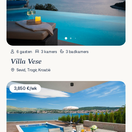
6 gasten
3 kamers
3 badkamers
Villa Vese
Sevid, Trogir, Kroatië
Villa More
3,850 €/wk