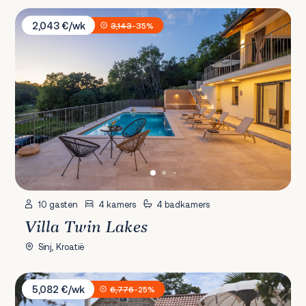
Villa Twin Lakes
2,043 €/wk
3,143
-35%
10 gasten
4 kamers
4 badkamers
Villa Twin Lakes
Sinj, Kroatië
Villa Oaza
5,082 €/wk
6,776
-25%