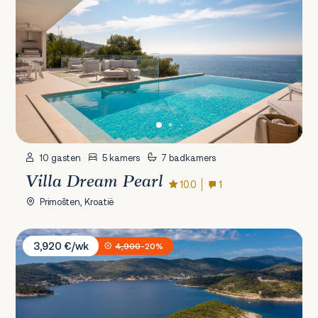
10 gasten
5 kamers
7 badkamers
Villa Dream Pearl
10.0
1
Primošten, Kroatië
Villa Vis Light House
3,920 €/wk
4,900
-20%