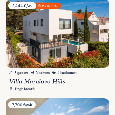
Villa Marulovo Hills
2,444 €/wk
2,716
-10%
8 gasten
3 kamers
4 badkamers
Villa Marulovo Hills
Trogir, Kroatië
Villa Dream Pearl
7,700 €/wk