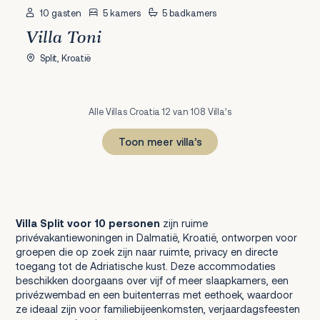
10 gasten
5 kamers
5 badkamers
Villa Toni
Split, Kroatië
Alle Villas Croatia 12 van 108 Villa’s
Toon meer villa’s
1
2
3
4
5
6
7
8
9
Volgende
Villa Split voor 10 personen
zijn ruime
privévakantiewoningen in Dalmatië, Kroatië, ontworpen voor
groepen die op zoek zijn naar ruimte, privacy en directe
toegang tot de Adriatische kust. Deze accommodaties
beschikken doorgaans over vijf of meer slaapkamers, een
privézwembad en een buitenterras met eethoek, waardoor
ze ideaal zijn voor familiebijeenkomsten, verjaardagsfeesten