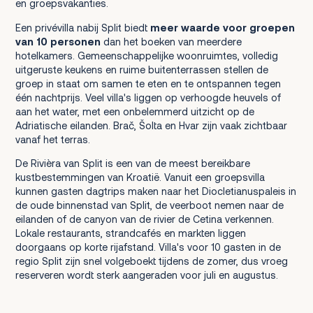
en groepsvakanties.
Een privévilla nabij Split biedt
meer waarde voor groepen
van 10 personen
dan het boeken van meerdere
hotelkamers. Gemeenschappelijke woonruimtes, volledig
uitgeruste keukens en ruime buitenterrassen stellen de
groep in staat om samen te eten en te ontspannen tegen
één nachtprijs. Veel villa's liggen op verhoogde heuvels of
aan het water, met een onbelemmerd uitzicht op de
Adriatische eilanden. Brač, Šolta en Hvar zijn vaak zichtbaar
vanaf het terras.
De Rivièra van Split is een van de meest bereikbare
kustbestemmingen van Kroatië. Vanuit een groepsvilla
kunnen gasten dagtrips maken naar het Diocletianuspaleis in
de oude binnenstad van Split, de veerboot nemen naar de
eilanden of de canyon van de rivier de Cetina verkennen.
Lokale restaurants, strandcafés en markten liggen
doorgaans op korte rijafstand. Villa's voor 10 gasten in de
regio Split zijn snel volgeboekt tijdens de zomer, dus vroeg
reserveren wordt sterk aangeraden voor juli en augustus.