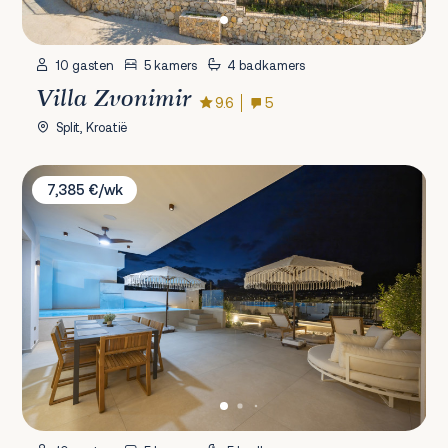
10 gasten
5 kamers
4 badkamers
Villa Zvonimir
9.6
5
Split, Kroatië
Villa Ostro
7,385 €/wk