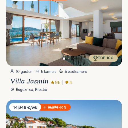
TOP 100
10 gasten
5 kamers
5 badkamers
Villa Jasmin
9.5
4
Rogoznica, Kroatië
Sunset Villa Trogir
14,648 €/wk
16,275
-10%