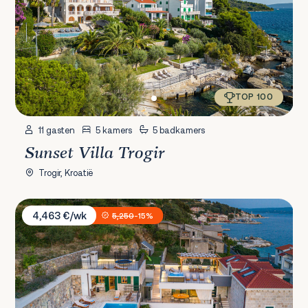
TOP 100
11 gasten
5 kamers
5 badkamers
Sunset Villa Trogir
Trogir, Kroatië
Villa Mladenka
4,463 €/wk
5,250
-15%