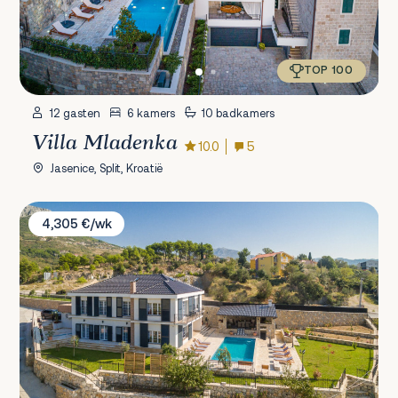
TOP 100
12 gasten
6 kamers
10 badkamers
Villa Mladenka
10.0
5
Jasenice, Split, Kroatië
Villa Zvonimir
4,305 €/wk