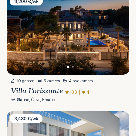
11,200 €/wk
10 gasten
5 kamers
4 badkamers
Villa L'orizzonte
10.0
4
Slatine, Čiovo, Kroatië
Villa Biancomar
3,430 €/wk