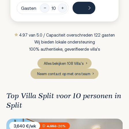
Gasten
4.97 van 5.0 / Capaciteit overschreden 122 gasten
Wij bieden lokale ondersteuning
100% authentieke, geverifieerde villa’s
Alles bekijken 108 Villa’s
Neem contact op met ons team
Top Villa Split voor 10 personen in
Split
Villa Jasmin
3,640 €/wk
4,550
-20%