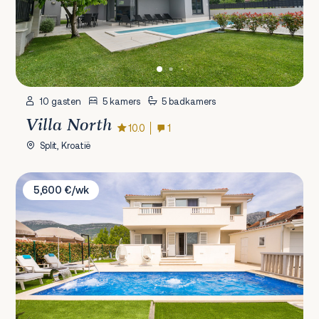
10 gasten
5 kamers
5 badkamers
Villa North
10.0
1
Split, Kroatië
Villa Bachin
5,600 €/wk