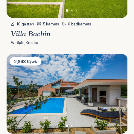
10 gasten
5 kamers
6 badkamers
Villa Bachin
Split, Kroatië
Villa Toni
2,863 €/wk