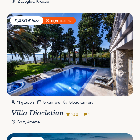
Zatoglav, Kroatië
Villa Diocletian
9,450 €/wk
10,500
-10%
11 gasten
5 kamers
5 badkamers
Villa Diocletian
10.0
1
Split, Kroatië
Villa L'orizzonte