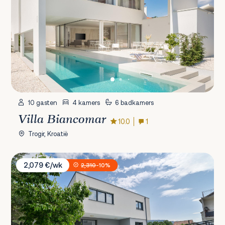
10 gasten
4 kamers
6 badkamers
Villa Biancomar
10.0
1
Trogir, Kroatië
Villa North
2,079 €/wk
2,310
-10%