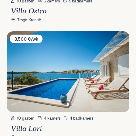
10 gasten
5 kamers
5 badkamers
Villa Ostro
Trogir, Kroatië
Villa Lori
3,500 €/wk
10 gasten
4 kamers
4 badkamers
Villa Lori