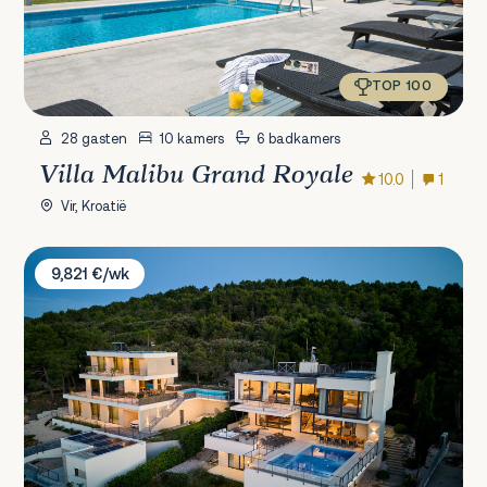
TOP 100
28 gasten
10 kamers
6 badkamers
Villa Malibu Grand Royale
10.0
1
Vir, Kroatië
Villa Sunlight & Supreme
9,821 €/wk