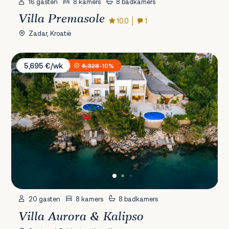
16 gasten
8 kamers
8 badkamers
Villa Premasole
10.0
1
Zadar, Kroatië
Villa Aurora & Kalipso
5,695 €/wk
6,328
-10%
20 gasten
8 kamers
8 badkamers
Villa Aurora & Kalipso