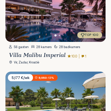
TOP 100
56 gasten
28 kamers
28 badkamers
Villa Malibu Imperial
10.0
1
Vir, Zadar, Kroatië
Villa Malibu Grand Royale
5,177 €/wk
5,950
-13%