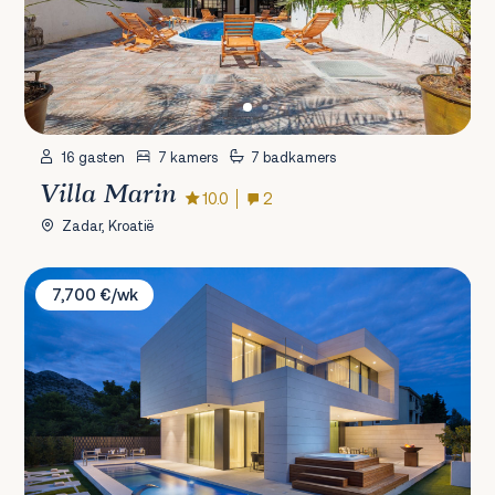
16 gasten
7 kamers
7 badkamers
Villa Marin
10.0
2
Zadar, Kroatië
Villa Calma I & Opera
7,700 €/wk