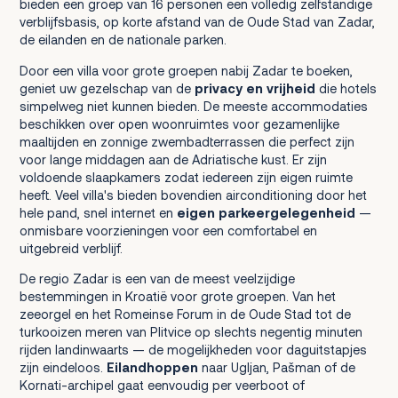
bieden een groep van 16 personen een volledig zelfstandige
verblijfsbasis, op korte afstand van de Oude Stad van Zadar,
de eilanden en de nationale parken.
Door een villa voor grote groepen nabij Zadar te boeken,
geniet uw gezelschap van de
privacy en vrijheid
die hotels
simpelweg niet kunnen bieden. De meeste accommodaties
beschikken over open woonruimtes voor gezamenlijke
maaltijden en zonnige zwembadterrassen die perfect zijn
voor lange middagen aan de Adriatische kust. Er zijn
voldoende slaapkamers zodat iedereen zijn eigen ruimte
heeft. Veel villa's bieden bovendien airconditioning door het
hele pand, snel internet en
eigen parkeergelegenheid
—
onmisbare voorzieningen voor een comfortabel en
uitgebreid verblijf.
De regio Zadar is een van de meest veelzijdige
bestemmingen in Kroatië voor grote groepen. Van het
zeeorgel en het Romeinse Forum in de Oude Stad tot de
turkooizen meren van Plitvice op slechts negentig minuten
rijden landinwaarts — de mogelijkheden voor daguitstapjes
zijn eindeloos.
Eilandhoppen
naar Ugljan, Pašman of de
Kornati-archipel gaat eenvoudig per veerboot of