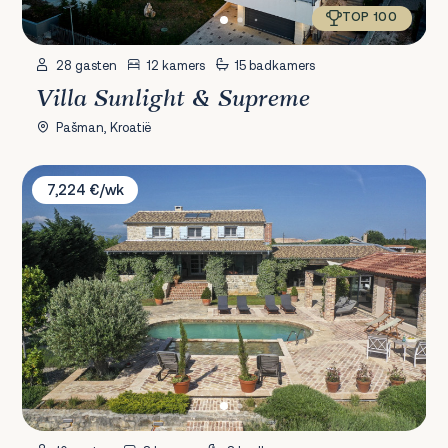
TOP 100
28 gasten
12 kamers
15 badkamers
Villa Sunlight & Supreme
Pašman, Kroatië
Villa Premasole
7,224 €/wk