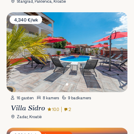
Starigrad, Paklenica, Kroatië
Villa Sidro
4,340 €/wk
16 gasten
8 kamers
9 badkamers
Villa Sidro
10.0
2
Zadar, Kroatië
Villa Aurea & Serena