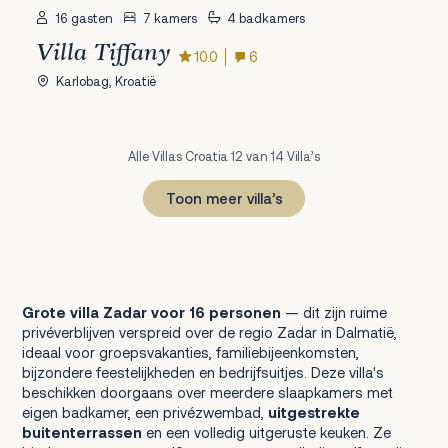
16 gasten
7 kamers
4 badkamers
Villa Tiffany
10.0
6
Karlobag, Kroatië
Alle Villas Croatia 12 van 14 Villa’s
Toon meer villa’s
1
2
Volgende
Grote villa Zadar voor 16 personen
— dit zijn ruime
privéverblijven verspreid over de regio Zadar in Dalmatië,
ideaal voor groepsvakanties, familiebijeenkomsten,
bijzondere feestelijkheden en bedrijfsuitjes. Deze villa's
beschikken doorgaans over meerdere slaapkamers met
eigen badkamer, een privézwembad,
uitgestrekte
buitenterrassen
en een volledig uitgeruste keuken. Ze