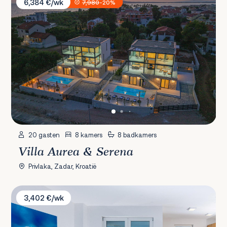
6,384 €/wk
7,980
-20%
20 gasten
8 kamers
8 badkamers
Villa Aurea & Serena
Privlaka, Zadar, Kroatië
Villa Orchid & Palme
3,402 €/wk