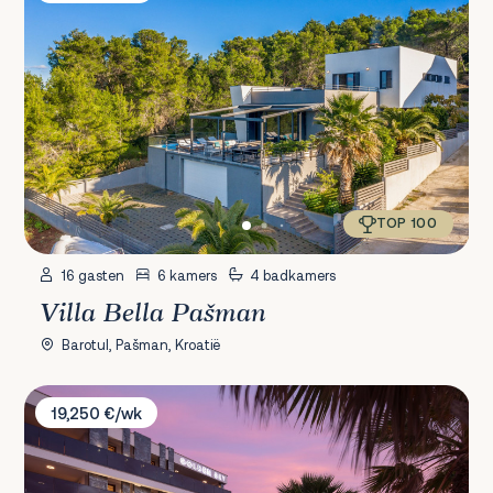
TOP 100
16 gasten
6 kamers
4 badkamers
Villa Bella Pašman
Barotul, Pašman, Kroatië
Villa Malibu Imperial
19,250 €/wk