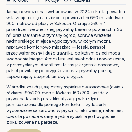
10 Gości
4 Pokoje
4 Łazienki
Jasna, nowoczesna i wybudowana w 2024 roku, ta prywatna
willa znajduje się na działce o powierzchni 650 m² zaledwie
200 metrów od plaży w Sukošan. Oferując 260 m²
przestrzeni wewnętrznej, prywatny basen o powierzchni 35
m² oraz starannie utrzymany ogród, sprawia wrażenie
nadmorskiego miejsca wypoczynku, w którym można
naprawdę komfortowo mieszkać — leżaki, parasol
przeciwsłoneczny i dużo trawnika, po którym dzieci mogą
swobodnie biegać. Atmosfera jest swobodna i nowoczesna,
z przemyślanymi dodatkami takimi jak ręczniki basenowe,
pakiet powitalny po przyjeździe oraz prywatny parking
zapewniający bezproblemowy przyjazd.
W środku znajdują się cztery sypialnie dwuosobowe (dwie z
łóżkami 180x200, dwie z łóżkami 160x200), każda z
prywatną łazienką oraz klimatyzacją w każdym
pomieszczeniu dla pełnego komfortu. Trzy łazienki
wyposażone są zarówno w prysznic, jak i wannę, natomiast
czwarta posiada wannę, a jedna sypialnia jest wygodnie
zlokalizowana na parterze.