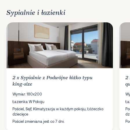
Sypialnie i łazienki
2 x
Sypialnie
z Podwójne łóżko typu
2
king-size
qu
Wymiar: 180x200
Wy
Łazienka W Pokoju
Ła
Pościel, Sejf, Klimatyzacja w każdym pokoju, Łóżeczko
Po
dziecięce
dz
Pościel zmieniana jest co 7 dni.
Po