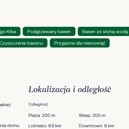
go Krka
Podgrzewany basen
Basen ze słoną wodą
Czyszczenie basenu
Przyjazne dla niemowląt
Lokalizacja i odległość
lnie)
Odległość
Plaża: 200 m
Sklep: 200 m
nia domu
Lotnisko: 63 km
Downtown: 8 km