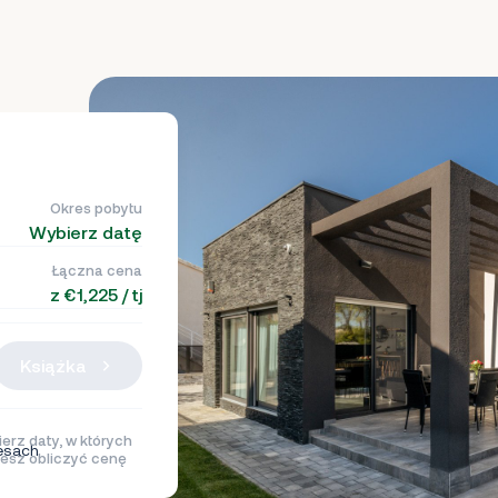
Okres pobytu
Wybierz datę
Łączna cena
z €1,225 / tj
Książka
erz daty, w których
esach
esz obliczyć cenę