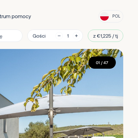
trum pomocy
POL
Gości
z €1,225 / tj
01
/ 47