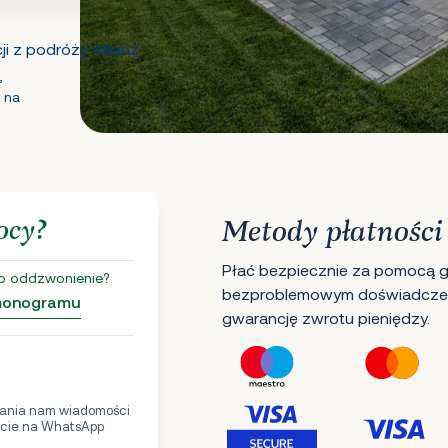
i z podróży Allianz
,
 na
ocy?
Metody płatności
Płać bezpiecznie za pomocą gł
o oddzwonienie?
bezproblemowym doświadczen
rmonogramu
gwarancję zwrotu pieniędzy.
ania nam wiadomości
cie na WhatsApp