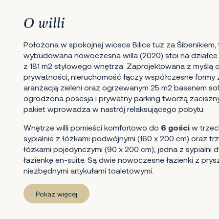
O willi
Położona w spokojnej wiosce Bilice tuż za Šibenikiem,
wybudowana nowoczesna willa (2020) stoi na działce
z 181 m2 stylowego wnętrza. Zaprojektowana z myślą o
prywatności, nieruchomość łączy współczesne formy
aranżacją zieleni oraz ogrzewanym 25 m2 basenem so
ogrodzona posesja i prywatny parking tworzą zaciszny 
pakiet wprowadza w nastrój relaksującego pobytu.
Wnętrze willi pomieści komfortowo do
6 gości
w trzech
sypialnie z łóżkami podwójnymi (160 x 200 cm) oraz trz
łóżkami pojedynczymi (90 x 200 cm); jedna z sypialn
łazienkę en-suite. Są dwie nowoczesne łazienki z prysz
niezbędnymi artykułami toaletowymi.
Pokaż więcej