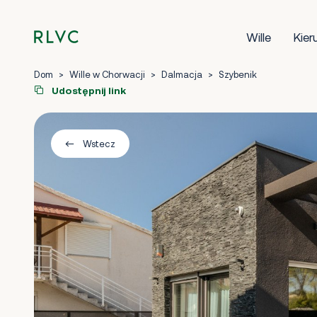
Wille
Kier
Dom
>
Wille w Chorwacji
>
Dalmacja
>
Szybenik
Udostępnij link
Wstecz