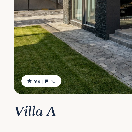
9.8
|
10
Villa A