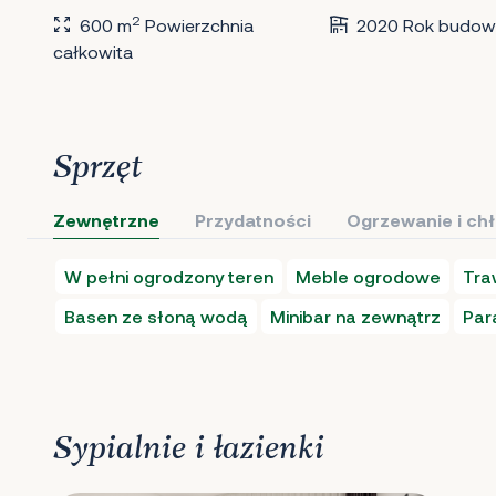
2
600 m
Powierzchnia
2020 Rok budow
całkowita
Sprzęt
Zewnętrzne
Przydatności
Ogrzewanie i ch
W pełni ogrodzony teren
Meble ogrodowe
Tra
Basen ze słoną wodą
Minibar na zewnątrz
Par
Sypialnie i łazienki