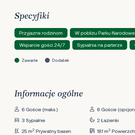
Specyfiki
Przyjazne rodzinom
W pobliżu Parku Narodowe
Wsparcie gości 24/7
Sypialnia na parterze
Zawarte
Dodatek
Informacje ogólne
6 Goście (maks.)
6 Goście (opcjona
3 Sypialnie
2 Łazienki
2
2
25 m
Prywatny basen
181 m
Powierzch