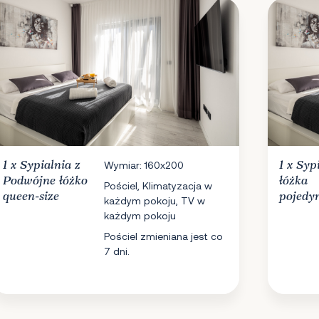
1 x
Sypialnia
z
Wymiar: 160x200
1 x
Syp
Podwójne łóżko
łóżka
Pościel, Klimatyzacja w
queen-size
pojedy
każdym pokoju, TV w
każdym pokoju
Pościel zmieniana jest co
7 dni.