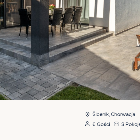
Šibenik, Chorwacja
6 Gości
3 Pokoj