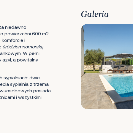
Galeria
 ta niedawno
 o powierzchni 600 m2
 komforcie i
 z
śródziemnomorską
lankowym. W pełni
azyl, a powitalny
 sypialniach: dwie
ecia sypialnia z trzema
i dwuosobowych posiada
nicami i wszystkimi