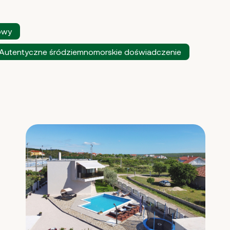
owy
Autentyczne śródziemnomorskie doświadczenie