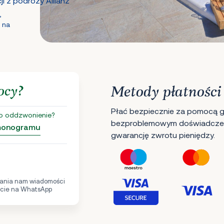
i z podróży Allianz
,
 na
ocy?
Metody płatności
Płać bezpiecznie za pomocą gł
o oddzwonienie?
bezproblemowym doświadczen
rmonogramu
gwarancję zwrotu pieniędzy.
ania nam wiadomości
cie na WhatsApp