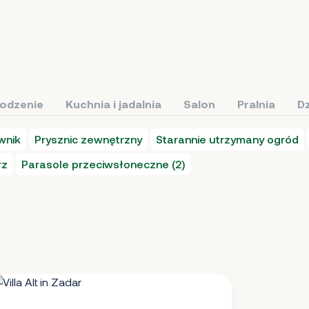
łodzenie
Kuchnia i jadalnia
Salon
Pralnia
Dz
wnik
Prysznic zewnętrzny
Starannie utrzymany ogród
rz
Parasole przeciwsłoneczne (2)