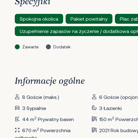
Specyfiki
Spokojna okolica
Pakiet powitalny
Plac za
Uzupełnienie zapasów na życzenie / dodatkowa opł
Zawarte
Dodatek
Informacje ogólne
8 Goście (maks.)
6 Goście (opcjona
3 Sypialnie
3 Łazienki
2
2
44 m
Prywatny basen
150 m
Powierzc
2
670 m
Powierzchnia
2021 Rok budow
całkowita