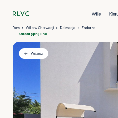
Wille
Kier
Dom
>
Wille w Chorwacji
>
Dalmacja
>
Zadarze
Udostępnij link
Wstecz