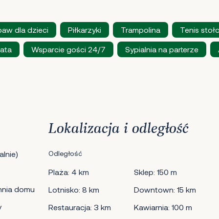
baw dla dzieci
Piłkarzyki
Trampolina
Tenis stoł
ata
Wsparcie gości 24/7
Sypialnia na parterze
Lokalizacja i odległość
lnie)
Odległość
Plaża: 4 km
Sklep: 150 m
hnia domu
Lotnisko: 8 km
Downtown: 15 km
y
Restauracja: 3 km
Kawiarnia: 100 m