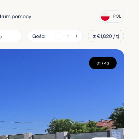
trum pomocy
POL
Gości
z €1,820 / tj
01
/ 43