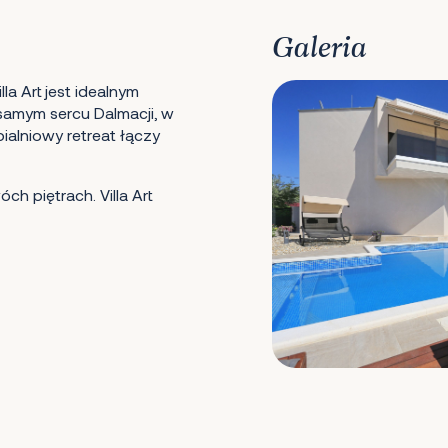
Galeria
la Art jest idealnym
 samym sercu Dalmacji, w
ialniowy retreat łączy
ch piętrach. Villa Art