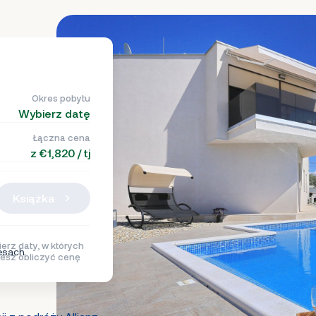
Okres pobytu
Wybierz datę
Łączna cena
z €1,820 / tj
Książka
erz daty, w których
esach
esz obliczyć cenę