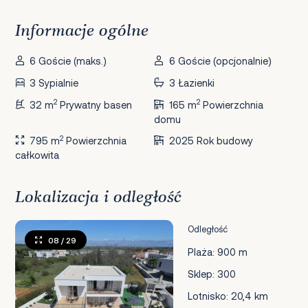
Informacje ogólne
6 Goście (maks.)
6 Goście (opcjonalnie)
3 Sypialnie
3 Łazienki
2
2
32 m
Prywatny basen
165 m
Powierzchnia
domu
2
795 m
Powierzchnia
2025 Rok budowy
całkowita
Lokalizacja i odległość
Odległość
08
/ 29
Plaża: 900 m
Sklep: 300
Lotnisko: 20,4 km