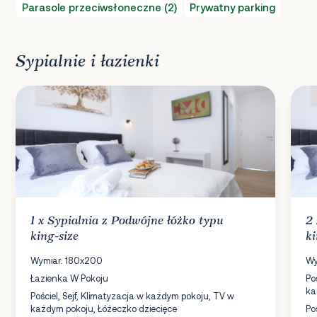
Parasole przeciwsłoneczne (2)
Prywatny parking
Sypialnie i łazienki
1 x
Sypialnia
z Podwójne łóżko typu
2
king-size
ki
Wymiar: 180x200
Wy
Łazienka W Pokoju
Po
ka
Pościel, Sejf, Klimatyzacja w każdym pokoju, TV w
każdym pokoju, Łóżeczko dziecięce
Po