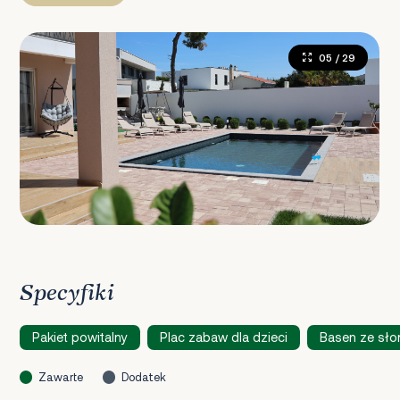
05
/ 29
Specyfiki
Pakiet powitalny
Plac zabaw dla dzieci
Basen ze sł
Zawarte
Dodatek