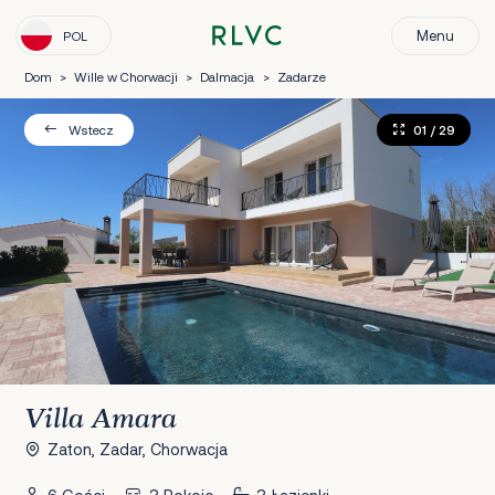
Menu
POL
Dom
>
Wille w Chorwacji
>
Dalmacja
>
Zadarze
01
/ 29
Wstecz
Villa Amara
Zaton, Zadar, Chorwacja