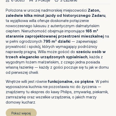
6 Gości
3 Pokoje
3 Łazienki
Położona w uroczej nadmorskiej miejscowości
Zaton,
zaledwie kilka minut jazdy od historycznego Zadaru
,
ta wyjątkowa willa oferuje doskonałe połączenie
nowoczesnego luksusu z autentycznym dalmatyńskim
ciepłem. Nieruchomość obejmuje imponujące
165 m²
starannie zaprojektowanej przestrzeni mieszkalnej
na
w pełni ogrodzonych
795 m² działki
— zapewniając
prywatność i spokój, których wymagający podróżnicy
naprawdę pragną. Willa może gościć do
sześciu osób w
trzech elegancko urządzonych sypialniach
, każda z
wygodnym łożem małżeńskim, z czego jedna posiada
własną łazienkę — każdy z gości poczuje się tu jak w domu
od pierwszej chwili.
Wnętrze willi jest równie
funkcjonalne, co piękne
. W pełni
wyposażona kuchnia nie pozostawia nic do życzenia —
znajdziemy tu ekspres do kawy Philips, zmywarkę, piekarnik,
zamrażarkę oraz wszelkie urządzenia, o jakich marzy
domowy kucharz.
Pokaż więcej