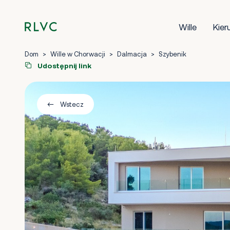
Wille
Kier
Dom
>
Wille w Chorwacji
>
Dalmacja
>
Szybenik
Udostępnij link
Wstecz