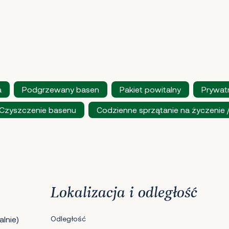
a
Podgrzewany basen
Pakiet powitalny
Prywat
Czyszczenie basenu
Codzienne sprzątanie na życzenie
Lokalizacja i odległość
lnie)
Odległość