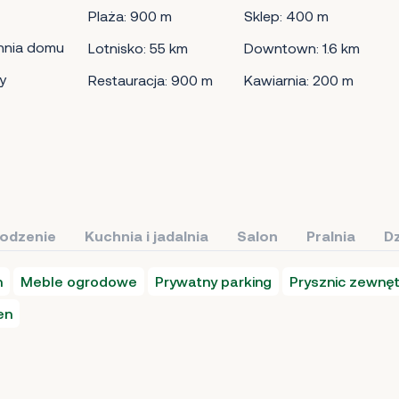
Plaża: 900 m
Sklep: 400 m
hnia domu
Lotnisko: 55 km
Downtown: 1.6 km
y
Restauracja: 900 m
Kawiarnia: 200 m
łodzenie
Kuchnia i jadalnia
Salon
Pralnia
Dz
n
Meble ogrodowe
Prywatny parking
Prysznic zewnę
en