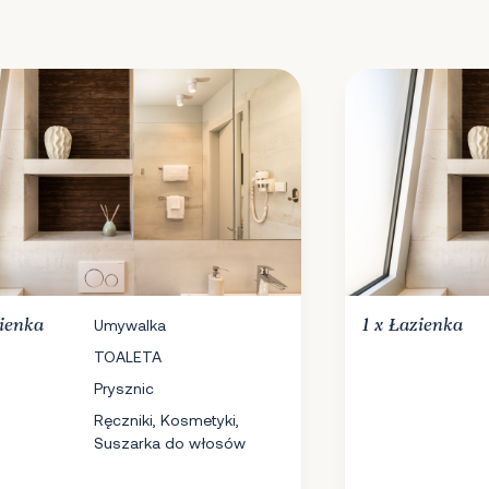
ienka
Umywalka
1 x
Łazienka
TOALETA
Prysznic
Ręczniki, Kosmetyki,
Suszarka do włosów