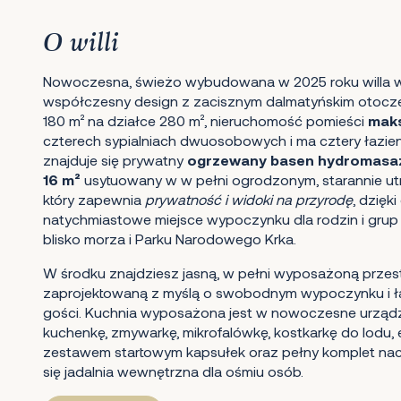
O willi
Nowoczesna, świeżo wybudowana w 2025 roku willa w
współczesny design z zacisznym dalmatyńskim otocz
180 m² na działce 280 m², nieruchomość pomieści
maks
czterech sypialniach dwuosobowych i ma cztery łazien
znajduje się prywatny
ogrzewany basen hydromasaż
16 m²
usytuowany w w pełni ogrodzonym, starannie u
który zapewnia
prywatność i widoki na przyrodę
, dzięk
natychmiastowe miejsce wypoczynku dla rodzin i grup
blisko morza i Parku Narodowego Krka.
W środku znajdziesz jasną, w pełni wyposażoną przes
zaprojektowaną z myślą o swobodnym wypoczynku i 
gości. Kuchnia wyposażona jest w nowoczesne urządze
kuchenkę, zmywarkę, mikrofalówkę, kostkarkę do lodu,
zestawem startowym kapsułek oraz pełny komplet nac
się jadalnia wewnętrzna dla ośmiu osób.