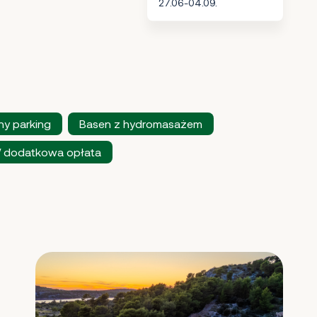
27.06-04.09.
ny parking
Basen z hydromasażem
 / dodatkowa opłata