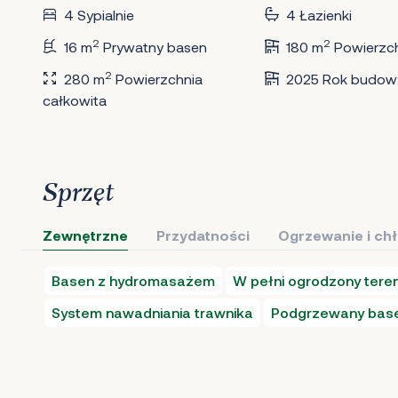
4 Sypialnie
4 Łazienki
2
2
16 m
Prywatny basen
180 m
Powierzc
2
280 m
Powierzchnia
2025 Rok budow
całkowita
Sprzęt
Zewnętrzne
Przydatności
Ogrzewanie i ch
Basen z hydromasażem
W pełni ogrodzony tere
System nawadniania trawnika
Podgrzewany bas