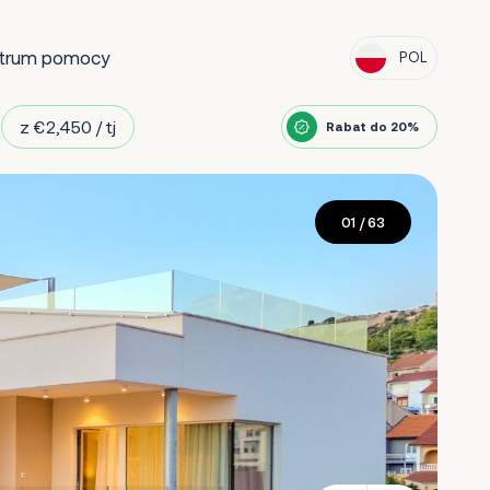
trum pomocy
POL
z €2,450 / tj
Rabat do 20%
01
/ 63