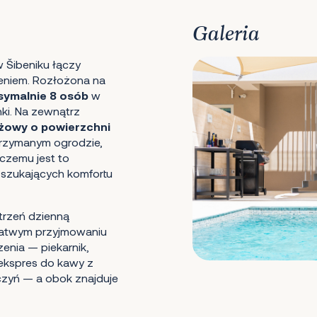
Galeria
 Šibeniku łączy
eniem. Rozłożona na
ymalnie 8 osób
w
ki. Na zewnątrz
owy o powierzchni
trzymanym ogrodzie,
i czemu jest to
 szukających komfortu
trzeń dzienną
łatwym przyjmowaniu
nia — piekarnik,
 ekspres do kawy z
zyń — a obok znajduje