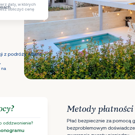
erz daty, w których
esach
esz obliczyć cenę
i z podróży Allianz
,
 na
ocy?
Metody płatności
Płać bezpiecznie za pomocą gł
o oddzwonienie?
bezproblemowym doświadczen
rmonogramu
gwarancję zwrotu pieniędzy.