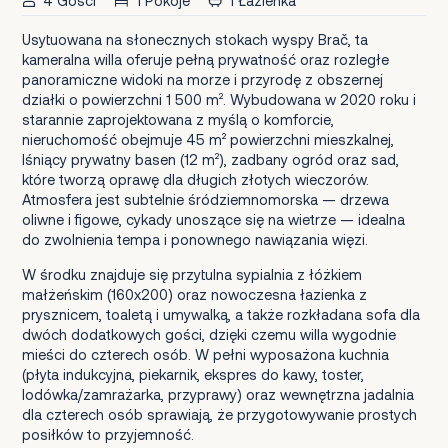
4 Gości
1 Pokoje
1 Łazienka
Usytuowana na słonecznych stokach wyspy Brač, ta
kameralna willa oferuje pełną prywatność oraz rozległe
panoramiczne widoki na morze i przyrodę z obszernej
działki o powierzchni 1 500 m². Wybudowana w 2020 roku i
starannie zaprojektowana z myślą o komforcie,
nieruchomość obejmuje 45 m² powierzchni mieszkalnej,
lśniący prywatny basen (12 m²), zadbany ogród oraz sad,
które tworzą oprawę dla długich złotych wieczorów.
Atmosfera jest subtelnie śródziemnomorska — drzewa
oliwne i figowe, cykady unoszące się na wietrze — idealna
do zwolnienia tempa i ponownego nawiązania więzi.
W środku znajduje się przytulna sypialnia z łóżkiem
małżeńskim (160x200) oraz nowoczesna łazienka z
prysznicem, toaletą i umywalką, a także rozkładana sofa dla
dwóch dodatkowych gości, dzięki czemu willa wygodnie
mieści do czterech osób. W pełni wyposażona kuchnia
(płyta indukcyjna, piekarnik, ekspres do kawy, toster,
lodówka/zamrażarka, przyprawy) oraz wewnętrzna jadalnia
dla czterech osób sprawiają, że przygotowywanie prostych
posiłków to przyjemność.