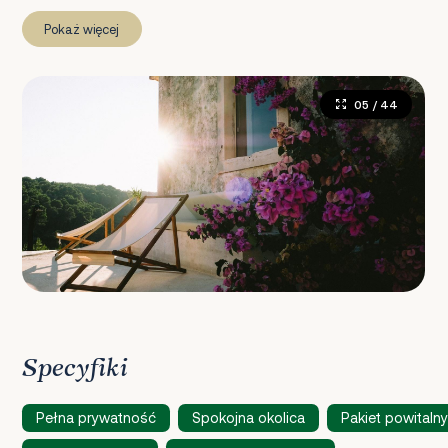
Pokaż więcej
05
/ 44
Specyfiki
Pełna prywatność
Spokojna okolica
Pakiet powitalny