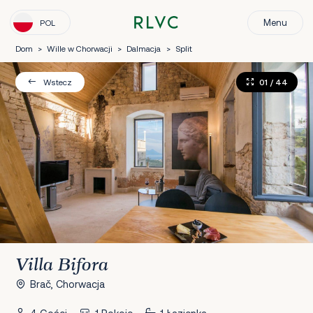
Menu
POL
Dom
>
Wille w Chorwacji
>
Dalmacja
>
Split
01
/ 44
Wstecz
Villa Bifora
Brač, Chorwacja