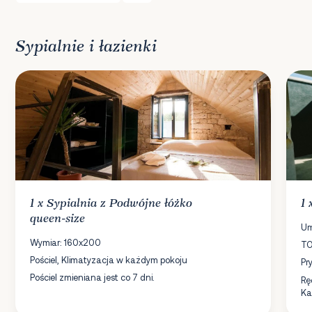
Sypialnie i łazienki
1 x
Sypialnia
z Podwójne łóżko
1
queen-size
Um
Wymiar: 160x200
TO
Pościel, Klimatyzacja w każdym pokoju
Pr
Pościel zmieniana jest co 7 dni.
Rę
Ka