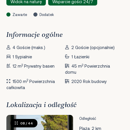
Widok na naturę
Wsparcie gości 24/7
Zawarte
Dodatek
Informacje ogólne
4 Goście (maks.)
2 Goście (opcjonalnie)
1 Sypialnie
1 Łazienki
2
2
12 m
Prywatny basen
45 m
Powierzchnia
domu
2
1500 m
Powierzchnia
2020 Rok budowy
całkowita
Lokalizacja i odległość
Odległość
08
/ 44
Plaża: 2 km