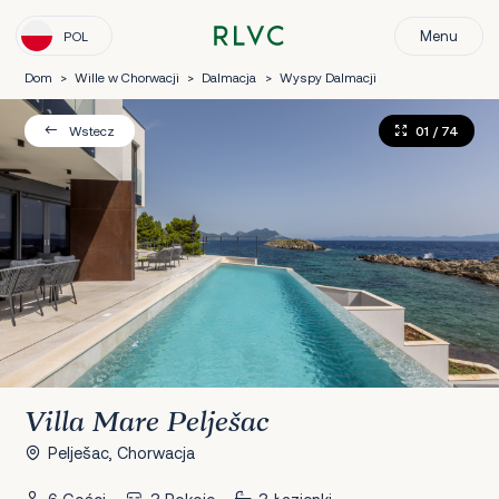
Menu
POL
Dom
>
Wille w Chorwacji
>
Dalmacja
>
Wyspy Dalmacji
01
/ 74
Wstecz
Villa Mare Pelješac
Pelješac, Chorwacja