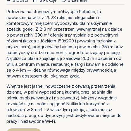
6 Gości
3 Pokoje
3 Łazienki
Położona na słonecznym półwyspie Pelješac, ta
nowoczesna willa z 2023 roku jest eleganckim i
komfortowym miejscem wypoczynku dla maksymalnie
sześciu gości. Z 213 m² przestrzeni wewnętrznej na działce
o powierzchni 390 m² oferuje trzy sypialnie z podwójnymi
łóżkami (każda z łóżkiem 180x200 i prywatną łazienką z
prysznicem), podgrzewany basen o powierzchni 35 m² oraz
autentyczny śródziemnomorski ogród otaczający posesję.
Najbliższa plaża znajduje się zaledwie 200 m spacerem od
willi, a centrum miasta, restauracje, targ i kawiarnie oddalone
są o 4 km — idealna równowaga między prywatnością a
łatwym dostępem do lokalnego życia.
Wnętrze jest jasne i nowoczesne z otwartą przestrzenią
dzienną, w pełni wyposażoną kuchnią oraz jadalnią dla
ośmiu osób (wewnątrz i na zewnątrz). Możesz wygodnie
rozsiąść się na sofie i oglądać Netflix lub korzystać z
telewizorów Smart TV w każdym pokoju, a jeśli musisz
nadrobić pracę, do dyspozycji jest dedykowane miejsce do
pracy i niezawodne Wi-Fi.