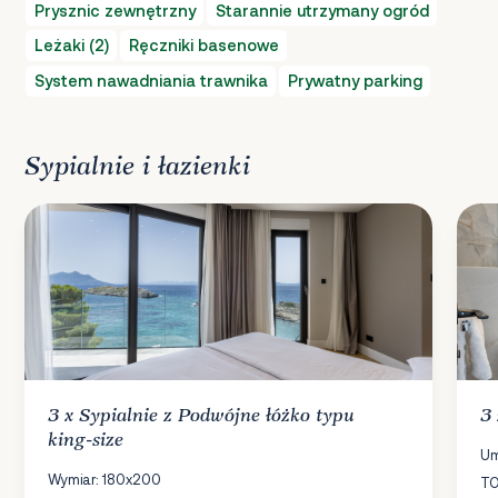
Prysznic zewnętrzny
Starannie utrzymany ogród
Leżaki (2)
Ręczniki basenowe
System nawadniania trawnika
Prywatny parking
Sypialnie i łazienki
3 x
Sypialnie
z Podwójne łóżko typu
3
king-size
Um
Wymiar: 180x200
TO