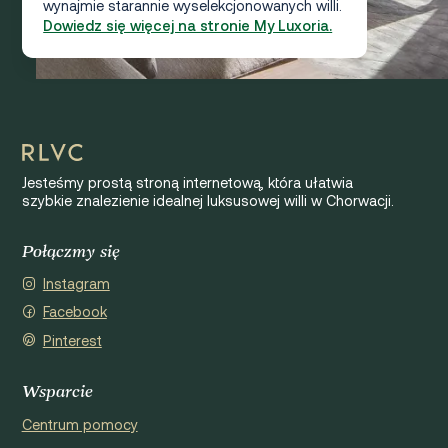
wynajmie starannie wyselekcjonowanych willi.
Dowiedz się więcej na stronie My Luxoria.
Jesteśmy prostą stroną internetową, która ułatwia
szybkie znalezienie idealnej luksusowej willi w Chorwacji.
Połączmy się
Instagram
Facebook
Pinterest
Wsparcie
Centrum pomocy