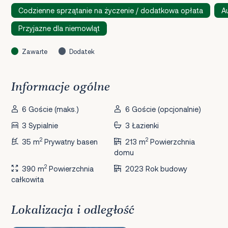
Codzienne sprzątanie na życzenie / dodatkowa opłata
A
Przyjazne dla niemowląt
Zawarte
Dodatek
Informacje ogólne
6 Goście (maks.)
6 Goście (opcjonalnie)
3 Sypialnie
3 Łazienki
2
2
35 m
Prywatny basen
213 m
Powierzchnia
domu
2
390 m
Powierzchnia
2023 Rok budowy
całkowita
Lokalizacja i odległość