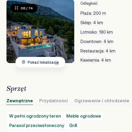
Odległość
08
/ 74
Plaża: 200 m
Sklep: 4 km
Lotnisko: 190 km
Downtown: 4 km
Restauracja: 4 km
Kawiarnia: 4 km
Pokaż lokalizację
Sprzęt
Zewnętrzne
Przydatności
Ogrzewanie i chłodzenie
W pełni ogrodzony teren
Meble ogrodowe
Parasol przeciwsłoneczny
Grill