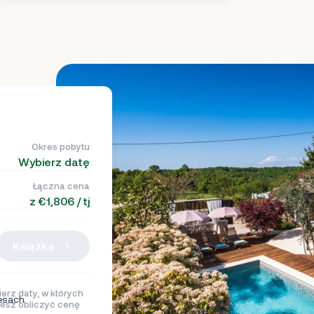
Okres pobytu
Wybierz datę
Łączna cena
z €1,806 / tj
Książka
erz daty, w których
esach
esz obliczyć cenę