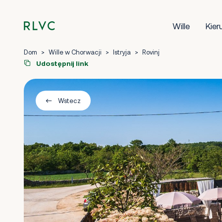
Wille
Kier
Dom
>
Wille w Chorwacji
>
Istryja
>
Rovinj
Udostępnij link
Wstecz