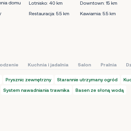
hnia domu
Lotnisko: 40 km
Downtown: 15 km
y
Restauracja: 5.5 km
Kawiarnia: 5.5 km
łodzenie
Kuchnia i jadalnia
Salon
Pralnia
Dz
Prysznic zewnętrzny
Starannie utrzymany ogród
Kuc
System nawadniania trawnika
Basen ze słoną wodą