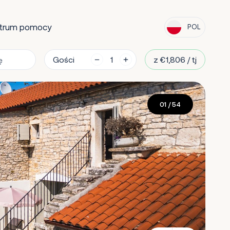
trum pomocy
POL
Gości
z €1,806 / tj
01
/ 54