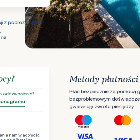
i z podróży Allianz
,
 na
ocy?
Metody płatności
Płać bezpiecznie za pomocą gł
o oddzwonienie?
bezproblemowym doświadczen
rmonogramu
gwarancję zwrotu pieniędzy.
ania nam wiadomości