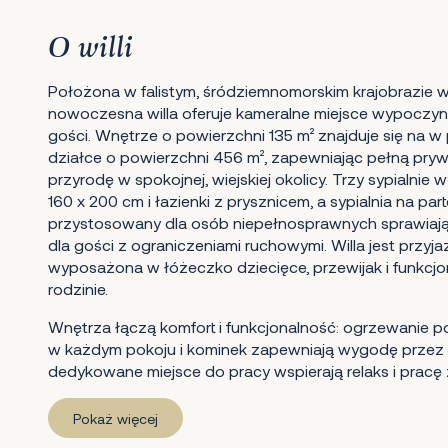
O willi
Położona w falistym, śródziemnomorskim krajobrazie w 
nowoczesna willa oferuje kameralne miejsce wypoczyn
gości. Wnętrze o powierzchni 135 m² znajduje się na w
działce o powierzchni 456 m², zapewniając pełną pryw
przyrodę w spokojnej, wiejskiej okolicy. Trzy sypialni
160 x 200 cm i łazienki z prysznicem, a sypialnia na par
przystosowany dla osób niepełnosprawnych sprawiają, 
dla gości z ograniczeniami ruchowymi. Willa jest przyj
wyposażona w łóżeczko dziecięce, przewijak i funkcjo
rodzinie.
Wnętrza łączą komfort i funkcjonalność: ogrzewanie p
w każdym pokoju i kominek zapewniają wygodę przez ca
dedykowane miejsce do pracy wspierają relaks i pracę 
Pokaż więcej