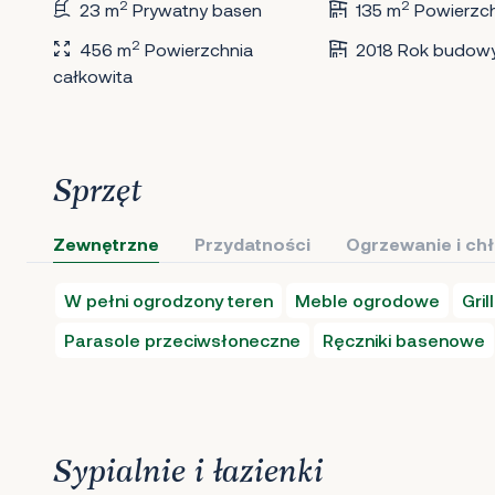
2
2
23 m
Prywatny basen
135 m
Powierzc
2
456 m
Powierzchnia
2018 Rok budow
całkowita
Sprzęt
Zewnętrzne
Przydatności
Ogrzewanie i ch
W pełni ogrodzony teren
Meble ogrodowe
Grill
Parasole przeciwsłoneczne
Ręczniki basenowe
Sypialnie i łazienki