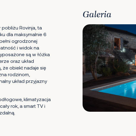
Galeria
pobliżu Rovinja, ta
ku dla maksymalnie 6
 pełni ogrodzonej
atność i widok na
e wyposażone są w łóżka
terze oraz układ
że obiekt nadaje się
azna rodzinom,
nalny układ przyjazny
odłogowe, klimatyzacja
ły rok, a smart TV i
zdalną.