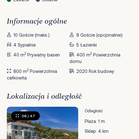
Informacje ogólne
10 Goście (maks.)
8 Goście (opcjonalnie)
4 Sypialnie
5 Łazienki
2
2
40 m
Prywatny basen
400 m
Powierzchnia
domu
2
800 m
Powierzchnia
2020 Rok budowy
całkowita
Lokalizacja i odległość
Odległość
08
/ 47
Plaża: 1 m
Sklep: 4 km