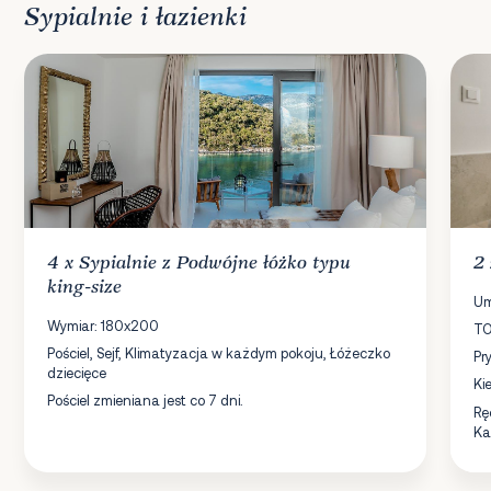
Sypialnie i łazienki
4 x
Sypialnie
z Podwójne łóżko typu
2
king-size
Um
Wymiar: 180x200
TO
Pościel, Sejf, Klimatyzacja w każdym pokoju, Łóżeczko
Pr
dziecięce
Ki
Pościel zmieniana jest co 7 dni.
Rę
Ka