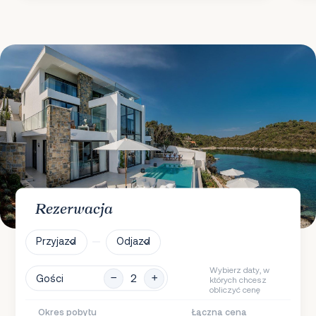
Rezerwacja
Przyjazd
Odjazd
Wybierz daty, w
Gości
których chcesz
obliczyć cenę
Okres pobytu
Łączna cena