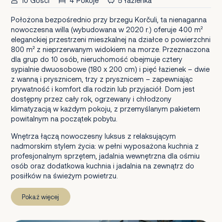
10 Gości
4 Pokoje
5 łazienka
Położona bezpośrednio przy brzegu Korčuli, ta nienaganna
nowoczesna willa (wybudowana w 2020 r.) oferuje 400 m²
eleganckiej przestrzeni mieszkalnej na działce o powierzchni
800 m² z nieprzerwanym widokiem na morze. Przeznaczona
dla grup do 10 osób, nieruchomość obejmuje cztery
sypialnie dwuosobowe (180 x 200 cm) i pięć łazienek – dwie
z wanną i prysznicem, trzy z prysznicem – zapewniając
prywatność i komfort dla rodzin lub przyjaciół. Dom jest
dostępny przez cały rok, ogrzewany i chłodzony
klimatyzacją w każdym pokoju, z przemyślanym pakietem
powitalnym na początek pobytu.
Wnętrza łączą nowoczesny luksus z relaksującym
nadmorskim stylem życia: w pełni wyposażona kuchnia z
profesjonalnym sprzętem, jadalnia wewnętrzna dla ośmiu
osób oraz dodatkowa kuchnia i jadalnia na zewnątrz do
posiłków na świeżym powietrzu.
Pokaż więcej