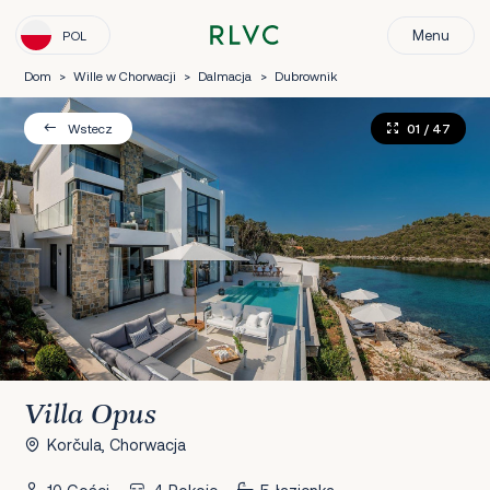
Menu
POL
Dom
>
Wille w Chorwacji
>
Dalmacja
>
Dubrownik
01
/ 47
Wstecz
Villa Opus
Korčula, Chorwacja