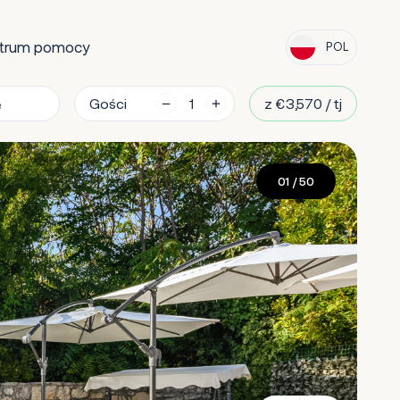
trum pomocy
POL
Gości
z €3,570 / tj
01
/ 50