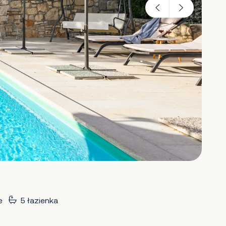
e
5 łazienka