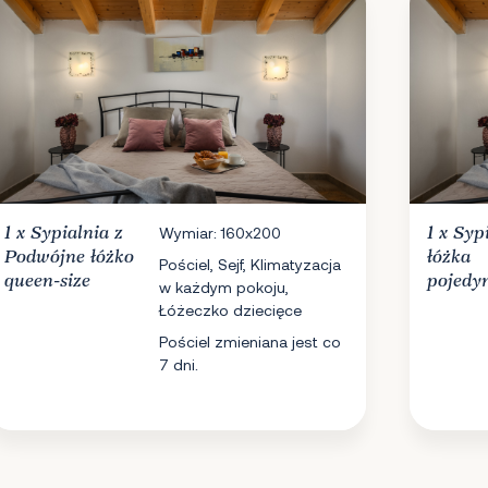
1 x
Sypialnia
z
Wymiar: 160x200
1 x
Syp
Podwójne łóżko
łóżka
Pościel, Sejf, Klimatyzacja
queen-size
pojedy
w każdym pokoju,
Łóżeczko dziecięce
Pościel zmieniana jest co
7 dni.