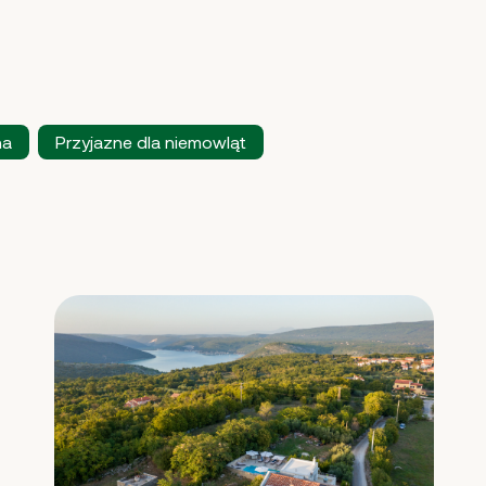
na
Przyjazne dla niemowląt