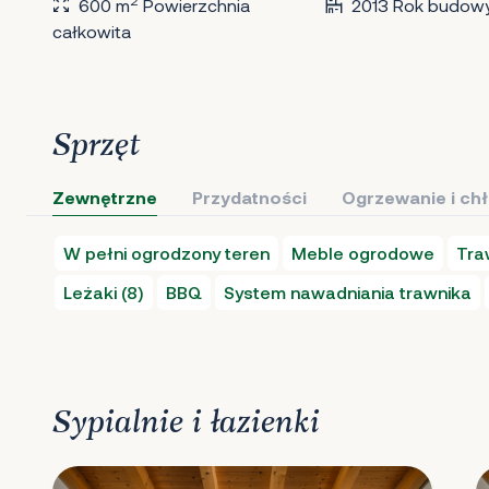
2
600 m
Powierzchnia
2013 Rok budow
całkowita
Sprzęt
Zewnętrzne
Przydatności
Ogrzewanie i ch
W pełni ogrodzony teren
Meble ogrodowe
Tra
Leżaki (8)
BBQ
System nawadniania trawnika
Sypialnie i łazienki