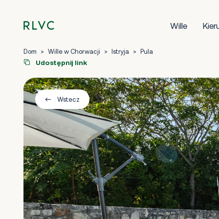
Wille
Kier
Dom
>
Wille w Chorwacji
>
Istryja
>
Pula
Udostępnij link
Wstecz