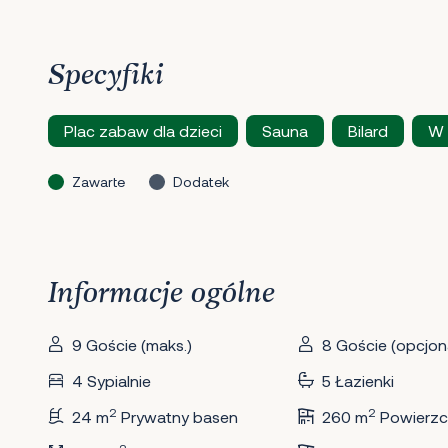
Specyfiki
Plac zabaw dla dzieci
Sauna
Bilard
W 
Zawarte
Dodatek
Informacje ogólne
9 Goście (maks.)
8 Goście (opcjona
4 Sypialnie
5 Łazienki
2
2
24 m
Prywatny basen
260 m
Powierzc