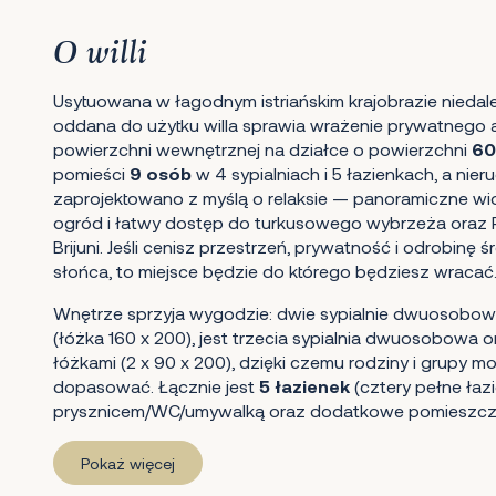
O willi
Usytuowana w łagodnym istriańskim krajobrazie niedale
oddana do użytku willa sprawia wrażenie prywatnego a
powierzchni wewnętrznej na działce o powierzchni
60
pomieści
9 osób
w 4 sypialniach i 5 łazienkach, a ni
zaprojektowano z myślą o relaksie — panoramiczne wid
ogród i łatwy dostęp do turkusowego wybrzeża oraz
Brijuni. Jeśli cenisz przestrzeń, prywatność i odrobin
słońca, to miejsce będzie do którego będziesz wracać
Wnętrze sprzyja wygodzie: dwie sypialnie dwuosobowe
(łóżka 160 x 200), jest trzecia sypialnia dwuosobowa 
łóżkami (2 x 90 x 200), dzięki czemu rodziny i grupy 
dopasować. Łącznie jest
5 łazienek
(cztery pełne łazi
prysznicem/WC/umywalką oraz dodatkowe pomieszcze
Pokaż więcej