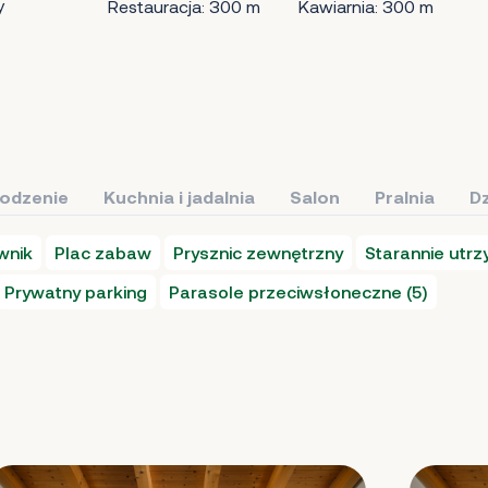
y
Restauracja: 300 m
Kawiarnia: 300 m
łodzenie
Kuchnia i jadalnia
Salon
Pralnia
Dz
wnik
Plac zabaw
Prysznic zewnętrzny
Starannie utr
Prywatny parking
Parasole przeciwsłoneczne (5)