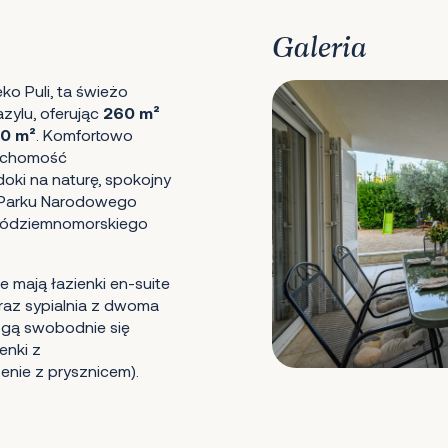
Galeria
ko Puli, ta świeżo
zylu, oferując
260 m²
0 m²
. Komfortowo
eruchomość
oki na naturę, spokojny
 Parku Narodowego
ę śródziemnomorskiego
.
 mają łazienki en-suite
oraz sypialnia z dwoma
mogą swobodnie się
enki z
nie z prysznicem).