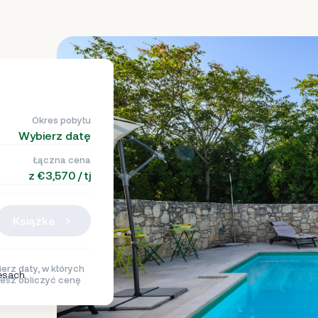
Okres pobytu
Wybierz datę
Łączna cena
z €3,570 / tj
Książka
erz daty, w których
esach
esz obliczyć cenę