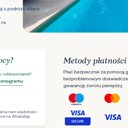
i z podróży Allianz
,
 na
ocy?
Metody płatności
Płać bezpiecznie za pomocą gł
o oddzwonienie?
bezproblemowym doświadczen
rmonogramu
gwarancję zwrotu pieniędzy.
ania nam wiadomości
cie na WhatsApp