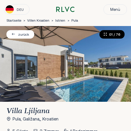
Menü
DEU
Startseite
>
Villen Kroatien
>
Istrien
>
Pula
01
/ 76
zurück
Villa Ljiljana
Pula, Galižana,, Kroatien