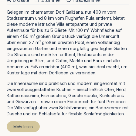
5 Gäste
2 Zimmer
1 Badezimmer
Gelegen im charmanten Dorf Galižana, nur 400 m vom
Stadtzentrum und 8 km vom Flughafen Pula entfernt, bietet
diese moderne istrische Villa entspannte und private
Aufenthalte für bis zu 5 Gäste. Mit 100 m² Wohnfläche auf
einem 450 m² großen Grundstück verfügt die Unterkunft
über einen 27 m² großen privaten Pool, einen vollständig
eingezäunten Garten und einen sorgfältig gepflegten Garten.
Die Strände sind nur 5 km entfernt, Restaurants in der
Umgebung in 3 km, und Cafés, Märkte und Bars sind alle
bequem zu Fuß erreichbar (400 m), was sie ideal macht, um
Küstentage mit dem Dorfleben zu verbinden.
Die Innenräume sind praktisch und modern eingerichtet mit
zwei voll ausgestatteten Küchen – einschließlich Ofen, Herd,
Kaffeemaschine, Eismaschine, Geschirrspüler, Kühlschrank
und Gewürzen – sowie einem Essbereich für fünf Personen.
Die Villa verfügt über zwei Schlafzimmer, ein Badezimmer mit
Dusche und ein Schlafsofa für flexible Schlafmöglichkeiten.
Mehr lesen