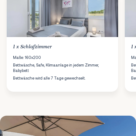
1 x
Schlafzimmer
1
Maße: 160x200
Ma
Bettwäsche, Safe, Klimaanlage in jedem Zimmer,
Be
Babybett
Ba
Bettwäsche wird alle 7 Tage gewechselt.
Be