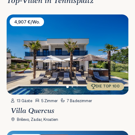
Top-Villen in Tennisplatz
Villa Quercus
4,907 €/Wo.
DIE TOP 100
13 Gäste
5 Zimmer
7 Badezimmer
Villa Quercus
Briševo, Zadar, Kroatien
Villa Darina