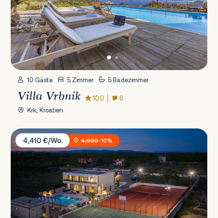
10 Gäste
5 Zimmer
5 Badezimmer
Villa Vrbnik
10.0
6
Krk, Kroatien
Villa Freedom
4,410 €/Wo.
4,900
-10%