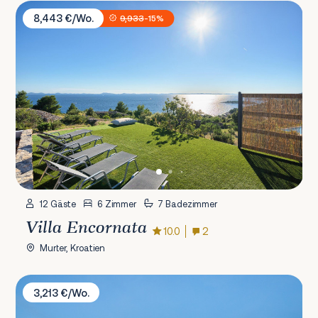
Villa Encornata
8,443 €/Wo.
9,933
-15%
12 Gäste
6 Zimmer
7 Badezimmer
Villa Encornata
10.0
2
Murter, Kroatien
Villa Nella Foresta
3,213 €/Wo.