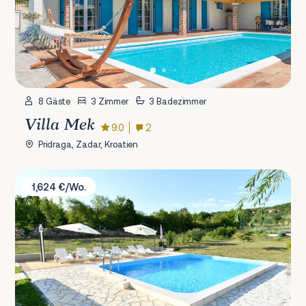
8 Gäste
3 Zimmer
3 Badezimmer
Villa Mek
9.0
2
Pridraga, Zadar, Kroatien
Villa Green Oasis
1,624 €/Wo.