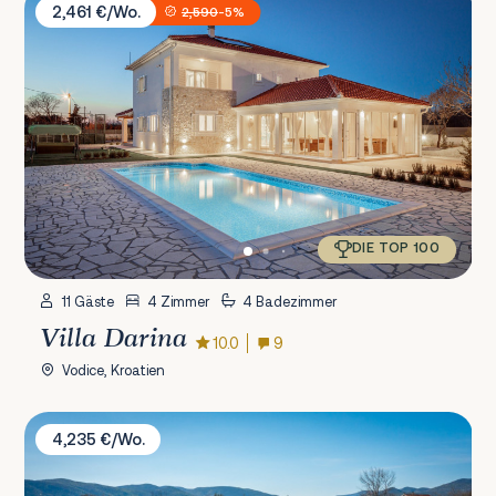
2,461 €/Wo.
2,590
-5%
DIE TOP 100
11 Gäste
4 Zimmer
4 Badezimmer
Villa Darina
10.0
9
Vodice, Kroatien
Villa Fantažija
4,235 €/Wo.