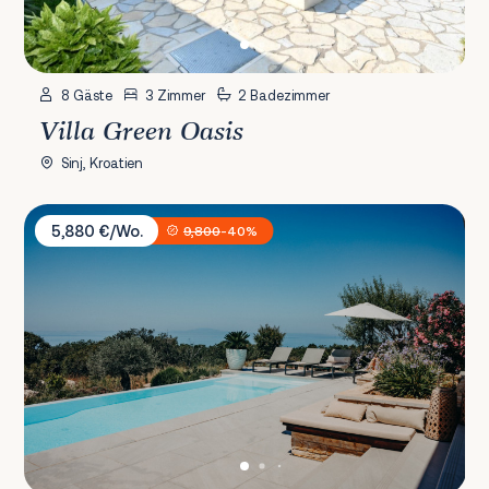
8 Gäste
3 Zimmer
2 Badezimmer
Villa Green Oasis
Sinj, Kroatien
Villa Plant 6
5,880 €/Wo.
9,800
-40%