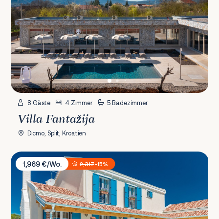
8 Gäste
4 Zimmer
5 Badezimmer
Villa Fantažija
Dicmo, Split, Kroatien
Villa Mek
1,969 €/Wo.
2,317
-15%