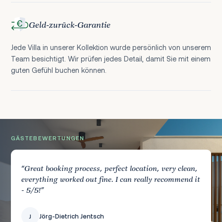
Geld-zurück-Garantie
Jede Villa in unserer Kollektion wurde persönlich von unserem
Team besichtigt. Wir prüfen jedes Detail, damit Sie mit einem
guten Gefühl buchen können.
GÄSTEBEWERTUNGEN
“Great booking process, perfect location, very clean,
everything worked out fine. I can really recommend it
- 5/5!”
Jörg-Dietrich Jentsch
Sophie Johnson
Jörg-Dietrich Jentsch
Sophie Johnson
S
S
J
J