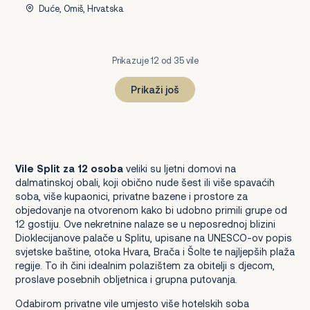
Duće, Omiš, Hrvatska
Prikazuje 12 od 35 vile
Prikaži još
1
2
3
Dalje
Vile Split za 12 osoba
veliki su ljetni domovi na
dalmatinskoj obali, koji obično nude šest ili više spavaćih
soba, više kupaonici, privatne bazene i prostore za
objedovanje na otvorenom kako bi udobno primili grupe od
12 gostiju. Ove nekretnine nalaze se u neposrednoj blizini
Dioklecijanove palače u Splitu, upisane na UNESCO-ov popis
svjetske baštine, otoka Hvara, Brača i Šolte te najljepših plaža
regije. To ih čini idealnim polazištem za obitelji s djecom,
proslave posebnih obljetnica i grupna putovanja.
Odabirom privatne vile umjesto više hotelskih soba