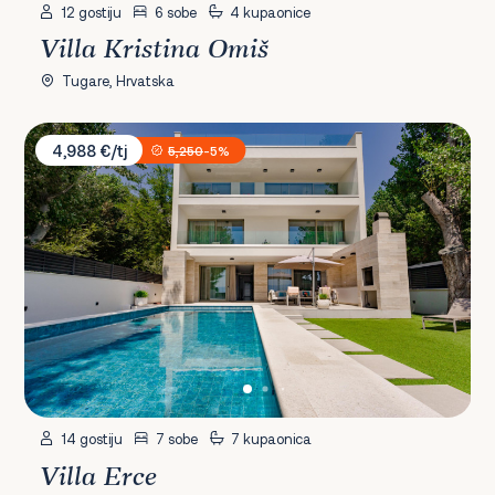
12 gostiju
6 sobe
4 kupaonice
Villa Kristina Omiš
Tugare, Hrvatska
Villa Erce
4,988 €/tj
5,250
-5%
14 gostiju
7 sobe
7 kupaonica
Villa Erce