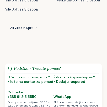
Vile Split za 6 osoba
Velike vile Split za 16 osoba
Vile Split za 8 osoba
All Villas in Split
Podrška - Trebate pomoć?
U čemu vam možemo pomoći?
Želite zatražiti povratni poziv?
> Idite na centar za pomoć
> Dodaj u raspored
Call centar
+385 91 315 5550
WhatsApp
Dostupni smo u vrijeme: 08:00 -
Slobodno nam pošaljite poruku u
22:00 (Vremenska zona CEST +1)
bilo kojem trenutku na WhatsAppu