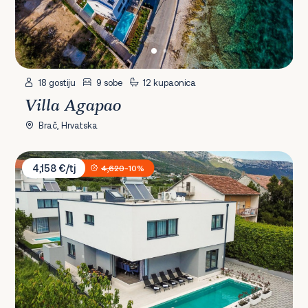
18 gostiju
9 sobe
12 kupaonica
Villa Agapao
Brač, Hrvatska
Villa Twin Ladies
4,158 €/tj
4,620
-10%