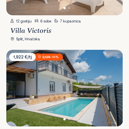
12 gostiju
6 sobe
7 kupaonica
Villa Victoris
Split, Hrvatska
Villa Kristina Omiš
1,922 €/tj
2,135
-10%