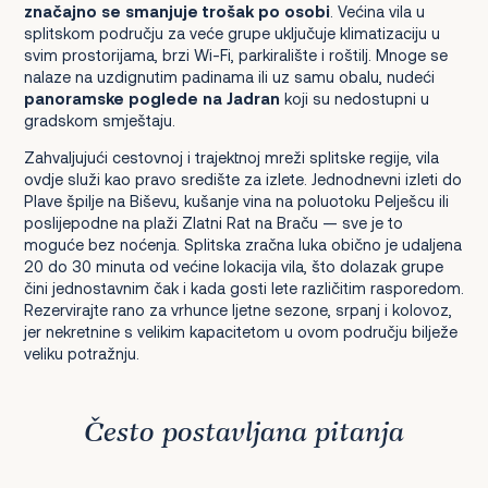
značajno se smanjuje trošak po osobi
. Većina vila u
splitskom području za veće grupe uključuje klimatizaciju u
svim prostorijama, brzi Wi-Fi, parkiralište i roštilj. Mnoge se
nalaze na uzdignutim padinama ili uz samu obalu, nudeći
panoramske poglede na Jadran
koji su nedostupni u
gradskom smještaju.
Zahvaljujući cestovnoj i trajektnoj mreži splitske regije, vila
ovdje služi kao pravo središte za izlete. Jednodnevni izleti do
Plave špilje na Biševu, kušanje vina na poluotoku Pelješcu ili
poslijepodne na plaži Zlatni Rat na Braču — sve je to
moguće bez noćenja. Splitska zračna luka obično je udaljena
20 do 30 minuta od većine lokacija vila, što dolazak grupe
čini jednostavnim čak i kada gosti lete različitim rasporedom.
Rezervirajte rano za vrhunce ljetne sezone, srpanj i kolovoz,
jer nekretnine s velikim kapacitetom u ovom području bilježe
veliku potražnju.
Često postavljana pitanja