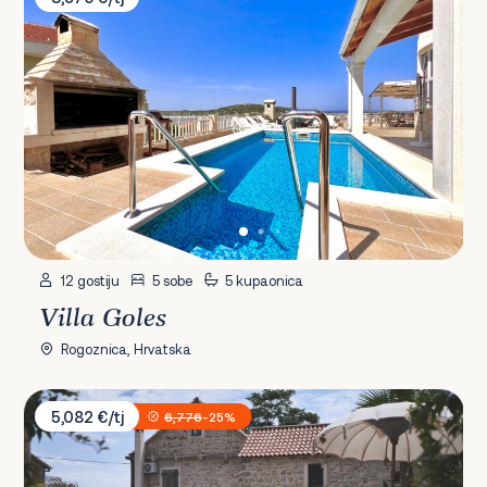
12 gostiju
5 sobe
5 kupaonica
Villa Goles
Rogoznica, Hrvatska
Villa Oaza
5,082 €/tj
6,776
-25%