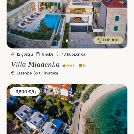
TOP 100
12 gostiju
6 sobe
10 kupaonica
Villa Mladenka
10.0
5
Jasenice, Split, Hrvatska
Villa Agapao
19,600 €/tj