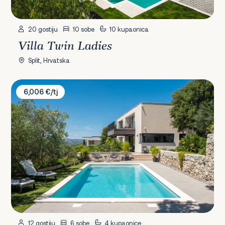
20 gostiju
10 sobe
10 kupaonica
Villa Twin Ladies
Split, Hrvatska
Villa Mare Vista
6,006 €/tj
12 gostiju
6 sobe
4 kupaonice