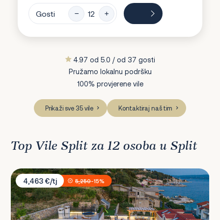
Gosti
4.97 od 5.0 / od 37 gosti
Pružamo lokalnu podršku
100% provjerene vile
Prikaži sve 35 vile
Kontaktiraj naš tim
Top Vile Split za 12 osoba u Split
Villa Mladenka
4,463 €/tj
5,250
-15%