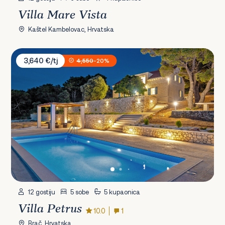
Villa Mare Vista
Kaštel Kambelovac, Hrvatska
Villa Petrus
3,640 €/tj
4,550
-20%
12 gostiju
5 sobe
5 kupaonica
Villa Petrus
10.0
1
Brač, Hrvatska