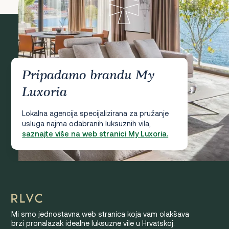
Pripadamo brandu My
Luxoria
Lokalna agencija specijalizirana za pružanje
usluga najma odabranih luksuznih vila,
saznajte više na web stranici My Luxoria.
Mi smo jednostavna web stranica koja vam olakšava
brzi pronalazak idealne luksuzne vile u Hrvatskoj.