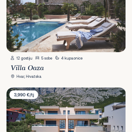
12 gostiju
5 sobe
4 kupaonice
Villa Oaza
Hvar, Hrvatska
Villa Sun I & II
3,990 €/tj