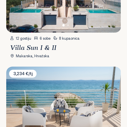
12 gostiju
6 sobe
8 kupaonica
Villa Sun I & II
Makarska, Hrvatska
Villa Victoris
3,234 €/tj