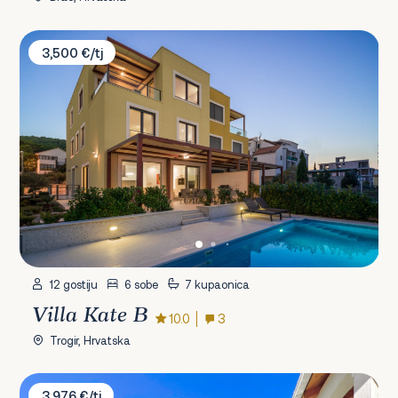
Villa Kate B
3,500 €/tj
12 gostiju
6 sobe
7 kupaonica
Villa Kate B
10.0
3
Trogir, Hrvatska
Villa Goles
3,976 €/tj