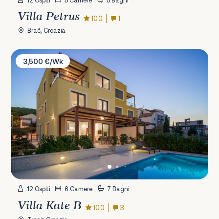
12 Ospiti
5 Camere
5 Bagni
Villa Petrus
10.0
1
Brač, Croazia
Villa Kate B
3,500 €/Wk
12 Ospiti
6 Camere
7 Bagni
Villa Kate B
10.0
3