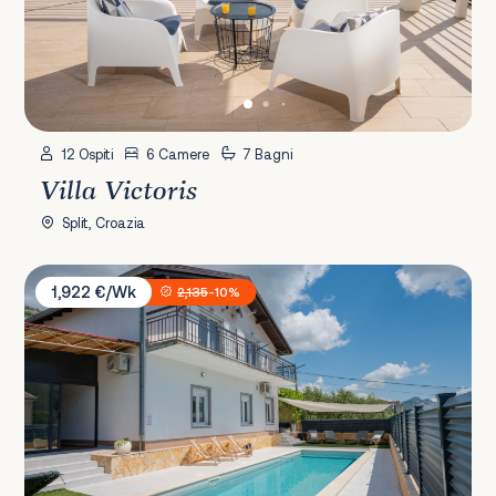
12 Ospiti
6 Camere
7 Bagni
Villa Victoris
Split, Croazia
Villa Kristina Omiš
1,922 €/Wk
2,135
-10%