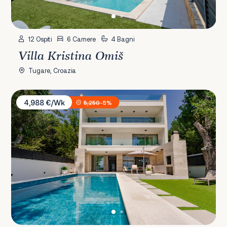
12 Ospiti
6 Camere
4 Bagni
Villa Kristina Omiš
Tugare, Croazia
Villa Erce
4,988 €/Wk
5,250
-5%