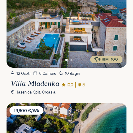
PRIMI 100
12 Ospiti
6 Camere
10 Bagni
Villa Mladenka
10.0
5
Jasenice, Split, Croazia
Villa Agapao
19,600 €/Wk