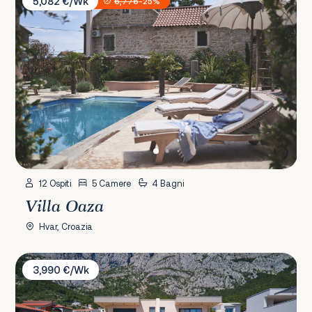
5,082 €/Wk
6,776
-25%
12 Ospiti
5 Camere
4 Bagni
Villa Oaza
Hvar, Croazia
Villa Sun I & II
3,990 €/Wk