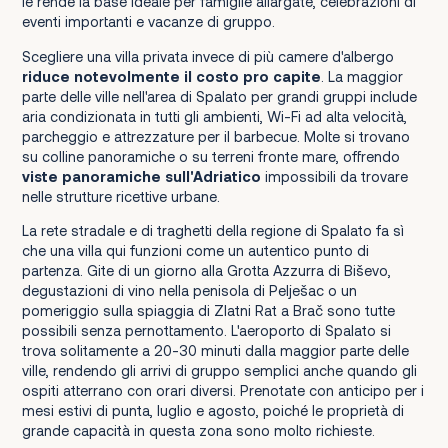
le rende la base ideale per famiglie allargate, celebrazioni di
eventi importanti e vacanze di gruppo.
Scegliere una villa privata invece di più camere d'albergo
riduce notevolmente il costo pro capite
. La maggior
parte delle ville nell'area di Spalato per grandi gruppi include
aria condizionata in tutti gli ambienti, Wi-Fi ad alta velocità,
parcheggio e attrezzature per il barbecue. Molte si trovano
su colline panoramiche o su terreni fronte mare, offrendo
viste panoramiche sull'Adriatico
impossibili da trovare
nelle strutture ricettive urbane.
La rete stradale e di traghetti della regione di Spalato fa sì
che una villa qui funzioni come un autentico punto di
partenza. Gite di un giorno alla Grotta Azzurra di Biševo,
degustazioni di vino nella penisola di Pelješac o un
pomeriggio sulla spiaggia di Zlatni Rat a Brač sono tutte
possibili senza pernottamento. L'aeroporto di Spalato si
trova solitamente a 20-30 minuti dalla maggior parte delle
ville, rendendo gli arrivi di gruppo semplici anche quando gli
ospiti atterrano con orari diversi. Prenotate con anticipo per i
mesi estivi di punta, luglio e agosto, poiché le proprietà di
grande capacità in questa zona sono molto richieste.