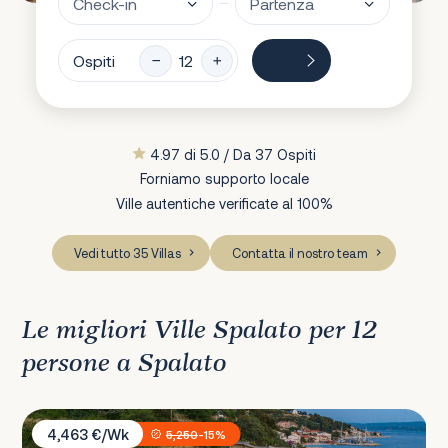
Ospiti
4.97 di 5.0 / Da 37 Ospiti
Forniamo supporto locale
Ville autentiche verificate al 100%
Vedi tutto 35 Villas
Contatta il nostro team
Le migliori Ville Spalato per 12
persone a Spalato
Villa Mladenka
4,463 €/Wk
5,250
-15%