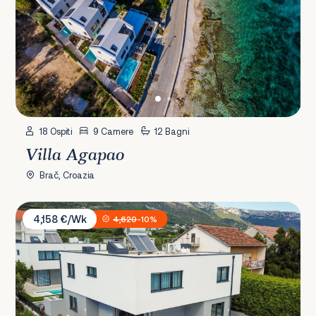
18 Ospiti
9 Camere
12 Bagni
Villa Agapao
Brač, Croazia
Villa Twin Ladies
4,158 €/Wk
4,620
-10%