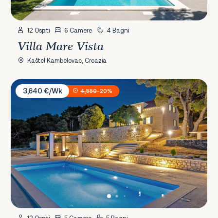
12 Ospiti
6 Camere
4 Bagni
Villa Mare Vista
Kaštel Kambelovac, Croazia
Villa Petrus
3,640 €/Wk
4,550
-20%