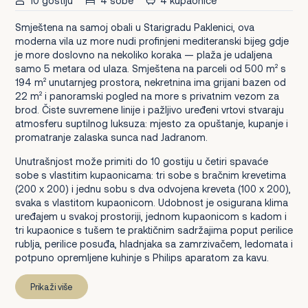
10 gostiju
4 sobe
4 kupaonice
Smještena na samoj obali u Starigradu Paklenici, ova
moderna vila uz more nudi profinjeni mediteranski bijeg gdje
je more doslovno na nekoliko koraka — plaža je udaljena
samo 5 metara od ulaza. Smještena na parceli od 500 m² s
194 m² unutarnjeg prostora, nekretnina ima grijani bazen od
22 m² i panoramski pogled na more s privatnim vezom za
brod. Čiste suvremene linije i pažljivo uređeni vrtovi stvaraju
atmosferu suptilnog luksuza: mjesto za opuštanje, kupanje i
promatranje zalaska sunca nad Jadranom.
Unutrašnjost može primiti do 10 gostiju u četiri spavaće
sobe s vlastitim kupaonicama: tri sobe s bračnim krevetima
(200 x 200) i jednu sobu s dva odvojena kreveta (100 x 200),
svaka s vlastitom kupaonicom. Udobnost je osigurana klima
uređajem u svakoj prostoriji, jednom kupaonicom s kadom i
tri kupaonice s tušem te praktičnim sadržajima poput perilice
rublja, perilice posuđa, hladnjaka sa zamrzivačem, ledomata i
potpuno opremljene kuhinje s Philips aparatom za kavu.
Prikaži više