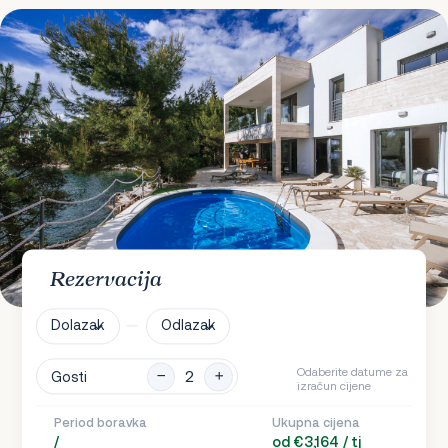
Rezervacija
Dolazak
Odlazak
Odaberite datume za
Gosti
izračun cijene
Period boravka
Ukupna cijena
/
od €3,164 / tj