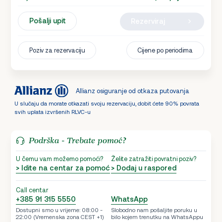
Pošalji upit
Rezerviraj
Poziv za rezervaciju
Cijene po periodima
Allianz osiguranje od otkaza putovanja
U slučaju da morate otkazati svoju rezervaciju, dobit ćete 90% povrata
svih uplata izvršenih RLVC-u
Podrška - Trebate pomoć?
U čemu vam možemo pomoći?
Želite zatražiti povratni poziv?
> Idite na centar za pomoć
> Dodaj u raspored
Call centar
+385 91 315 5550
WhatsApp
Dostupni smo u vrijeme: 08:00 -
Slobodno nam pošaljite poruku u
22:00 (Vremenska zona CEST +1)
bilo kojem trenutku na WhatsAppu