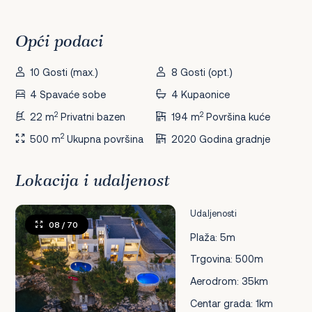
Opći podaci
10 Gosti (max.)
8 Gosti (opt.)
4 Spavaće sobe
4 Kupaonice
2
2
22 m
Privatni bazen
194 m
Površina kuće
2
500 m
Ukupna površina
2020 Godina gradnje
Lokacija i udaljenost
Udaljenosti
08
/ 70
Plaža: 5m
Trgovina: 500m
Aerodrom: 35km
Centar grada: 1km