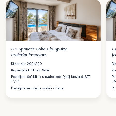
3 x
Spavaće Sobe
s king-size
1
bračnim krevetom
j
Dimenzije: 200x200
Di
Kupaonica U Sklopu Sobe
Ku
Posteljina, Sef, Klima u svakoj sobi, Dječji krevetić, SAT
Pos
TV (1)
TV
Posteljina se mijenja svakih 7 dana.
Po