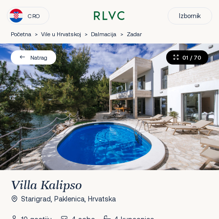
Izbornik
CRO
Početna
>
Vile u Hrvatskoj
>
Dalmacija
>
Zadar
01
/ 70
Natrag
Villa Kalipso
Starigrad, Paklenica, Hrvatska