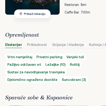
Restoran: 1km
Caffe Bar: 700m
Prikaži lokaciju
Opremljenost
Eksterijer
Prikladnost
Grijanje i hlađenje
Kuhinja i
Vrtni namještaj
Privatni parking
Vanjski tuš
Pažljivo održavan vrt
Ležaljke (10)
Roštilj
Sustav za navodnjavanje travnjaka
Djelomično ograđeno dvorište
Suncobrani (3)
Spavaće sobe & Kupaonice