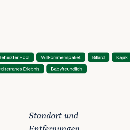
Beheizter Pool
Willkommenspaket
Billard
Kajak
diterranes Erlebnis
Babyfreundlich
Standort und
Entfernungen