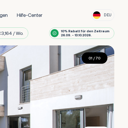
ngen
Hilfe-Center
DEU
10% Rabatt für den Zeitraum
3,164 / Wo.
26.09. - 13.10.2026.
01
/ 70