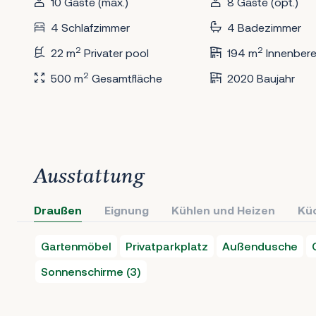
10 Gäste (max.)
8 Gäste (opt.)
4 Schlafzimmer
4 Badezimmer
2
2
22 m
Privater pool
194 m
Innenbere
2
500 m
Gesamtfläche
2020 Baujahr
Ausstattung
Draußen
Eignung
Kühlen und Heizen
Kü
Gartenmöbel
Privatparkplatz
Außendusche
Sonnenschirme (3)