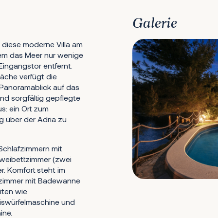
Galerie
t diese moderne Villa am
dem das Meer nur wenige
 Eingangstor entfernt.
äche verfügt die
 Panoramablick auf das
nd sorgfältig gepflegte
s: ein Ort zum
über der Adria zu
r Schlafzimmern mit
Zweibettzimmer (zwei
r. Komfort steht im
dezimmer mit Badewanne
iten wie
Eiswürfelmaschine und
ine.