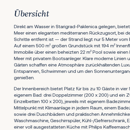
Übersicht
Direkt am Wasser in Starigrad-Paklenica gelegen, biete
Meer einen eleganten mediterranen Rückzugsort, bei 
Schritte entfernt ist — der Strand liegt nur 5 Meter vom
Auf einem 500 m² großen Grundstück mit 194 m² Innenfl
Immobilie über einen beheizten 22 m² Pool sowie einen
Meer mit privatem Bootsanleger. Klare moderne Linien u
Gärten schaffen eine Atmosphäre zurückhaltenden Luxu
Entspannen, Schwimmen und um den Sonnenuntergang 
genießen.
Der Innenbereich bietet Platz für bis zu 10 Gäste in vie
eigenem Bad: drei Doppelzimmer (200 x 200) und ein 
Einzelbetten 100 x 200), jeweils mit eigenem Badezimme
Mittelpunkt mit Klimaanlage in jedem Raum, einem Ba
sowie drei Duschbädern und praktischen Annehmlichke
Waschmaschine, Geschirrspüler, Kühl-/Gefrierschrank, 
einer voll ausgestatteten Küche mit Philips Kaffeemasch