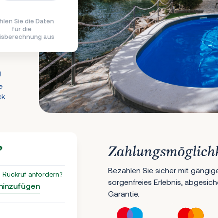
len Sie die Daten
für die
isberechnung aus
g
e
ck
?
Zahlungsmöglich
Bezahlen Sie sicher mit gängig
 Rückruf anfordern?
sorgenfreies Erlebnis, abgesic
 hinzufügen
Garantie.