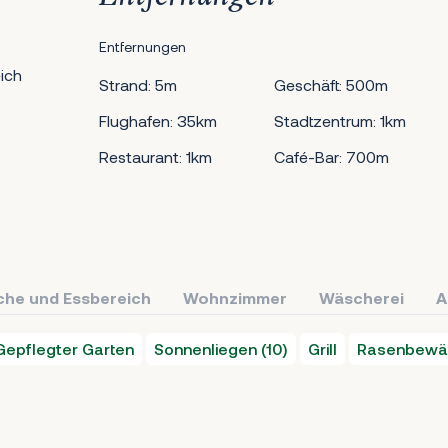
Entfernungen
ich
Strand: 5m
Geschäft: 500m
Flughafen: 35km
Stadtzentrum: 1km
Restaurant: 1km
Café-Bar: 700m
che und Essbereich
Wohnzimmer
Wäscherei
A
Gepflegter Garten
Sonnenliegen (10)
Grill
Rasenbewä