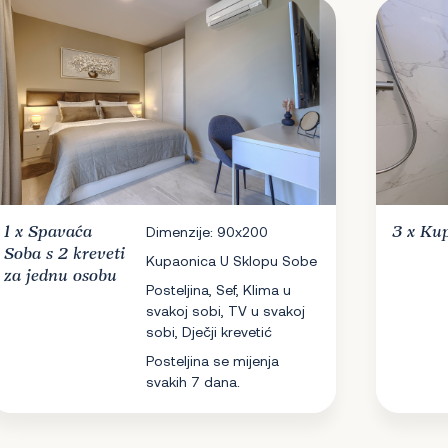
1 x
Spavaća
Dimenzije: 90x200
3 x
Kup
Soba
s 2 kreveti
Kupaonica U Sklopu Sobe
za jednu osobu
Posteljina, Sef, Klima u
svakoj sobi, TV u svakoj
sobi, Dječji krevetić
Posteljina se mijenja
svakih 7 dana.