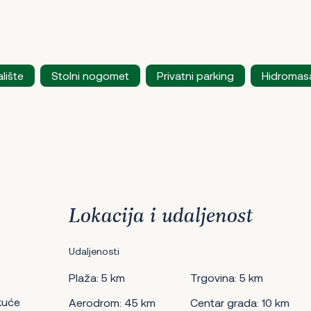
alište
Stolni nogomet
Privatni parking
Hidromas
Lokacija i udaljenost
Udaljenosti
Plaža: 5 km
Trgovina: 5 km
kuće
Aerodrom: 45 km
Centar grada: 10 km