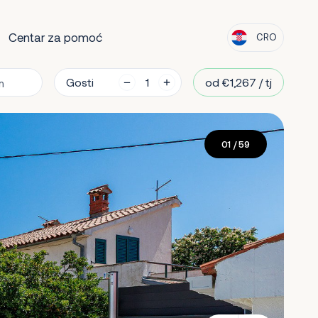
Centar za pomoć
CRO
Gosti
od €1,267 / tj
01
/ 59