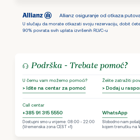
Allianz osiguranje od otkaza putov
U slučaju da morate otkazati svoju rezervaciju, dobit ćet
90% povrata svih uplata izvršenih RLVC-u
Podrška - Trebate pomoć?
U čemu vam možemo pomoći?
Želite zatražiti po
> Idite na centar za pomoć
> Dodaj u raspo
Call centar
+385 91 315 5550
WhatsApp
Dostupni smo u vrijeme: 08:00 - 22:00
Slobodno nam pošalji
(Vremenska zona CEST +1)
kojem trenutku na