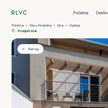
Početna
Destin
Početna
>
Vile u Hrvatskoj
>
Istra
>
Opatija
Podijeli link
Natrag