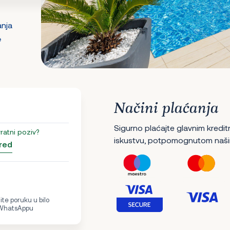
anja
e
Načini plaćanja
Sigurno plaćajte glavnim kredit
vratni poziv?
iskustvu, potpomognutom naši
red
te poruku u bilo
 WhatsAppu