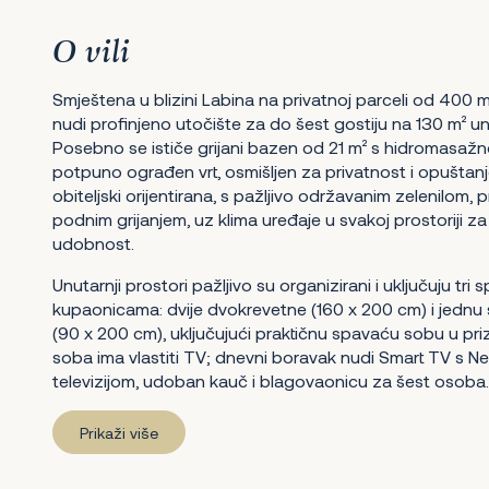
O vili
Smještena u blizini Labina na privatnoj parceli od 400 m
nudi profinjeno utočište za do šest gostiju na 130 m² u
Posebno se ističe grijani bazen od 21 m² s hidromasaž
potpuno ograđen vrt, osmišljen za privatnost i opuštanje
obiteljski orijentirana, s pažljivo održavanim zelenilom, 
podnim grijanjem, uz klima uređaje u svakoj prostoriji za
udobnost.
Unutarnji prostori pažljivo su organizirani i uključuju tri
kupaonicama: dvije dvokrevetne (160 x 200 cm) i jednu
(90 x 200 cm), uključujući praktičnu spavaću sobu u pr
soba ima vlastiti TV; dnevni boravak nudi Smart TV s Net
televizijom, udoban kauč i blagovaonicu za šest osoba.
Prikaži više