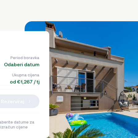
Period boravka
Odaberi datum
Ukupna cijena
od €1,267 / tj
Rezerviraj
berite datume za
izračun cijene