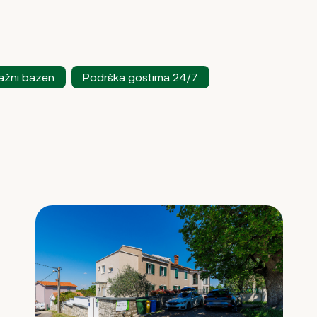
ažni bazen
Podrška gostima 24/7