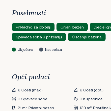
Posebnosti
Prikladno za obitelji
Grijani bazen
Dječje igr
Spavaća soba u prizemlju
Čišćenje bazena
Uključena
Nadoplata
Opći podaci
6 Gosti (max.)
6 Gosti (opt.)
3 Spavaće sobe
3 Kupaonice
2
2
21 m
Privatni bazen
130 m
Površina 