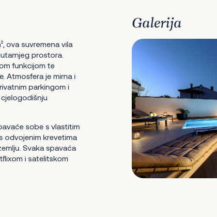
Galerija
², ova suvremena vila
nutarnjeg prostora.
nom funkcijom te
. Atmosfera je mirna i
privatnim parkingom i
 cjelogodišnju
 spavaće sobe s vlastitim
 s odvojenim krevetima
izemlju. Svaka spavaća
flixom i satelitskom