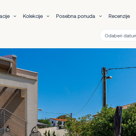
acije
Kolekcije
Posebna ponuda
Recenzije