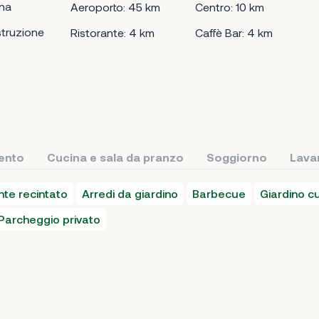
rna
Aeroporto: 45 km
Centro: 10 km
truzione
Ristorante: 4 km
Caffè Bar: 4 km
ento
Cucina e sala da pranzo
Soggiorno
Lava
te recintato
Arredi da giardino
Barbecue
Giardino c
Parcheggio privato