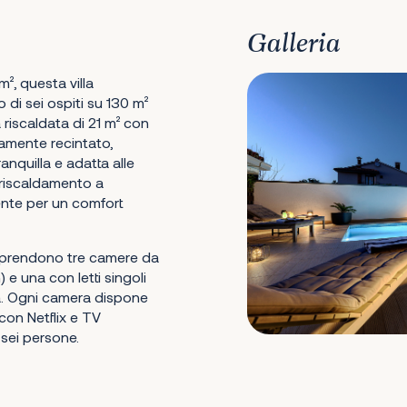
Galleria
m², questa villa
di sei ospiti su 130 m²
a riscaldata di 21 m² con
amente recintato,
anquilla e adatta alle
 riscaldamento a
ente per un comfort
omprendono tre camere da
e una con letti singoli
ra. Ogni camera dispone
con Netflix e TV
sei persone.