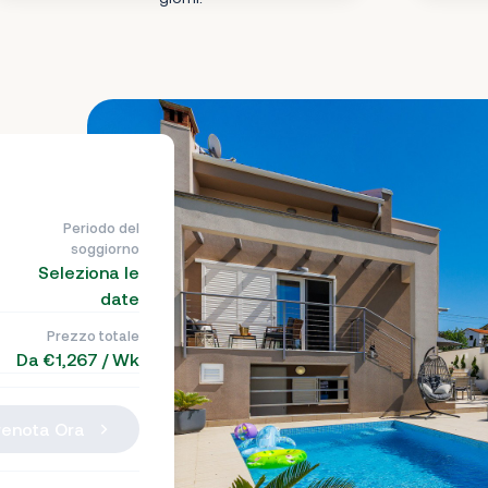
Periodo del
soggiorno
Seleziona le
date
Prezzo totale
Da €1,267 / Wk
renota Ora