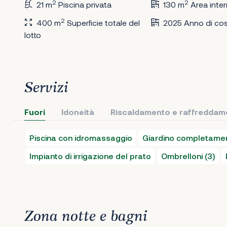
2
2
21 m
Piscina privata
130 m
Area inte
2
400 m
Superficie totale del
2025 Anno di cos
lotto
Servizi
Fuori
Idoneità
Riscaldamento e raffreddam
Piscina con idromassaggio
Giardino completamen
Impianto di irrigazione del prato
Ombrelloni (3)
Zona notte e bagni