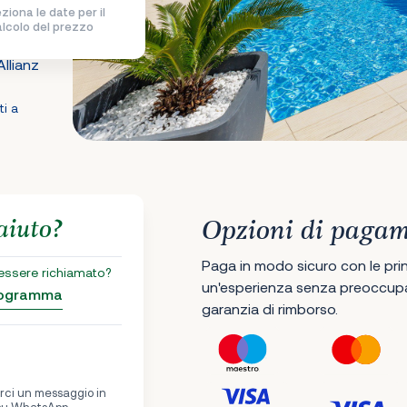
ziona le date per il
alcolo del prezzo
llianz
ti a
aiuto?
Opzioni di paga
Paga in modo sicuro con le princ
 essere richiamato?
un'esperienza senza preoccupaz
programma
garanzia di rimborso.
iarci un messaggio in