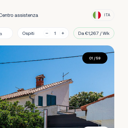
Centro assistenza
ITA
Ospiti
Da €1,267 / Wk
01
/ 59