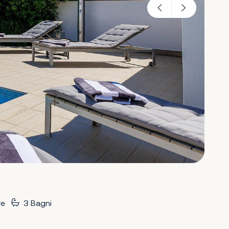
re
3 Bagni