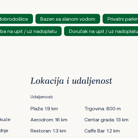
dobrodošlice
Bazen sa slanom vodom
Privatni parki
ba na upit / uz nadoplatu
Doručak na upit / uz nadoplat
Lokacija i udaljenost
Udaljenosti
Plaža: 1.9 km
Trgovina: 800 m
 kuće
Aerodrom: 16 km
Centar grada: 13 km
dnje
Restoran: 1.3 km
Caffe Bar: 1.2 km