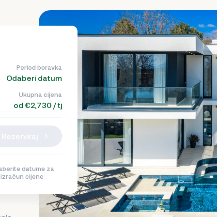
Period boravka
Odaberi datum
Ukupna cijena
od €2,730 / tj
Rezerviraj
berite datume za
izračun cijene