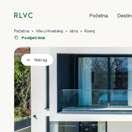
Početna
Destin
Početna
>
Vile u Hrvatskoj
>
Istra
>
Rovinj
Podijeli link
Natrag