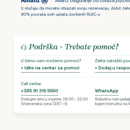
Allianz osiguranje od otkaza putov
U slučaju da morate otkazati svoju rezervaciju, dobit ćet
90% povrata svih uplata izvršenih RLVC-u
Podrška - Trebate pomoć?
U čemu vam možemo pomoći?
Želite zatražiti po
> Idite na centar za pomoć
> Dodaj u raspo
Call centar
+385 91 315 5550
WhatsApp
Dostupni smo u vrijeme: 08:00 - 22:00
Slobodno nam pošalji
(Vremenska zona CEST +1)
kojem trenutku na