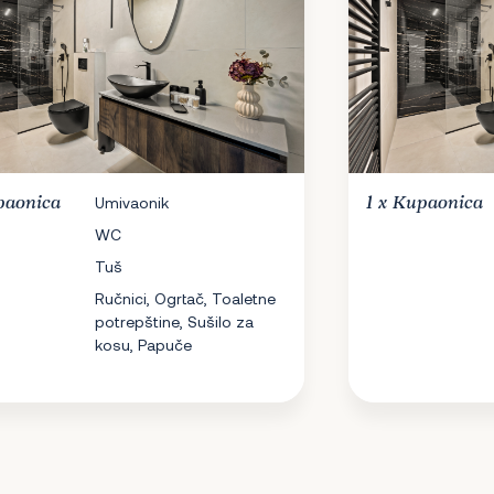
paonica
Umivaonik
1 x
Kupaonica
WC
Tuš
Ručnici, Ogrtač, Toaletne
potrepštine, Sušilo za
kosu, Papuče