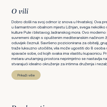
O vili
Dobro došli na svoj odmor iz snova u Hrvatskoj. Ova pre
u šarmantnom obalnom mjestu Ližnjan, svega nekoliko
kulture Pule i blistavog Jadranskog mora. Ovo moderno
suvremeni dizajn s opuštenim mediteranskim načinom ži
oduvijek čeznuli. Savršeno pozicionirana za obitelji, grupe 
traže luksuzno utočište, vila može ugostiti do 8 osob
spavaće sobe, od kojih svaka ima vlastitu kupaonicu. P
metara unutarnjeg prostora neprimjetno se nastavlja na 
stvarajući idealno okruženje za intimna druženja i neza
Prikaži više