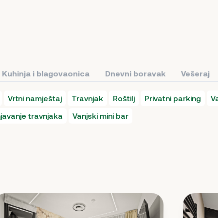
Kuhinja i blagovaonica
Dnevni boravak
Vešeraj
Vrtni namještaj
Travnjak
Roštilj
Privatni parking
Va
javanje travnjaka
Vanjski mini bar