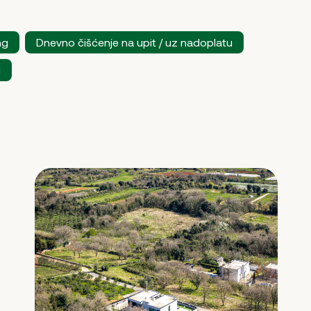
ng
Dnevno čišćenje na upit / uz nadoplatu
u