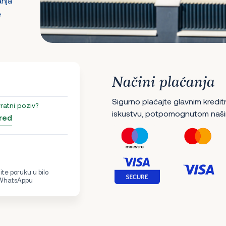
anja
e
Načini plaćanja
Sigurno plaćajte glavnim kredit
vratni poziv?
iskustvu, potpomognutom naši
red
te poruku u bilo
 WhatsAppu