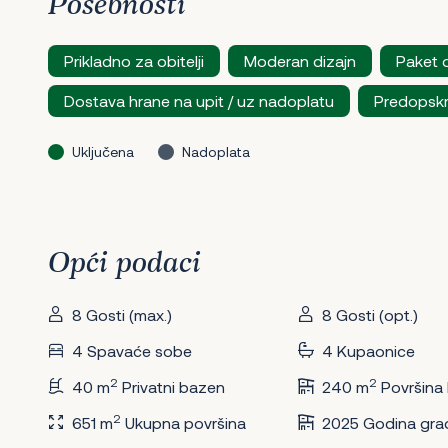
Posebnosti
Prikladno za obitelji
Moderan dizajn
Paket 
Dostava hrane na upit / uz nadoplatu
Predopskr
Uključena
Nadoplata
Opći podaci
8 Gosti (max.)
8 Gosti (opt.)
4 Spavaće sobe
4 Kupaonice
2
2
40 m
Privatni bazen
240 m
Površina
2
651 m
Ukupna površina
2025 Godina gra