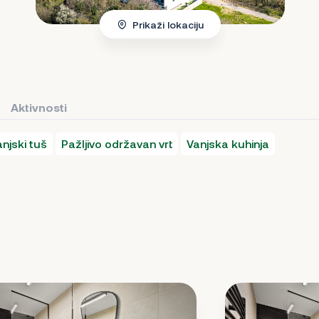
Prikaži lokaciju
Aktivnosti
njski tuš
Pažljivo održavan vrt
Vanjska kuhinja