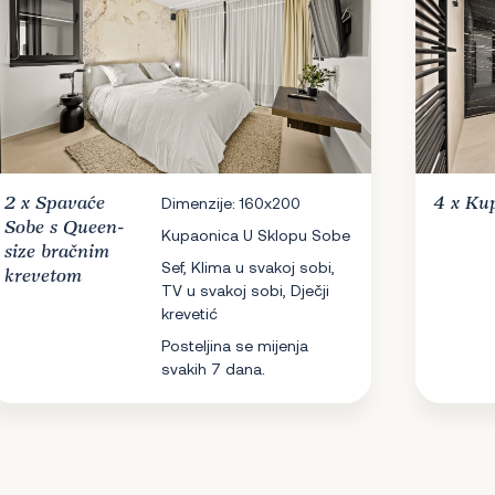
2 x
Spavaće
Dimenzije: 160x200
4 x
Ku
Sobe
s Queen-
Kupaonica U Sklopu Sobe
size bračnim
Sef, Klima u svakoj sobi,
krevetom
TV u svakoj sobi, Dječji
krevetić
Posteljina se mijenja
svakih 7 dana.