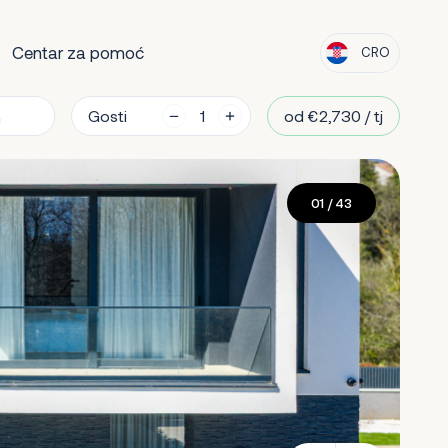
Centar za pomoć
CRO
Gosti
od €2,730 / tj
01
/ 43