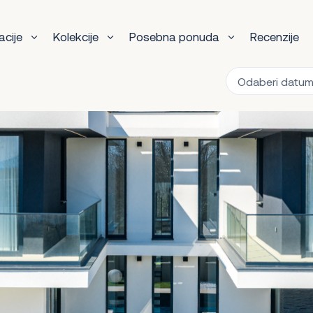
acije
Kolekcije
Posebna ponuda
Recenzije