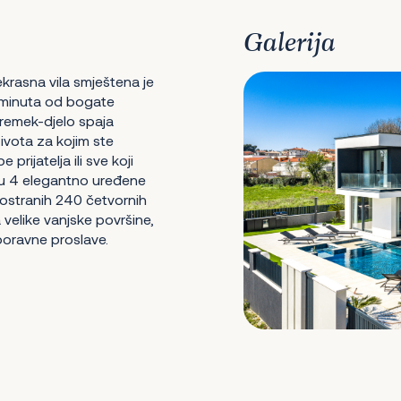
Galerija
krasna vila smještena je
 minuta od bogate
 remek-djelo spaja
vota za kojim ste
prijatelja ili sve koji
a u 4 elegantno uređene
rostranih 240 četvornih
velike vanjske površine,
boravne proslave.