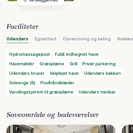
Faciliteter
Udendørs
Egnethed
Opvarmning og køling
Køkken
Hydromassagepool
Fuldt indhegnet have
Havemøbler
Græsplæne
Grill
Privat parkering
Udendørs bruser
Velplejet have
Udendørs køkken
Solsenge (6)
Poolhåndklæder
Vandingssystem til græsplæne
Udendørs minibar
Soveområde og badeværelser