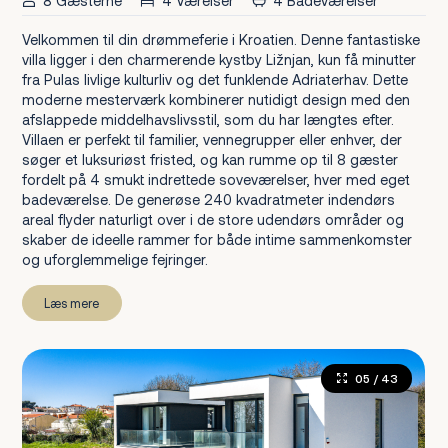
8 Gæsterne
4 Værelser
4 Badeværelser
Velkommen til din drømmeferie i Kroatien. Denne fantastiske
villa ligger i den charmerende kystby Ližnjan, kun få minutter
fra Pulas livlige kulturliv og det funklende Adriaterhav. Dette
moderne mesterværk kombinerer nutidigt design med den
afslappede middelhavslivsstil, som du har længtes efter.
Villaen er perfekt til familier, vennegrupper eller enhver, der
søger et luksuriøst fristed, og kan rumme op til 8 gæster
fordelt på 4 smukt indrettede soveværelser, hver med eget
badeværelse. De generøse 240 kvadratmeter indendørs
areal flyder naturligt over i de store udendørs områder og
skaber de ideelle rammer for både intime sammenkomster
og uforglemmelige fejringer.
Læs mere
05
/ 43