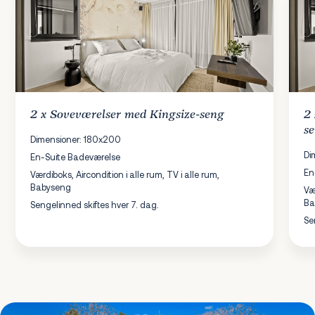
2 x
Soveværelser
med Kingsize-seng
2
s
Dimensioner: 180x200
Di
En-Suite Badeværelse
En
Værdiboks, Aircondition i alle rum, TV i alle rum,
Babyseng
Væ
Ba
Sengelinned skiftes hver 7. dag.
Se