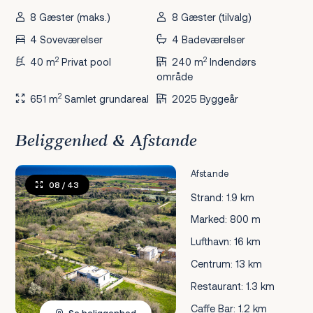
8 Gæster (maks.)
8 Gæster (tilvalg)
4 Soveværelser
4 Badeværelser
2
2
40 m
Privat pool
240 m
Indendørs
område
2
651 m
Samlet grundareal
2025 Byggeår
Beliggenhed & Afstande
Afstande
08
/ 43
Strand: 1.9 km
Marked: 800 m
Lufthavn: 16 km
Centrum: 13 km
Restaurant: 1.3 km
Caffe Bar: 1.2 km
Se beliggenhed