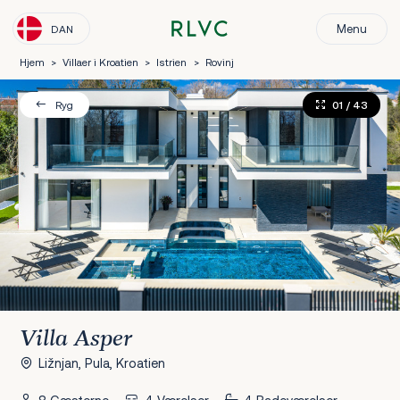
Menu
DAN
Hjem
>
Villaer i Kroatien
>
Istrien
>
Rovinj
01
/ 43
Ryg
Villa Asper
Ližnjan, Pula, Kroatien