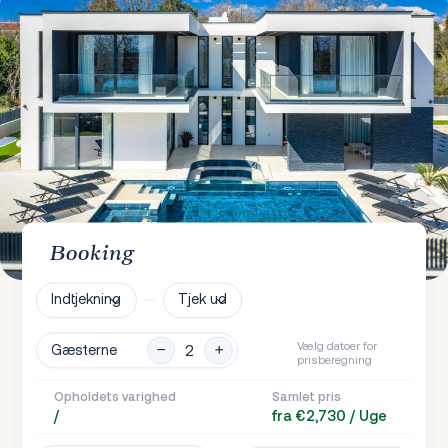
Booking
Indtjekning
Tjek ud
Vælg datoer for
Gæsterne
prisberegning
Opholdets varighed
Samlet pris
/
fra €2,730 / Uge