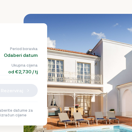
Period boravka
Odaberi datum
Ukupna cijena
od €2,730 / tj
Rezerviraj
berite datume za
izračun cijene