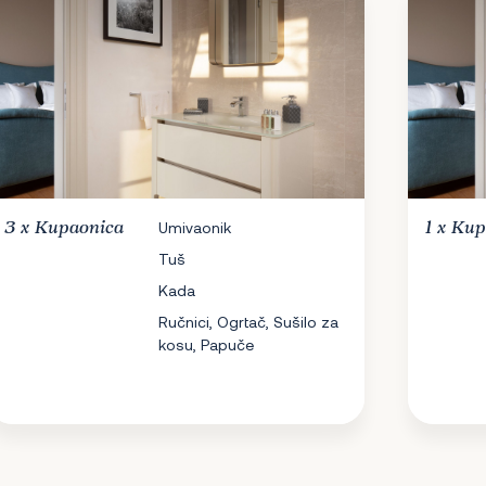
3 x
Kupaonica
Umivaonik
1 x
Kup
Tuš
Kada
Ručnici, Ogrtač, Sušilo za
kosu, Papuče