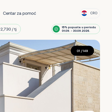
Centar za pomoć
CRO
15% popusta u periodu
2,730 / tj
01.09. - 30.09.2026.
01
/ 149