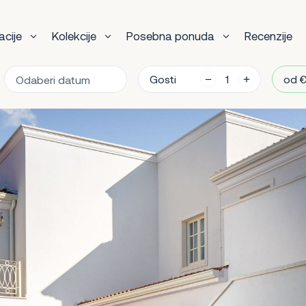
acije
Kolekcije
Posebna ponuda
Recenzije
Gosti
od €