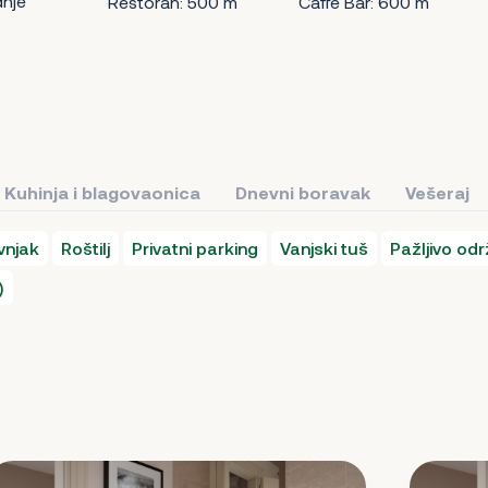
nje
Restoran: 500 m
Caffe Bar: 600 m
Kuhinja i blagovaonica
Dnevni boravak
Vešeraj
vnjak
Roštilj
Privatni parking
Vanjski tuš
Pažljivo odr
)