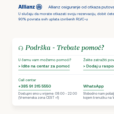
Allianz osiguranje od otkaza putov
U slučaju da morate otkazati svoju rezervaciju, dobit ćet
90% povrata svih uplata izvršenih RLVC-u
Podrška - Trebate pomoć?
U čemu vam možemo pomoći?
Želite zatražiti po
> Idite na centar za pomoć
> Dodaj u raspo
Call centar
+385 91 315 5550
WhatsApp
Dostupni smo u vrijeme: 08:00 - 22:00
Slobodno nam pošalji
(Vremenska zona CEST +1)
kojem trenutku na