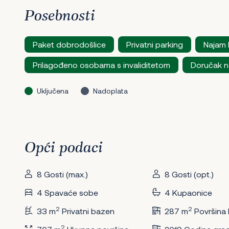
Posebnosti
Paket dobrodošlice
Privatni parking
Najam
Prilagođeno osobama s invaliditetom
Doručak na
Uključena
Nadoplata
Opći podaci
8 Gosti (max.)
8 Gosti (opt.)
4 Spavaće sobe
4 Kupaonice
2
2
33 m
Privatni bazen
287 m
Površina
2