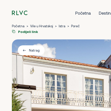
Početna
Destin
Početna
>
Vile u Hrvatskoj
>
Istra
>
Poreč
Podijeli link
Natrag