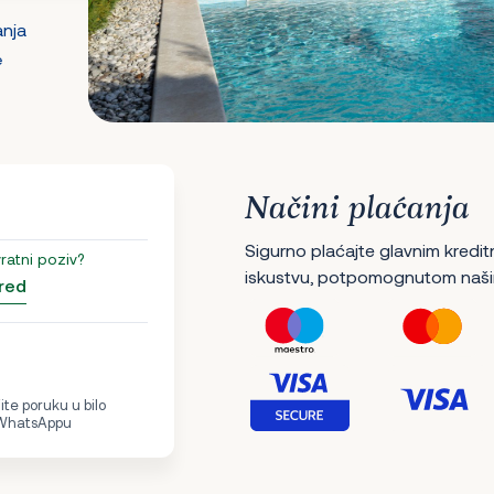
anja
e
Načini plaćanja
Sigurno plaćajte glavnim kredit
vratni poziv?
iskustvu, potpomognutom naši
red
te poruku u bilo
 WhatsAppu