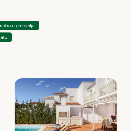
soba u prizemlju
latu