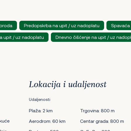
 broda
Predopskrba na upit / uz nadoplatu
Spavaća 
 upit / uz nadoplatu
Dnevno čišćenje na upit / uz nadop
Lokacija i udaljenost
Udaljenosti
Plaža: 2 km
Trgovina: 800 m
 kuće
Aerodrom: 60 km
Centar grada: 800 m