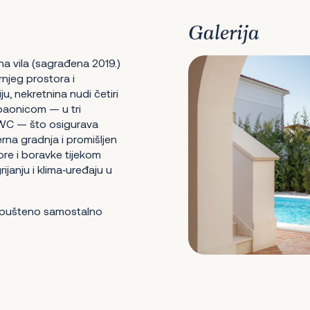
Galerija
a vila (sagrađena 2019.)
njeg prostora i
, nekretnina nudi četiri
paonicom — u tri
i WC — što osigurava
erna gradnja i promišljen
e i boravke tijekom
ijanju i klima‑uređaju u
 opušteno samostalno