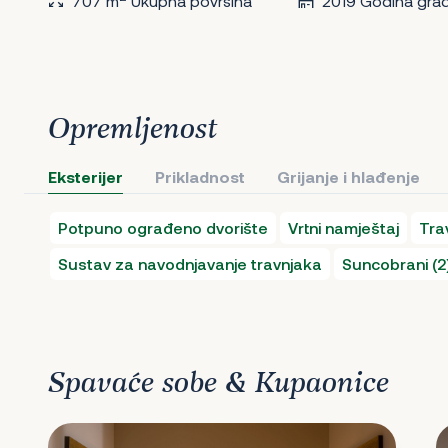
707 m
Ukupna površina
2019 Godina grad
Opremljenost
Eksterijer
Prikladnost
Grijanje i hlađenje
Potpuno ograđeno dvorište
Vrtni namještaj
Tra
Sustav za navodnjavanje travnjaka
Suncobrani (2
Spavaće sobe & Kupaonice