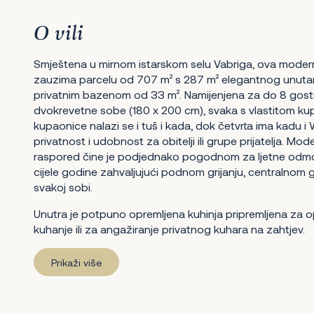
O vili
Smještena u mirnom istarskom selu Vabriga, ova modern
zauzima parcelu od 707 m² s 287 m² elegantnog unutar
privatnim bazenom od 33 m². Namijenjena za do 8 gostiju
dvokrevetne sobe (180 x 200 cm), svaka s vlastitom ku
kupaonice nalazi se i tuš i kada, dok četvrta ima kadu 
privatnost i udobnost za obitelji ili grupe prijatelja. Mod
raspored čine je podjednako pogodnom za ljetne odmor
cijele godine zahvaljujući podnom grijanju, centralnom gr
svakoj sobi.
Unutra je potpuno opremljena kuhinja pripremljena za
kuhanje ili za angažiranje privatnog kuhara na zahtjev.
Prikaži više