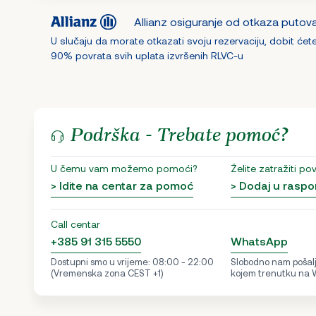
Allianz osiguranje od otkaza putov
U slučaju da morate otkazati svoju rezervaciju, dobit ćet
90% povrata svih uplata izvršenih RLVC-u
Podrška - Trebate pomoć?
U čemu vam možemo pomoći?
Želite zatražiti po
> Idite na centar za pomoć
> Dodaj u raspo
Call centar
+385 91 315 5550
WhatsApp
Dostupni smo u vrijeme: 08:00 - 22:00
Slobodno nam pošalji
(Vremenska zona CEST +1)
kojem trenutku na