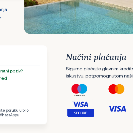
anja
e
Načini plaćanja
Sigurno plaćajte glavnim kredit
vratni poziv?
iskustvu, potpomognutom naši
red
te poruku u bilo
 WhatsAppu