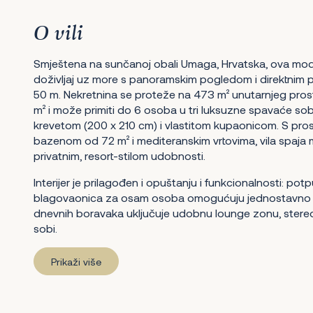
O vili
Smještena na sunčanoj obali Umaga, Hrvatska, ova mod
doživljaj uz more s panoramskim pogledom i direktnim 
50 m. Nekretnina se proteže na 473 m² unutarnjeg prost
m² i može primiti do 6 osoba u tri luksuzne spavaće so
krevetom (200 x 210 cm) i vlastitom kupaonicom. S pros
bazenom od 72 m² i mediteranskim vrtovima, vila spaja 
privatnim, resort-stilom udobnosti.
Interijer je prilagođen i opuštanju i funkcionalnosti: pot
blagovaonica za osam osoba omogućuju jednostavno d
dnevnih boravaka uključuje udobnu lounge zonu, stereo
sobi.
Prikaži više