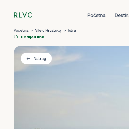
Početna
Destin
Početna
>
Vile u Hrvatskoj
>
Istra
Podijeli link
Natrag