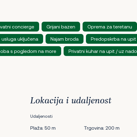
ivatni concierge
Grijani bazen
Oprema za teretanu
 usluga uključena
Najam broda
Predopskrba na upit
soba s pogledom na more
Privatni kuhar na upit / uz nad
Lokacija i udaljenost
Udaljenosti
Plaža: 50 m
Trgovina: 200 m