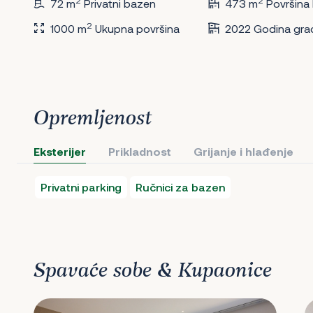
2
2
72 m
Privatni bazen
473 m
Površina
2
1000 m
Ukupna površina
2022 Godina gra
Opremljenost
Eksterijer
Prikladnost
Grijanje i hlađenje
Privatni parking
Ručnici za bazen
Spavaće sobe & Kupaonice