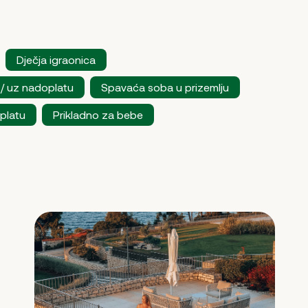
Dječja igraonica
 / uz nadoplatu
Spavaća soba u prizemlju
oplatu
Prikladno za bebe