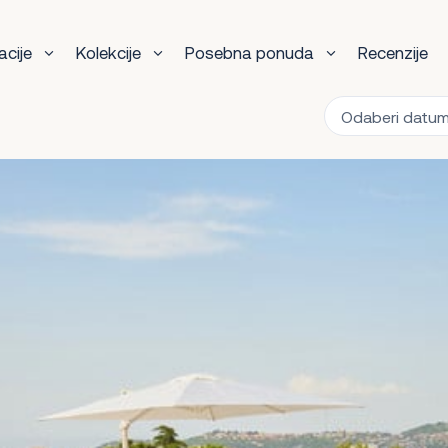
acije
Kolekcije
Posebna ponuda
Recenzije