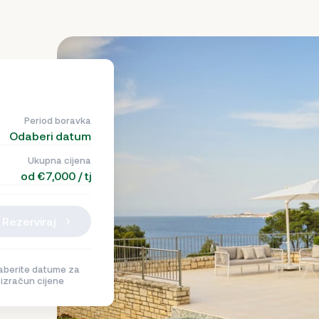
Period boravka
Odaberi datum
Ukupna cijena
od €7,000 / tj
Rezerviraj
berite datume za
izračun cijene