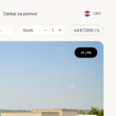
Centar za pomoć
CRO
Gosti
od €7,000 / tj
01
/ 115