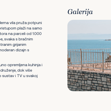
Galerija
erna vila pruža potpuni
pristupom plaži na samo
ora na parceli od 1.000
be, svaka s bračnim
tranim grijanim
moderan dizajn s
puno opremljena kuhinja i
ruženje, dok više
 sustav i TV u svakoj