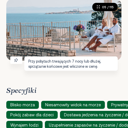
05
/ 115
Przy pobytach trwających 7 nocy lub dłużej,
sprzątanie końcowe jest wliczone w cenę.
Specyfiki
Blisko morza
Niesamowity widok na morze
Prywatny
Pokój zabaw dla dzieci
Dostawa jedzenia na życzenie / 
Wynajem łodzi
Uzupełnienie zapasów na życzenie / dod