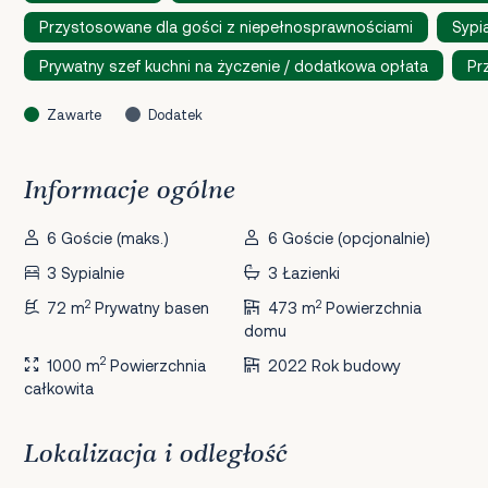
Przystosowane dla gości z niepełnosprawnościami
Sypi
Prywatny szef kuchni na życzenie / dodatkowa opłata
Pr
Zawarte
Dodatek
Informacje ogólne
6 Goście (maks.)
6 Goście (opcjonalnie)
3 Sypialnie
3 Łazienki
2
2
72 m
Prywatny basen
473 m
Powierzchnia
domu
2
1000 m
Powierzchnia
2022 Rok budowy
całkowita
Lokalizacja i odległość