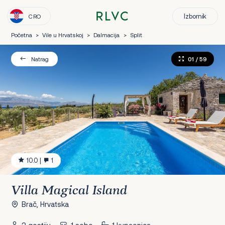
Izbornik
CRO
Početna
>
Vile u Hrvatskoj
>
Dalmacija
>
Split
01
/ 59
Natrag
10.0
|
1
Villa Magical Island
Brač, Hrvatska