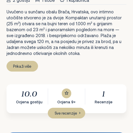
2 gostiju
1 sobe
1 kupaonica
Uvučeno u sunčanu obalu Brača, Hrvatska, ovo intimno
utočište stvoreno je za dvoje. Kompaktan unutarnji prostor
(25 m²) otvara se na bujni teren od 1.000 m² s grijanim
bazenom od 23 m² i panoramskim pogledom na more —
sve izgrađeno 2018. i besprijekorno održavano. Plaža je
udaljena svega 120 m, a na posjedu je privez za brod, pa u
Jadran možete uskočiti za nekoliko minuta ili krenuti na
jednodnevno otkrivanje okolnih otoka.
Prikaži više
10.0
1
Ocjena gostiju
Ocjena 9+
Recenzije
Sve recenzije