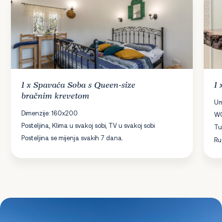
1 x
Spavaća Soba
s Queen-size
1
bračnim krevetom
Um
Dimenzije: 160x200
W
Posteljina, Klima u svakoj sobi, TV u svakoj sobi
Tu
Posteljina se mijenja svakih 7 dana.
Ru