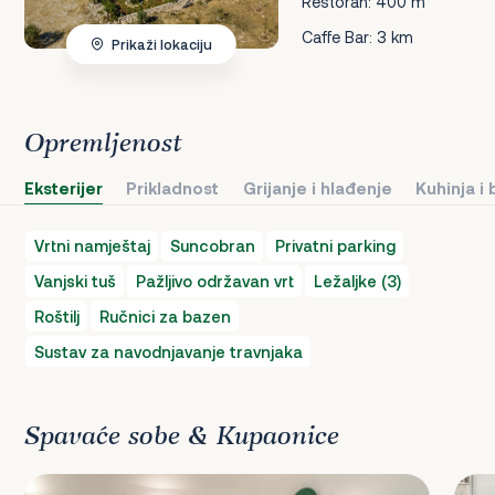
Restoran: 400 m
Caffe Bar: 3 km
Prikaži lokaciju
Opremljenost
Eksterijer
Prikladnost
Grijanje i hlađenje
Kuhinja i
Vrtni namještaj
Suncobran
Privatni parking
Vanjski tuš
Pažljivo održavan vrt
Ležaljke (3)
Roštilj
Ručnici za bazen
Sustav za navodnjavanje travnjaka
Spavaće sobe & Kupaonice