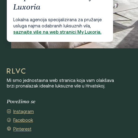
Luxoria
Lokalna agencija specijalizirana za pružanje
usluga najma odabranih luksuznih vila,
saznajte više na web stranici My Luxoria.
Mi smo jednostavna web stranica koja vam olakšava
brzi pronalazak idealne luksuzne vile u Hrvatskoj.
Povežimo se
Instagram
Facebook
Pinterest