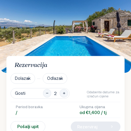
Rezervacija
Dolazak
Odlazak
Odaberite datume za
Gosti
izračun cijene
Period boravka
Ukupna cijena
/
od €1,400 / tj
Pošalji upit
Rezerviraj