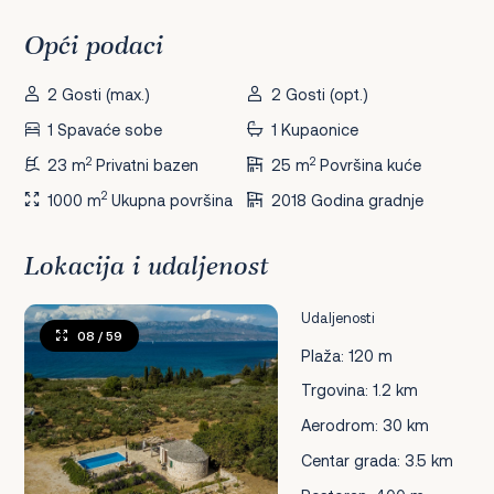
Opći podaci
2 Gosti (max.)
2 Gosti (opt.)
1 Spavaće sobe
1 Kupaonice
2
2
23 m
Privatni bazen
25 m
Površina kuće
2
1000 m
Ukupna površina
2018 Godina gradnje
Lokacija i udaljenost
Udaljenosti
08
/ 59
Plaža: 120 m
Trgovina: 1.2 km
Aerodrom: 30 km
Centar grada: 3.5 km