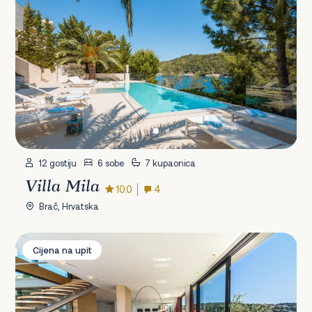
12 gostiju
6 sobe
7 kupaonica
Villa Mila
10.0
4
Brač, Hrvatska
Villa Golden Star
Cijena na upit