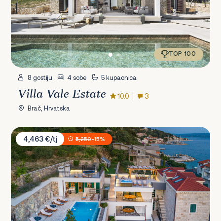
TOP 100
8 gostiju
4 sobe
5 kupaonica
Villa Vale Estate
10.0
3
Brač, Hrvatska
Villa Mladenka
4,463 €/tj
5,250
-15%