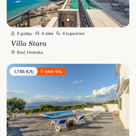
8 gostiju
4 sobe
4 kupaonice
Villa Stara
Brač, Hrvatska
Villa Nono Ante
1,785 €/tj
2,100
-15%