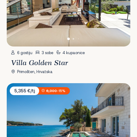
6 gostiju
3 sobe
4 kupaonice
Villa Golden Star
Primošten, Hrvatska
Villa Stara
5,355 €/tj
6,300
-15%