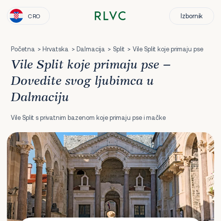
Izbornik
CRO
Početna
Hrvatska
Dalmacija
Split
Vile Split koje primaju pse
Vile Split koje primaju pse –
Dovedite svog ljubimca u
Dalmaciju
Vile Split s privatnim bazenom koje primaju pse i mačke