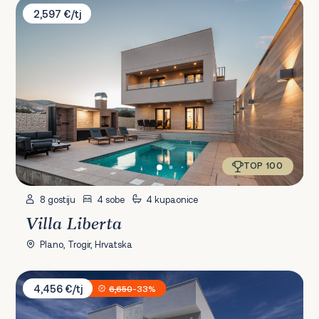
Villa Liberta
2,597 €/tj
TOP 100
8 gostiju
4 sobe
4 kupaonice
Villa Liberta
Plano, Trogir, Hrvatska
Villa Terra Žrnovnica
4,456 €/tj
6,650
-33%