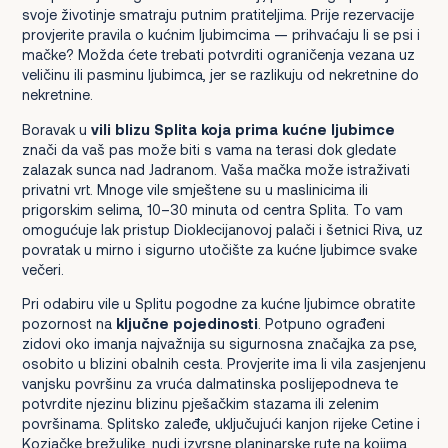
svoje životinje smatraju putnim pratiteljima. Prije rezervacije
provjerite pravila o kućnim ljubimcima — prihvaćaju li se psi i
mačke? Možda ćete trebati potvrditi ograničenja vezana uz
veličinu ili pasminu ljubimca, jer se razlikuju od nekretnine do
nekretnine.
Boravak u
vili blizu Splita koja prima kućne ljubimce
znači da vaš pas može biti s vama na terasi dok gledate
zalazak sunca nad Jadranom. Vaša mačka može istraživati
privatni vrt. Mnoge vile smještene su u maslinicima ili
prigorskim selima, 10–30 minuta od centra Splita. To vam
omogućuje lak pristup Dioklecijanovoj palači i šetnici Riva, uz
povratak u mirno i sigurno utočište za kućne ljubimce svake
večeri.
Pri odabiru vile u Splitu pogodne za kućne ljubimce obratite
pozornost na
ključne pojedinosti
. Potpuno ograđeni
zidovi oko imanja najvažnija su sigurnosna značajka za pse,
osobito u blizini obalnih cesta. Provjerite ima li vila zasjenjenu
vanjsku površinu za vruća dalmatinska poslijepodneva te
potvrdite njezinu blizinu pješačkim stazama ili zelenim
površinama. Splitsko zaleđe, uključujući kanjon rijeke Cetine i
Kozjačke brežuljke, nudi izvrsne planinarske rute na kojima