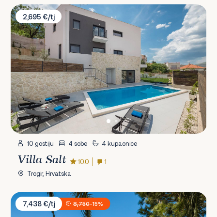
Villa Salt
2,695 €/tj
10 gostiju
4 sobe
4 kupaonice
Villa Salt
10.0
1
Trogir, Hrvatska
Villa Mila
7,438 €/tj
8,750
-15%