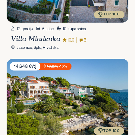
TOP 100
12 gostiju
6 sobe
10 kupaonica
Villa Mladenka
10.0
5
Jasenice, Split, Hrvatska
Sunset Villa Trogir
14,648 €/tj
16,275
-10%
TOP 100