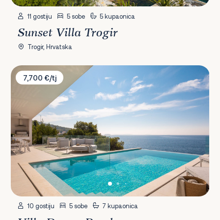
11 gostiju
5 sobe
5 kupaonica
Sunset Villa Trogir
Trogir, Hrvatska
Villa Dream Pearl
7,700 €/tj
10 gostiju
5 sobe
7 kupaonica