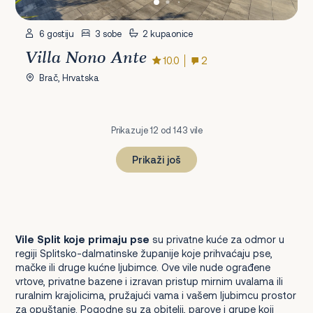
6 gostiju
3 sobe
2 kupaonice
Villa Nono Ante
10.0
2
Brač, Hrvatska
Prikazuje 12 od 143 vile
Prikaži još
1
2
3
4
5
6
7
8
9
10
11
12
Dalje
Vile Split koje primaju pse
su privatne kuće za odmor u
regiji Splitsko-dalmatinske županije koje prihvaćaju pse,
mačke ili druge kućne ljubimce. Ove vile nude ograđene
vrtove, privatne bazene i izravan pristup mirnim uvalama ili
ruralnim krajolicima, pružajući vama i vašem ljubimcu prostor
za opuštanje. Pogodne su za obitelji, parove i grupe koji