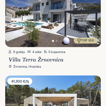
TOP 100
8 gostiju
4 sobe
5 kupaonica
Villa Terra Žrnovnica
Žrnovnica, Hrvatska
Villa Vale Estate
41,300 €/tj