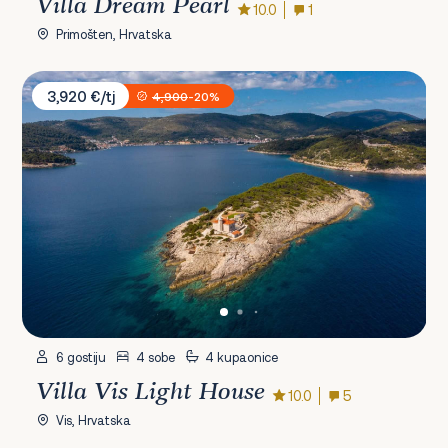
Villa Dream Pearl
10.0
1
Primošten, Hrvatska
Villa Vis Light House
3,920 €/tj
4,900
-20%
6 gostiju
4 sobe
4 kupaonice
Villa Vis Light House
10.0
5
Vis, Hrvatska