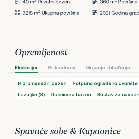
2
2
40 m
Privatni bazen
360 m
Površina
2
3218 m
Ukupna površina
2021 Godina grad
Opremljenost
Eksterijer
Prikladnost
Grijanje i hlađenje
Hidromasažni bazen
Potpuno ograđeno dvorište
Ležaljke (8)
Ručnici za bazen
Sustav za navodn
Spavaće sobe & Kupaonice