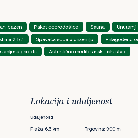
jani bazen
Paket dobrodošlice
Sauna
Unutarnji
stima 24/7
Spavaća soba u prizemlju
Prilagođeno o
samljena priroda
Autentično mediteransko iskustvo
Lokacija i udaljenost
Udaljenosti
Plaža: 6.5 km
Trgovina: 900 m