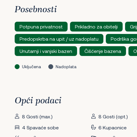
Posebnosti
Potpuna privatnost
Prikladno za obitelji
Gri
Predopskrba na upit / uz nadoplatu
Podrška go
Unutarnji i vanjski bazen
Čišćenje bazena
O
Uključena
Nadoplata
Opći podaci
8 Gosti (max.)
8 Gosti (opt.)
4 Spavaće sobe
6 Kupaonice