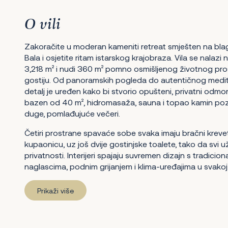
O vili
Zakoračite u moderan kameniti retreat smješten na bla
Bala i osjetite ritam istarskog krajobraza. Vila se nalazi
3,218 m² i nudi 360 m² pomno osmišljenog životnog pr
gostiju. Od panoramskih pogleda do autentičnog medite
detalj je uređen kako bi stvorio opušteni, privatni odmor: 
bazen od 40 m², hidromasaža, sauna i topao kamin pozi
duge, pomlađujuće večeri.
Četiri prostrane spavaće sobe svaka imaju bračni krevet
kupaonicu, uz još dvije gostinjske toalete, tako da svi u
privatnosti. Interijeri spajaju suvremen dizajn s tradici
naglascima, podnim grijanjem i klima-uređajima u svakoj
Prikaži više