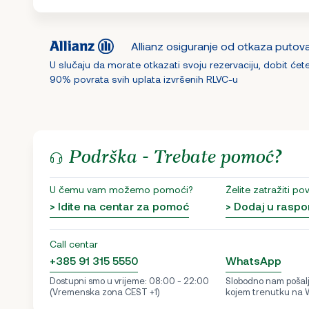
Allianz osiguranje od otkaza putov
U slučaju da morate otkazati svoju rezervaciju, dobit ćet
90% povrata svih uplata izvršenih RLVC-u
Podrška - Trebate pomoć?
U čemu vam možemo pomoći?
Želite zatražiti po
> Idite na centar za pomoć
> Dodaj u raspo
Call centar
+385 91 315 5550
WhatsApp
Dostupni smo u vrijeme: 08:00 - 22:00
Slobodno nam pošalji
(Vremenska zona CEST +1)
kojem trenutku na