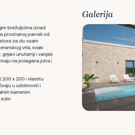
Galerija
gim brežuljcima iznad
 na prostranoj parceli od
ostora za do osam
ranskog vrta, svaki
grijani unutarnji i vanjski
vaju na polagana jutra i
 200 x 200 i vlastitu
živaju u udobnosti i
onalnim kamenim
 sobi.