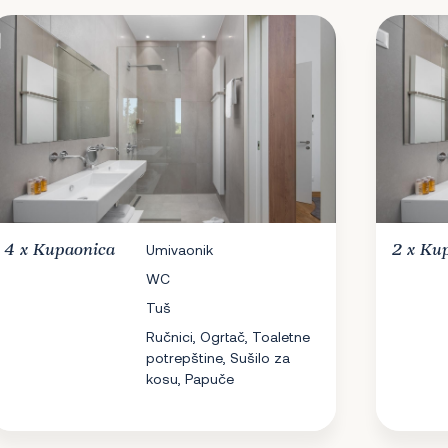
4 x
Kupaonica
Umivaonik
2 x
Kup
WC
Tuš
Ručnici, Ogrtač, Toaletne
potrepštine, Sušilo za
kosu, Papuče