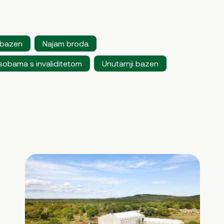
 bazen
Najam broda
sobama s invaliditetom
Unutarnji bazen