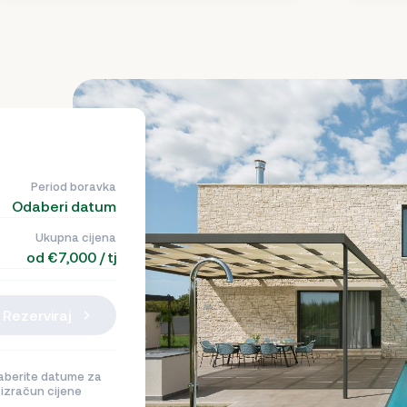
Period boravka
Odaberi datum
Ukupna cijena
od €7,000 / tj
Rezerviraj
berite datume za
izračun cijene