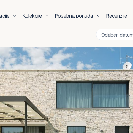
acije
Kolekcije
Posebna ponuda
Recenzije