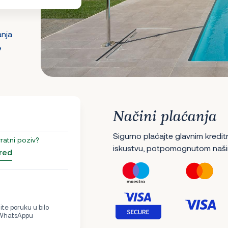
anja
e
Načini plaćanja
Sigurno plaćajte glavnim kredit
vratni poziv?
iskustvu, potpomognutom naši
red
te poruku u bilo
 WhatsAppu