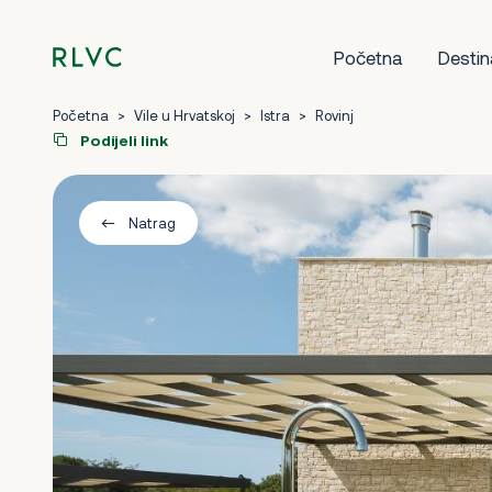
Početna
Destin
Početna
>
Vile u Hrvatskoj
>
Istra
>
Rovinj
Podijeli link
Natrag