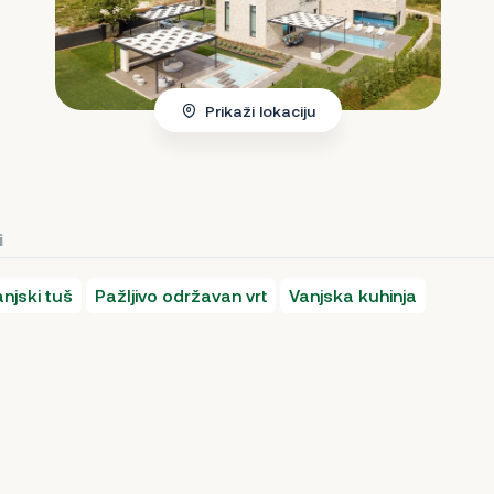
Prikaži lokaciju
i
njski tuš
Pažljivo održavan vrt
Vanjska kuhinja