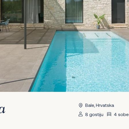
Bale, Hrvatska
a
8 gostiju
4 sobe