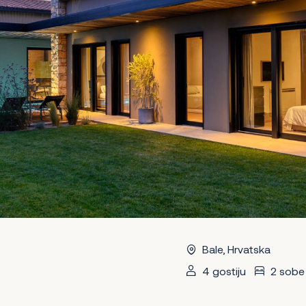
Bale, Hrvatska
4 gostiju
2 sobe