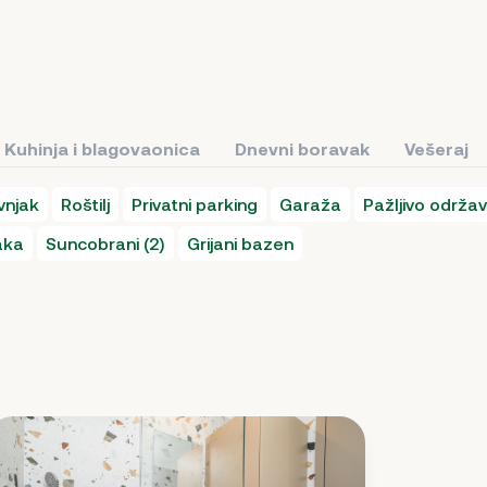
Kuhinja i blagovaonica
Dnevni boravak
Vešeraj
vnjak
Roštilj
Privatni parking
Garaža
Pažljivo održav
aka
Suncobrani (2)
Grijani bazen