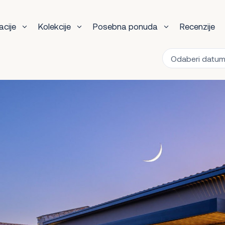
acije
Kolekcije
Posebna ponuda
Recenzije