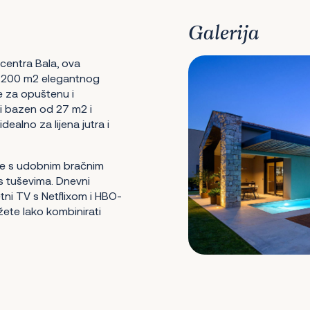
Galerija
 centra Bala, ova
 S 200 m2 elegantnog
e za opuštenu i
i bazen od 27 m2 i
ealno za lijena jutra i
je s udobnim bračnim
 s tuševima. Dnevni
ni TV s Netflixom i HBO-
žete lako kombinirati