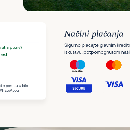
Načini plaćanja
Sigurno plaćajte glavnim kredit
vratni poziv?
iskustvu, potpomognutom naši
red
te poruku u bilo
 WhatsAppu