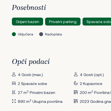
Posebnosti
Grijani bazen
Privatni parking
Spavaća soba
Uključena
Nadoplata
Opći podaci
4 Gosti (max.)
4 Gosti (opt.)
2 Spavaće sobe
2 Kupaonice
2
2
27 m
Privatni bazen
200 m
Površina
2
890 m
Ukupna površina
2023 Godina gra