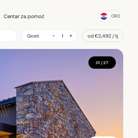
Centar za pomoć
CRO
Gosti
od €2,492 / tj
01
/ 27