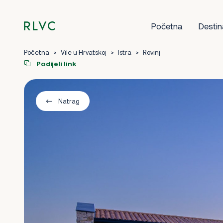
Početna
Destin
Početna
>
Vile u Hrvatskoj
>
Istra
>
Rovinj
Podijeli link
Natrag