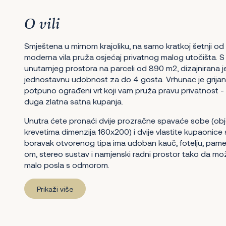
O vili
Smještena u mirnom krajoliku, na samo kratkoj šetnji od
moderna vila pruža osjećaj privatnog malog utočišta.
unutarnjeg prostora na parceli od 890 m2, dizajnirana j
jednostavnu udobnost za do 4 gosta. Vrhunac je grijan
potpuno ograđeni vrt koji vam pruža pravu privatnost - id
duga zlatna satna kupanja.
Unutra ćete pronaći dvije prozračne spavaće sobe (ob
krevetima dimenzija 160x200) i dvije vlastite kupaonice
boravak otvorenog tipa ima udoban kauč, fotelju, pamet
om, stereo sustav i namjenski radni prostor tako da mo
malo posla s odmorom.
Prikaži više