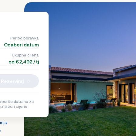
Period boravka
Odaberi datum
Ukupna cijena
od €2,492 / tj
Rezerviraj
berite datume za
izračun cijene
anja
e