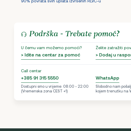
90% povrata svih uplata izvršenih RLVC-u
Podrška - Trebate pomoć?
U čemu vam možemo pomoći?
Želite zatražiti po
> Idite na centar za pomoć
> Dodaj u raspo
Call centar
+385 91 315 5550
WhatsApp
Dostupni smo u vrijeme: 08:00 - 22:00
Slobodno nam pošalji
(Vremenska zona CEST +1)
kojem trenutku na