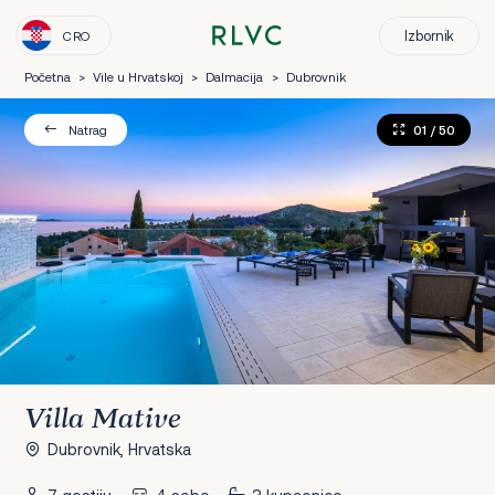
Izbornik
CRO
Početna
>
Vile u Hrvatskoj
>
Dalmacija
>
Dubrovnik
01
/ 50
Natrag
Villa Mative
Dubrovnik, Hrvatska