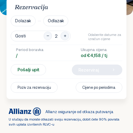
Rezervacija
Dolazak
Odlazak
Odaberite datume za
Gosti
izračun cijene
Period boravka
Ukupna cijena
/
od €4,158 / tj
Pošalji upit
Rezerviraj
Poziv za rezervaciju
Cijene po periodima
Allianz osiguranje od otkaza putovanja
U slučaju da morate otkazati svoju rezervaciju, dobit ćete 90% povrata
svih uplata izvršenih RLVC-u