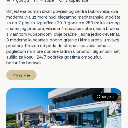
7 gostiju
4 sobe
3 kupaonice
Smještena odmah izvan povijesnog centra Dubrovnika, ova
moderna vila uz more nudi elegantno mediteransko utočište
za do 7 gostiju. Izgrađena 2019. godine s 250 m² luksuznog
unutarnjeg prostora, vila ima 4 spavaće sobe (jedna bračna
s vlastitom kupaonicom, dvije bračne i jedna jednokrevetna),
3 moderne kupaonice, podno grijanje i klima uređaj u svakoj
prostoriji. Prozori od poda do stropa i spavaća soba s
pogledom na more donose Jadran u prostor. Sigurnosni sef,
sušilo za kosu i 24/7 podrška gostima omogućuju
bezbrižan boravak.
Prikaži više
05
/ 50