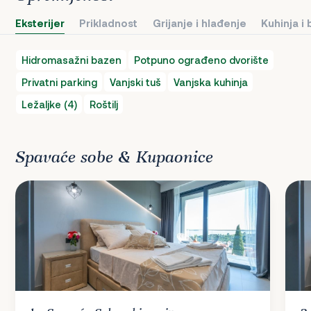
Eksterijer
Prikladnost
Grijanje i hlađenje
Kuhinja i
Hidromasažni bazen
Potpuno ograđeno dvorište
Privatni parking
Vanjski tuš
Vanjska kuhinja
Ležaljke (4)
Roštilj
Spavaće sobe & Kupaonice