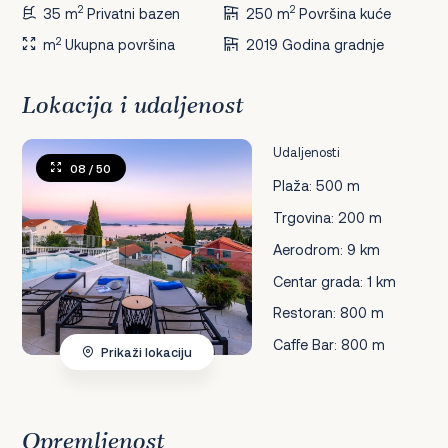
2
2
35 m
Privatni bazen
250 m
Površina kuće
2
m
Ukupna površina
2019 Godina gradnje
Lokacija i udaljenost
Udaljenosti
08
/ 50
Plaža: 500 m
Trgovina: 200 m
Aerodrom: 9 km
Centar grada: 1 km
Restoran: 800 m
Caffe Bar: 800 m
Prikaži lokaciju
Opremljenost