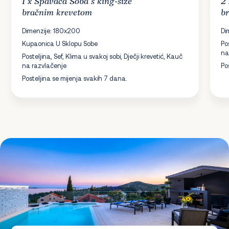
1 x
Spavaća Soba
s king-size
2
bračnim krevetom
b
Dimenzije: 180x200
Di
Kupaonica U Sklopu Sobe
Po
na
Posteljina, Sef, Klima u svakoj sobi, Dječji krevetić, Kauč
na razvlačenje
Po
Posteljina se mijenja svakih 7 dana.