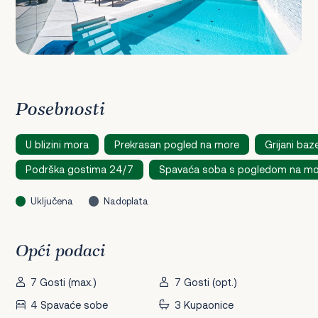
Posebnosti
U blizini mora
Prekrasan pogled na more
Grijani baz
Podrška gostima 24/7
Spavaća soba s pogledom na mo
Uključena
Nadoplata
Opći podaci
7 Gosti (max.)
7 Gosti (opt.)
4 Spavaće sobe
3 Kupaonice