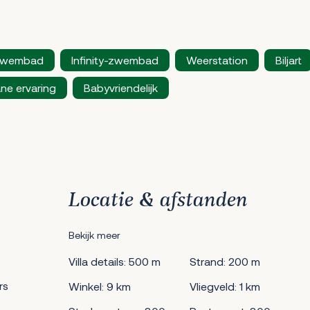
zwembad
Infinity-zwembad
Weerstation
Biljart
ne ervaring
Babyvriendelijk
Locatie & afstanden
Bekijk meer
Villa details: 500 m
Strand: 200 m
rs
Winkel: 9 km
Vliegveld: 1 km