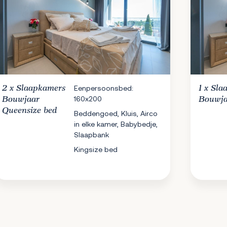
2 x
Slaapkamers
Eenpersoonsbed:
1 x
Sla
160x200
Bouwjaar
Bouwja
Queensize bed
Beddengoed, Kluis, Airco
in elke kamer, Babybedje,
Slaapbank
Kingsize bed