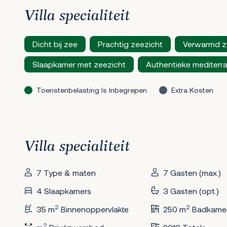
Villa specialiteit
Dicht bij zee
Prachtig zeezicht
Verwarmd 
Slaapkamer met zeezicht
Authentieke mediterra
Toeristenbelasting Is Inbegrepen
Extra Kosten
Villa specialiteit
7 Type & maten
7 Gasten (max.)
4 Slaapkamers
3 Gasten (opt.)
2
2
35 m
Binnenoppervlakte
250 m
Badkame
2