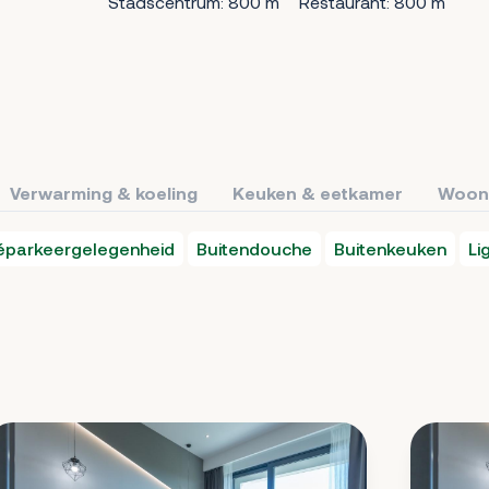
Stadscentrum: 800 m
Restaurant: 800 m
Verwarming & koeling
Keuken & eetkamer
Woon
véparkeergelegenheid
Buitendouche
Buitenkeuken
Li