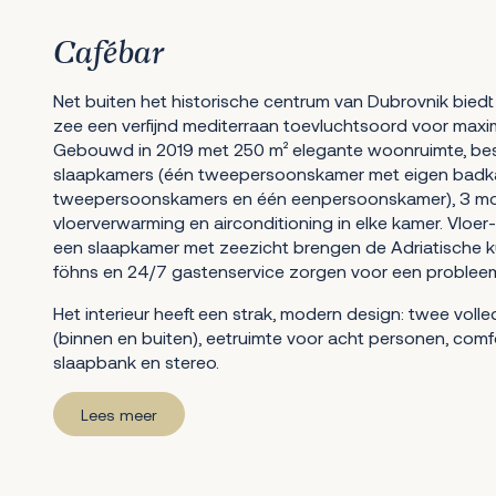
Cafébar
Net buiten het historische centrum van Dubrovnik biedt
zee een verfijnd mediterraan toevluchtsoord voor maxi
Gebouwd in 2019 met 250 m² elegante woonruimte, besch
slaapkamers (één tweepersoonskamer met eigen badk
tweepersoonskamers en één eenpersoonskamer), 3 m
vloerverwarming en airconditioning in elke kamer. Vloe
een slaapkamer met zeezicht brengen de Adriatische kus
föhns en 24/7 gastenservice zorgen voor een probleeml
Het interieur heeft een strak, modern design: twee voll
(binnen en buiten), eetruimte voor acht personen, com
slaapbank en stereo.
Lees meer