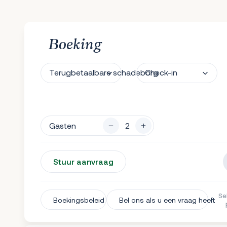
Boeking
Terugbetaalbare schadeborg
Check-in
Gasten
Stuur aanvraag
Allianz reisannuleringsverzekerin
Als u uw reservering moet annuleren, ontvangt u 90% te
van alle betalingen gedaan aan RLVC
Se
Boekingsbeleid
Bel ons als u een vraag heeft