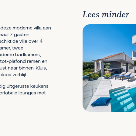
Lees minder
 deze moderne villa aan
maal 7 gasten.
ikt de villa over 4
amer, twee
oderne badkamers,
r-tot-plafond ramen en
t naar binnen. Kluis,
oos verblijf.
edig uitgeruste keukens
fortabele lounges met