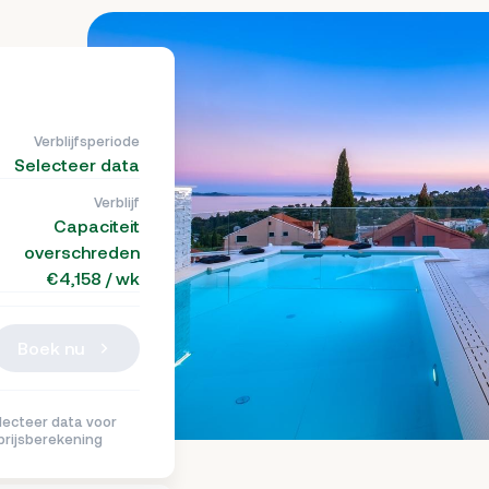
Verblijfsperiode
Selecteer data
Verblijf
Capaciteit
overschreden
€4,158 / wk
Boek nu
g
rug
lecteer data voor
prijsberekening