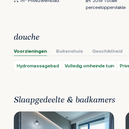
m
Privézwembad
2019 Totale
perceeloppervlakte
douche
Voorzieningen
Buitenshuis
Geschiktheid
Hydromassagebad
Volledig omheinde tuin
Pri
Slaapgedeelte & badkamers