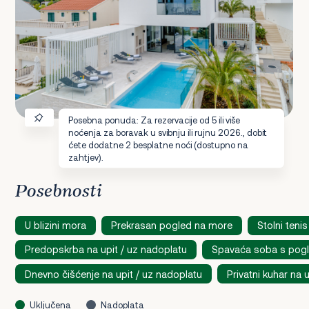
Posebna ponuda: Za rezervacije od 5 ili više
noćenja za boravak u svibnju ili rujnu 2026., dobit
ćete dodatne 2 besplatne noći (dostupno na
zahtjev).
Posebnosti
U blizini mora
Prekrasan pogled na more
Stolni tenis
Predopskrba na upit / uz nadoplatu
Spavaća soba s pog
Dnevno čišćenje na upit / uz nadoplatu
Privatni kuhar na 
Uključena
Nadoplata