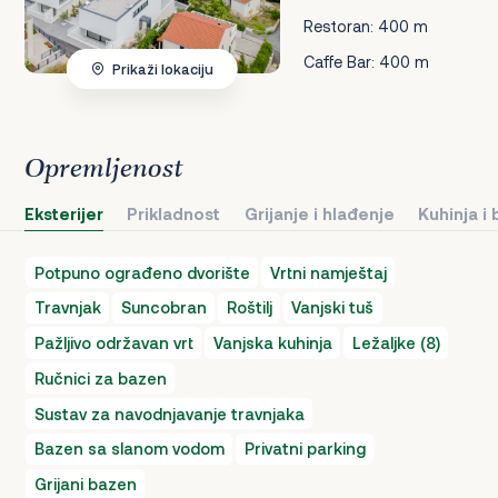
Restoran: 400 m
Caffe Bar: 400 m
Prikaži lokaciju
Opremljenost
Eksterijer
Prikladnost
Grijanje i hlađenje
Kuhinja i
Potpuno ograđeno dvorište
Vrtni namještaj
Travnjak
Suncobran
Roštilj
Vanjski tuš
Pažljivo održavan vrt
Vanjska kuhinja
Ležaljke (8)
Ručnici za bazen
Sustav za navodnjavanje travnjaka
Bazen sa slanom vodom
Privatni parking
Grijani bazen