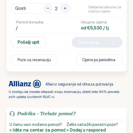
Odaberite datume za
Gosti
izračun cijene
Period boravka
Ukupna cijena
/
od €5,530 / tj
Pošalji upit
Rezerviraj
Poziv za rezervaciju
Cijene po periodima
Allianz osiguranje od otkaza putovanja
U slučaju da morate otkazati svoju rezervaciju, dobit ćete 90% povrata
svih uplata izvršenih RLVC-u
Podrška - Trebate pomoć?
U čemu vam možemo pomoći?
Želite zatražiti povratni poziv?
> Idite na centar za pomoć
> Dodaj u raspored