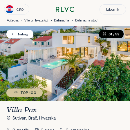
Izbornik
CRO
Početna
>
Vile u Hrvatskoj
>
Dalmacija
>
Dalmacija otoci
01
/ 59
Natrag
TOP 100
Villa Pax
Sutivan, Brač, Hrvatska