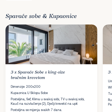
Spavaće sobe & Kupaonice
3 x
Spavaće Sobe
s king-size
3
bračnim krevetom
Um
Dimenzije: 200x200
W
Kupaonica U Sklopu Sobe
Tu
Posteljina, Sef, Klima u svakoj sobi, TV u svakoj sobi,
Ru
Kauč na razvlačenje (2), Dječji krevetić na upit
Pa
Posteljina se mijenja svakih 7 dana.