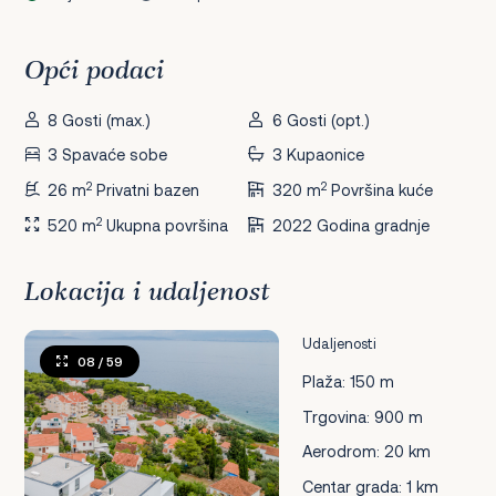
Opći podaci
8 Gosti (max.)
6 Gosti (opt.)
3 Spavaće sobe
3 Kupaonice
2
2
26 m
Privatni bazen
320 m
Površina kuće
2
520 m
Ukupna površina
2022 Godina gradnje
Lokacija i udaljenost
Udaljenosti
08
/ 59
Plaža: 150 m
Trgovina: 900 m
Aerodrom: 20 km
Centar grada: 1 km