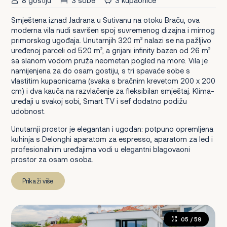
8 gostiju
3 sobe
3 kupaonice
Smještena iznad Jadrana u Sutivanu na otoku Braču, ova
moderna vila nudi savršen spoj suvremenog dizajna i mirnog
primorskog ugođaja. Unutarnjih 320 m² nalazi se na pažljivo
uređenoj parceli od 520 m², a grijani infinity bazen od 26 m²
sa slanom vodom pruža neometan pogled na more. Vila je
namijenjena za do osam gostiju, s tri spavaće sobe s
vlastitim kupaonicama (svaka s bračnim krevetom 200 x 200
cm) i dva kauča na razvlačenje za fleksibilan smještaj. Klima-
uređaji u svakoj sobi, Smart TV i sef dodatno podižu
udobnost.
Unutarnji prostor je elegantan i ugodan: potpuno opremljena
kuhinja s Delonghi aparatom za espresso, aparatom za led i
profesionalnim uređajima vodi u elegantni blagovaoni
prostor za osam osoba.
Prikaži više
05
/ 59