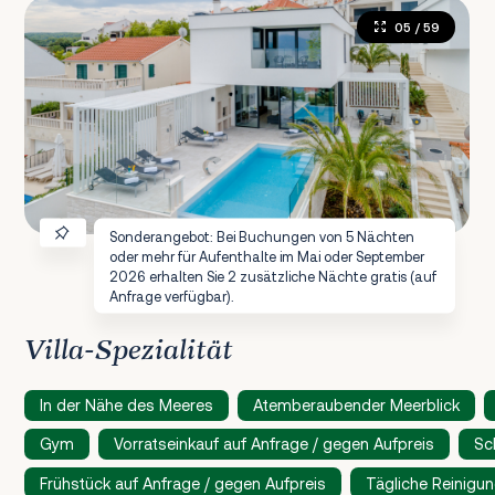
05
/ 59
Sonderangebot: Bei Buchungen von 5 Nächten
oder mehr für Aufenthalte im Mai oder September
2026 erhalten Sie 2 zusätzliche Nächte gratis (auf
Anfrage verfügbar).
Villa-Spezialität
In der Nähe des Meeres
Atemberaubender Meerblick
Gym
Vorratseinkauf auf Anfrage / gegen Aufpreis
Sc
Frühstück auf Anfrage / gegen Aufpreis
Tägliche Reinigun