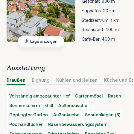
Geschäft: 900 m
Flughafen: 20 km
Stadtzentrum: 1 km
Restaurant: 400 m
Café-Bar: 400 m
Lage anzeigen
Ausstattung
Draußen
Eignung
Kühlen und Heizen
Küche und Es
Vollständig eingezäunter Hof
Gartenmöbel
Rasen
Sonnenschirm
Grill
Außendusche
Gepflegter Garten
Außenküche
Sonnenliegen (8)
Poolhandtücher
Rasenbewässerungssystem
Salzwasserpool
Privatparkplatz
Beheizter Pool