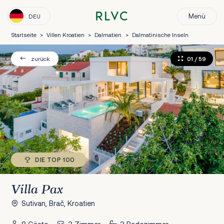
Menü
DEU
Startseite
>
Villen Kroatien
>
Dalmatien
>
Dalmatinische Inseln
01
/ 59
zurück
DIE TOP 100
Villa Pax
Sutivan, Brač, Kroatien