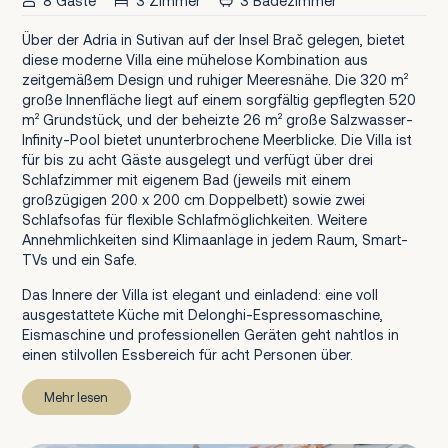
8 Gäste
3 Zimmer
3 Badezimmer
Über der Adria in Sutivan auf der Insel Brač gelegen, bietet
diese moderne Villa eine mühelose Kombination aus
zeitgemäßem Design und ruhiger Meeresnähe. Die 320 m²
große Innenfläche liegt auf einem sorgfältig gepflegten 520
m² Grundstück, und der beheizte 26 m² große Salzwasser-
Infinity-Pool bietet ununterbrochene Meerblicke. Die Villa ist
für bis zu acht Gäste ausgelegt und verfügt über drei
Schlafzimmer mit eigenem Bad (jeweils mit einem
großzügigen 200 x 200 cm Doppelbett) sowie zwei
Schlafsofas für flexible Schlafmöglichkeiten. Weitere
Annehmlichkeiten sind Klimaanlage in jedem Raum, Smart-
TVs und ein Safe.
Das Innere der Villa ist elegant und einladend: eine voll
ausgestattete Küche mit Delonghi-Espressomaschine,
Eismaschine und professionellen Geräten geht nahtlos in
einen stilvollen Essbereich für acht Personen über.
Mehr lesen