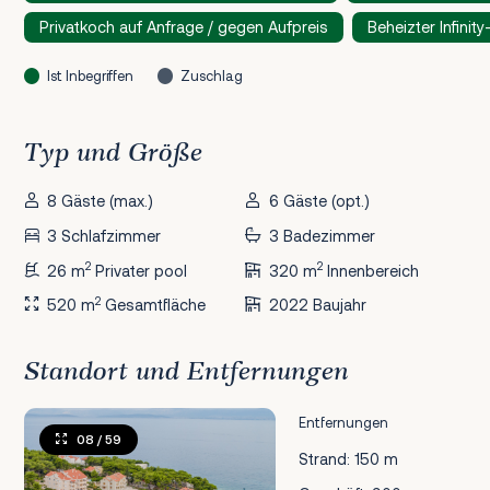
Privatkoch auf Anfrage / gegen Aufpreis
Beheizter Infinit
Ist Inbegriffen
Zuschlag
Typ und Größe
8 Gäste (max.)
6 Gäste (opt.)
3 Schlafzimmer
3 Badezimmer
2
2
26 m
Privater pool
320 m
Innenbereich
2
520 m
Gesamtfläche
2022 Baujahr
Standort und Entfernungen
Entfernungen
08
/ 59
Strand: 150 m