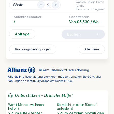
Wählen Sie die Daten
Gäste
für die
Preisberechnung aus
Aufenthaltsdauer
Gesamtpreis
/
Von €5,530 / Wo.
Anfrage
Buchen
Buchungsbedingungen
Alle Preise
Allianz Reiserücktrittsversicherung
Falls Sie Ihre Reservierung stornieren müssen, erhalten Sie 90 % aller
Zahlungen an rentluxuryvillascroatia.com zurück
Unterstützen - Brauche Hilfe?
Womit können wir Ihnen
Sie möchten einen Rückruf
helfen?
anfordern?
> Zum Hilfe-Center
> Zum Zeitplan hinzufügen