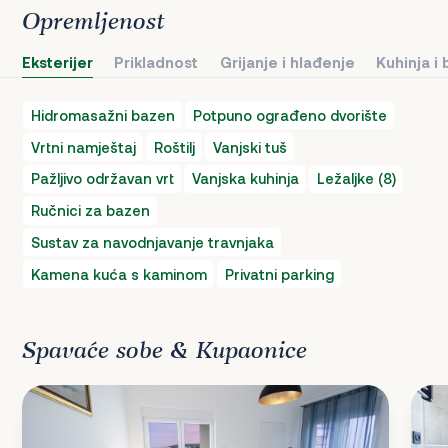
Opremljenost
Eksterijer
Prikladnost
Grijanje i hlađenje
Kuhinja i
Hidromasažni bazen
Potpuno ograđeno dvorište
Vrtni namještaj
Roštilj
Vanjski tuš
Pažljivo održavan vrt
Vanjska kuhinja
Ležaljke (8)
Ručnici za bazen
Sustav za navodnjavanje travnjaka
Kamena kuća s kaminom
Privatni parking
Spavaće sobe & Kupaonice