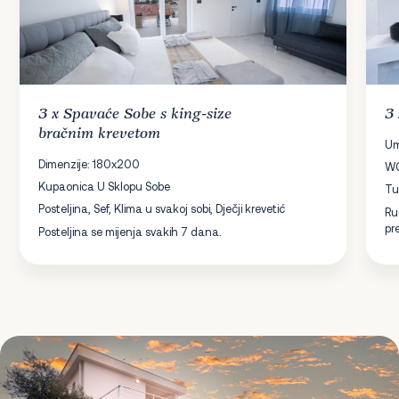
3 x
Spavaće Sobe
s king-size
3
bračnim krevetom
Um
Dimenzije: 180x200
W
Kupaonica U Sklopu Sobe
Tu
Posteljina, Sef, Klima u svakoj sobi, Dječji krevetić
Ru
pr
Posteljina se mijenja svakih 7 dana.