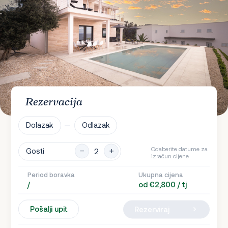
Rezervacija
Dolazak
Odlazak
Odaberite datume za
Gosti
izračun cijene
Period boravka
Ukupna cijena
/
od €2,800 / tj
Pošalji upit
Rezerviraj