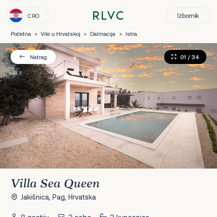
Izbornik
CRO
Početna
>
Vile u Hrvatskoj
>
Dalmacija
>
Istra
01
/ 34
Natrag
Villa Sea Queen
Jakišnica, Pag, Hrvatska