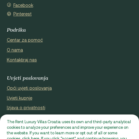
Facebook
Pinterest
Podrška
Centar za pomoć
O nama
Kontaktiraj nas
Uvjeti poslovanja
Opći uvjeti poslovanja
Uvjeti kupnje
Izjava o privatnosti
Cookie Policy
The Rent Luxury Villas Croatia uses its own and third-party analytical
cookies to analyze your preferences and improve your experience on
Internetska stranica koju je registrirao Domus properties d.o.o.,
the website. If you want to learn more or opt out of all or some
cookies, click here. If you click “accept” and continue browsing, you
Ćaleta-Cari 53a, HR - 22000, Croatia | VAT ID: HR97941229837