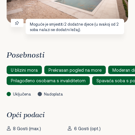
Moguće je smjestiti 2 dodatne djece (u svakoj od 2
soba nalazi se dodatni ležaj).
Posebnosti
U blizini mora
Prekrasan pogled na more
Moderan di
Prilagođeno osobama s invaliditetom
Spavaća soba s p
Uključena
Nadoplata
Opći podaci
8 Gosti (max.)
6 Gosti (opt.)