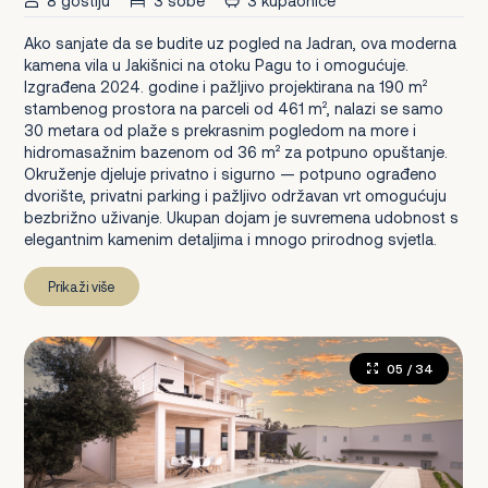
8 gostiju
3 sobe
3 kupaonice
Ako sanjate da se budite uz pogled na Jadran, ova moderna
kamena vila u Jakišnici na otoku Pagu to i omogućuje.
Izgrađena 2024. godine i pažljivo projektirana na 190 m²
stambenog prostora na parceli od 461 m², nalazi se samo
30 metara od plaže s prekrasnim pogledom na more i
hidromasažnim bazenom od 36 m² za potpuno opuštanje.
Okruženje djeluje privatno i sigurno — potpuno ograđeno
dvorište, privatni parking i pažljivo održavan vrt omogućuju
bezbrižno uživanje. Ukupan dojam je suvremena udobnost s
elegantnim kamenim detaljima i mnogo prirodnog svjetla.
Prikaži više
05
/ 34